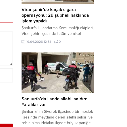
Viranşehir’de kaçak sigara
operasyonu: 29 şüpheli hakkında
işlem yapıldı
Şanlıurfa İl Jandarma Komutanlığı ekipleri,
Viranşehir ilçesinde tütün ve alkol
kaçakçılığına yönelik yürüttüğü kapsamlı
19.04.2026 12:51
0
çalışmalar neticesinde binlerce paket
gümrük kaçağı sigara ele geçirdi.
Operasyon kapsamında çok sayıda şahıs
hakkında adli süreç başlatıldı. Haber
Merkezi – Şanlıurfa Valiliği bünyesinde İl
Jandarma Komutanlığı tarafından
gerçekleştirilen “Tütün ve Alkol
Kaçakçılarına Yönelik Çalışmalar” tüm...
Şanlıurfa’da lisede silahlı saldırı:
Yaralılar var
Şanlıurfa’nın Siverek ilçesinde bir meslek
lisesinde meydana gelen silahlı saldırı ve
rehin alma iddiaları ilçede büyük paniğe