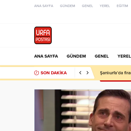
ANA SAYFA
GÜNDEM
GENEL
YEREL
EĞİTİM
ANA SAYFA
GÜNDEM
GENEL
YEREL
SON DAKİKA
Şanlıurfa’da fir