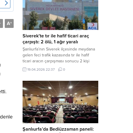
Müdürlüğü tarafından yapılan açıklamaya
göre; İl...
A
-
+
Siverek’te tır ile hafif ticari araç
çarpıştı: 2 ölü, 1 ağır yaralı
Şanlıurfa’nın Siverek ilçesinde meydana
gelen feci trafik kazasında tır ile hafif
ticari aracın çarpışması sonucu 2 kişi
ü
yaşamını yitirdi, 1 kişi ise ağır yaralandı.
19.04.2026 22:37
0
Haber Merkezi – Siverek-Adıyaman kara
ı
yolunda seyir halindeki araçların
a
çarpışması sonucu meydana gelen
kazada can pazarı yaşandı. Kafa Kafaya
tti.
Çarpıştılar Edinilen bilgilere göre,
Hüseyin Çelik (29)...
edenle
Şanlıurfa’da Bediüzzaman paneli: