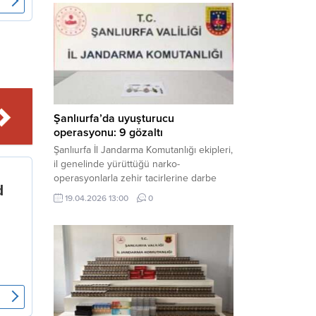
mühimmat ele geçirildi. Haber Merkezi –
Şanlıurfa Valiliği İl Basın ve Halkla İlişkiler
Müdürlüğü tarafından yapılan açıklamaya
göre; 17 Nisan...
Şanlıurfa’da uyuşturucu
operasyonu: 9 gözaltı
Şanlıurfa İl Jandarma Komutanlığı ekipleri,
il genelinde yürüttüğü narko-
operasyonlarla zehir tacirlerine darbe
indirdi. Üç ilçede eş zamanlı
19.04.2026 13:00
0
gerçekleştirilen faaliyetlerde çeşitli
uyuşturucu maddeler ele geçirilirken, 9
şüpheli hakkında adli işlem başlatıldı.
Haber Merkezi – Şanlıurfa Valiliği İl Basın
ve Halkla İlişkiler Müdürlüğü’nden yapılan
açıklamaya göre, İl Jandarma Komutanlığı
tarafından “Narkotik Suçlarla...