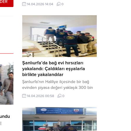
neden oldu. Olay yerine çok sayıda özel
14.04.2026 14:04
0
harekat polisi ve sağlık ekibi sevk
edilirken, saldırganı etkisiz hale getirme
çalışmaları devam ediyor. Haber Merkezi
– Siverek ilçesi Hasan Çelebi
Mahallesi’nde bulunan Ahmet Koyuncu
Mesleki...
Şanlıurfa’da bağ evi hırsızları
yakalandı: Çaldıkları eşyalarla
birlikte yakalandılar
Şanlıurfa’nın Haliliye ilçesinde bir bağ
evinden piyasa değeri yaklaşık 300 bin
TL olan eşyaları çalan şüpheliler,
14.04.2026 00:58
0
jandarmanın başarılı operasyonuyla
yakalandı. Olayla ilgili gözaltına alınan 3
şüpheliden 2’si tutuklanarak cezaevine
lundu
gönderildi. Haber Merkezi – Şanlıurfa İl
Jandarma Komutanlığı, “Faili Meçhul
E
Hırsızlık Olaylarının Aydınlatılmasına”