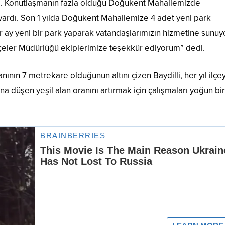
ölge. Konutlaşmanın fazla olduğu Doğukent Mahallemizde
i vardı. Son 1 yılda Doğukent Mahallemize 4 adet yeni park
 ay yeni bir park yaparak vatandaşlarımızın hizmetine sunuy
hçeler Müdürlüğü ekiplerimize teşekkür ediyorum” dedi.
ının 7 metrekare olduğunun altını çizen Baydilli, her yıl ilçe
na düşen yeşil alan oranını artırmak için çalışmaları yoğun bir