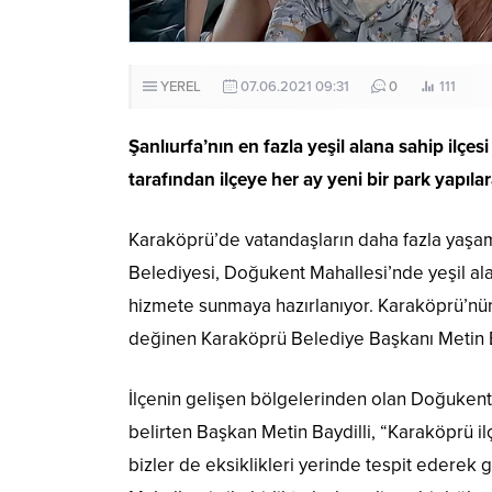
YEREL
07.06.2021 09:31
0
111
Şanlıurfa’nın en fazla yeşil alana sahip ilç
tarafından ilçeye her ay yeni bir park yapıl
Karaköprü’de vatandaşların daha fazla yaşa
Belediyesi, Doğukent Mahallesi’nde yeşil ala
hizmete sunmaya hazırlanıyor. Karaköprü’nün
değinen Karaköprü Belediye Başkanı Metin Bayd
İlçenin gelişen bölgelerinden olan Doğukent Ma
belirten Başkan Metin Baydilli, “Karaköprü il
bizler de eksiklikleri yerinde tespit edere