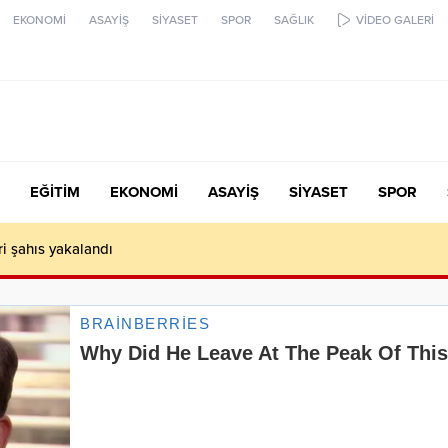
EKONOMİ
ASAYİŞ
SİYASET
SPOR
SAĞLIK
VİDEO GALERİ
EĞİTİM
EKONOMİ
ASAYİŞ
SİYASET
SPOR
ari şahıs yakalandı