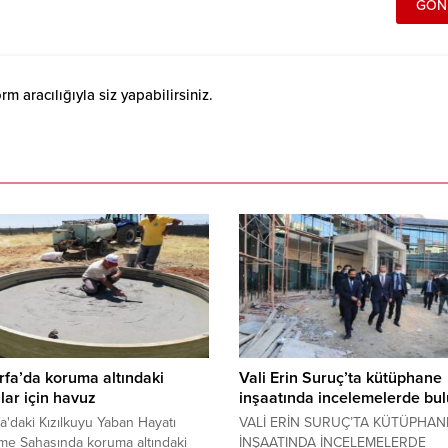
 aracılığıyla siz yapabilirsiniz.
rfa’da koruma altındaki
Vali Erin Suruç’ta kütüphane
lar için havuz
inşaatında incelemelerde bu
fa'daki Kızılkuyu Yaban Hayatı
VALİ ERİN SURUÇ’TA KÜTÜPHAN
rme Sahasında koruma altındaki
İNŞAATINDA İNCELEMELERDE