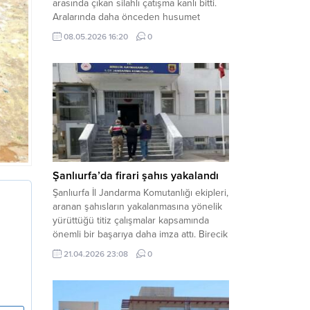
arasında çıkan silahlı çatışma kanlı bitti.
Aralarında daha önceden husumet
olduğu öğrenilen tarafların kavgası
08.05.2026 16:20
0
neticesinde 3 kişi olay yerinde yaşamını
yitirdi. Haber Merkezi – Olay, Haliliye
ilçesine bağlı kırsal Konaç Mahallesi’nde
meydana geldi. Edinilen bilgilere göre,
aralarında husumet bulunan iki grup
arasında henüz belirlenemeyen bir...
Şanlıurfa’da firari şahıs yakalandı
Şanlıurfa İl Jandarma Komutanlığı ekipleri,
aranan şahısların yakalanmasına yönelik
yürüttüğü titiz çalışmalar kapsamında
önemli bir başarıya daha imza attı. Birecik
ilçesinde düzenlenen operasyonla,
21.04.2026 23:08
0
hakkında kesinleşmiş hapis cezası
bulunan bir firari yakalanarak adalete
teslim edildi. Haber Merkezi – Şanlıurfa
Valiliği İl Basın ve Halkla İlişkiler