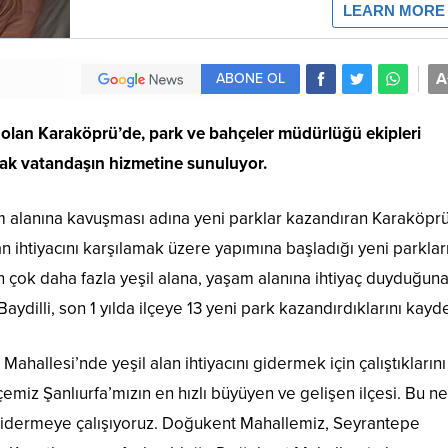
A
ABONE OL
esi olan Karaköprü’de, park ve bahçeler müdürlüğü ekipleri
arak vatandaşın hizmetine sunuluyor.
m alanına kavuşması adına yeni parklar kazandıran Karaköpr
n ihtiyacını karşılamak üzere yapımına başladığı yeni parklar
 çok daha fazla yeşil alana, yaşam alanına ihtiyaç duyduğun
illi, son 1 yılda ilçeye 13 yeni park kazandırdıklarını kayde
hallesi’nde yeşil alan ihtiyacını gidermek için çalıştıklarını
çemiz Şanlıurfa’mızın en hızlı büyüyen ve gelişen ilçesi. Bu n
k gidermeye çalışıyoruz. Doğukent Mahallemiz, Seyrantepe