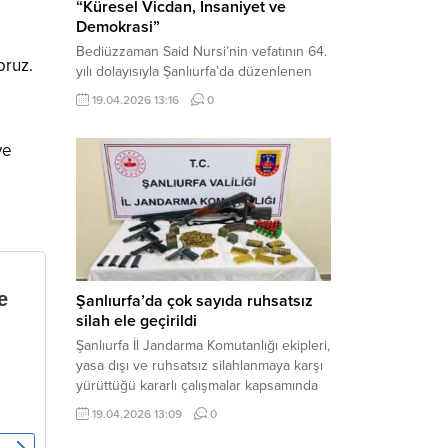
“Küresel Vicdan, İnsaniyet ve
Demokrasi”
Bediüzzaman Said Nursi’nin vefatının 64.
oruz.
yılı dolayısıyla Şanlıurfa’da düzenlenen
panelde, günümüzün manevi ve
19.04.2026 13:16
0
toplumsal sorunlarına Risale-i Nur
perspektifiyle çözüm arandı. Karaköprü
ye
Necmettin Cevheri Kültür Merkezi’nde
gerçekleştirilen “Küresel Vicdan,
İnsaniyet ve Demokrasi” başlıklı panel,
hürriyet, adalet ve hukuk vurgularıyla
yoğun katılıma sahne oldu. Haber
Merkezi – Bediüzzaman Eğitim Kültür ve
Sanat...
Şanlıurfa’da çok sayıda ruhsatsız
silah ele geçirildi
Şanlıurfa İl Jandarma Komutanlığı ekipleri,
yasa dışı ve ruhsatsız silahlanmaya karşı
yürüttüğü kararlı çalışmalar kapsamında
Bozova ilçesinde bir ikamete operasyon
19.04.2026 13:09
0
düzenledi. Yapılan aramada çok sayıda
uzun namlulu silah, tabanca ve