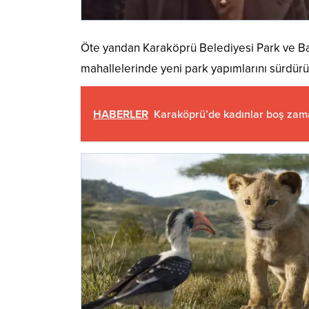
Öte yandan Karaköprü Belediyesi Park ve Ba
mahallelerinde yeni park yapımlarını sürdürü
HABERLER
Karaköprü’de kadınlar boş zama