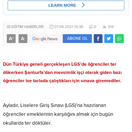
EĞİTİM HABERLERİ
07.06.2021 10:36
0
109
A
A
+
-
ABONE OL
Dün Türkiye geneli gerçekleşen LGS’de öğrenciler ter
dökerken Şanlıurfa’dan mevsimlik işçi olarak giden bazı
öğrenciler ise tarlada çalıştıkları için sınava giremediler.
Ayladır, Liselere Giriş Sınavı (LGS)’na hazırlanan
öğrenciler emeklerinin karşılığını almak için bugün
okullarda ter döktüler.