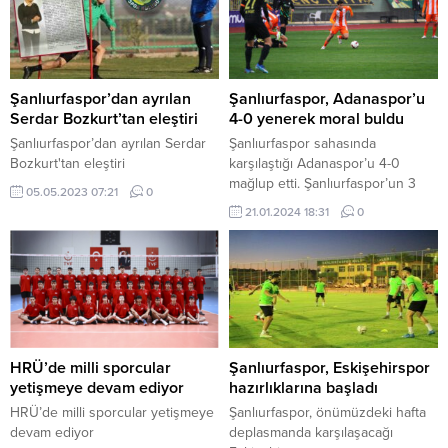
Şanlıurfaspor’dan ayrılan
Şanlıurfaspor, Adanaspor’u
Serdar Bozkurt’tan eleştiri
4-0 yenerek moral buldu
Şanlıurfaspor’dan ayrılan Serdar
Şanlıurfaspor sahasında
Bozkurt'tan eleştiri
karşılaştığı Adanaspor’u 4-0
mağlup etti. Şanlıurfaspor’un 3
05.05.2023 07:21
0
golünü yeni transferleri
21.01.2024 18:31
0
kaydederken, sarı yeşilli takım
haftalar sonra 3 puan ile tanıştı.
Trendyol 1. Liginde 19. hafta
maçında Astor Enerji
Şanlıurfaspor, sahasında
Adanaspor ile karşı karşıya geldi.
Saat 16.00’da 11 Nisan
Stadyumunda oynanan
HRÜ’de milli sporcular
Şanlıurfaspor, Eskişehirspor
karşılaşmada hakem Erkan
yetişmeye devam ediyor
hazırlıklarına başladı
Özdamar düdük çaldı.
HRÜ’de milli sporcular yetişmeye
Şanlıurfaspor, önümüzdeki hafta
Özdamar’ın...
devam ediyor
deplasmanda karşılaşacağı