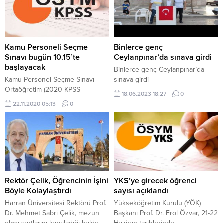
Kamu Personeli Seçme
Binlerce genç
Sınavı bugün 10.15’te
Ceylanpınar’da sınava girdi
başlayacak
Binlerce genç Ceylanpınar’da
Kamu Personel Seçme Sınavı
sınava girdi
Ortaöğretim (2020-KPSS
18.06.2023 18:27
0
Ortaöğretim) sınavı saat 10.15'te
22.11.2020 05:13
0
başlayacak. 10'dan sonra gelenler
sınav binalarına alınmayacak.
Sınav, 81 ilde ve KKTC'nin
başkenti Lefkoşa'da
düzenlenecek.
Rektör Çelik, Öğrencinin İşini
YKS’ye girecek öğrenci
Böyle Kolaylaştırdı
sayısı açıklandı
Harran Üniversitesi Rektörü Prof.
Yükseköğretim Kurulu (YÖK)
Dr. Mehmet Sabri Çelik, mezun
Başkanı Prof. Dr. Erol Özvar, 21-22
olma şartlarını karşıladığı halde
Haziran tarihlerinde