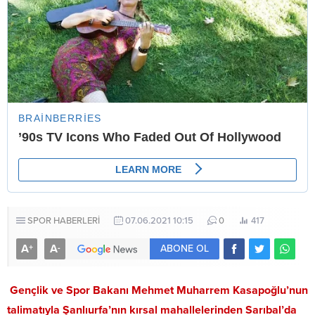
SPOR HABERLERİ
07.06.2021 10:15
0
417
A
A
+
-
ABONE OL
Gençlik ve Spor Bakanı Mehmet Muharrem Kasapoğlu’nun
talimatıyla Şanlıurfa’nın kırsal mahallelerinden Sarıbal’da