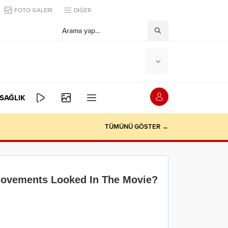
FOTO GALERİ
DİĞER
SAĞLIK
TÜMÜNÜ GÖSTER →