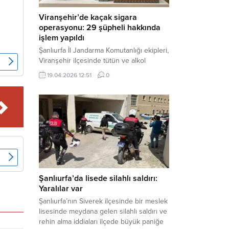
Viranşehir’de kaçak sigara
operasyonu: 29 şüpheli hakkında
işlem yapıldı
Şanlıurfa İl Jandarma Komutanlığı ekipleri,
Viranşehir ilçesinde tütün ve alkol
kaçakçılığına yönelik yürüttüğü kapsamlı
19.04.2026 12:51
0
çalışmalar neticesinde binlerce paket
gümrük kaçağı sigara ele geçirdi.
Operasyon kapsamında çok sayıda şahıs
hakkında adli süreç başlatıldı. Haber
Merkezi – Şanlıurfa Valiliği bünyesinde İl
Jandarma Komutanlığı tarafından
gerçekleştirilen “Tütün ve Alkol
Kaçakçılarına Yönelik Çalışmalar” tüm...
Şanlıurfa’da lisede silahlı saldırı:
Yaralılar var
Şanlıurfa’nın Siverek ilçesinde bir meslek
lisesinde meydana gelen silahlı saldırı ve
rehin alma iddiaları ilçede büyük paniğe