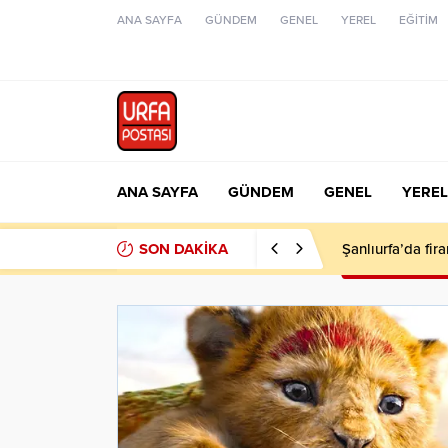
ANA SAYFA
GÜNDEM
GENEL
YEREL
EĞİTİM
ANA SAYFA
GÜNDEM
GENEL
YEREL
SON DAKİKA
Şanlıurfa’da fir