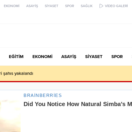
EKONOMİ
ASAYİŞ
SİYASET
SPOR
SAĞLIK
VİDEO GALERİ
EĞİTİM
EKONOMİ
ASAYİŞ
SİYASET
SPOR
ari şahıs yakalandı