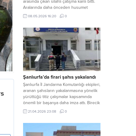
arasında çıkan silahlı çatışma kanlı bitti.
Aralarında daha önceden husumet
olduğu öğrenilen tarafların kavgası
08.05.2026 16:20
0
neticesinde 3 kişi olay yerinde yaşamını
yitirdi. Haber Merkezi – Olay, Haliliye
ilçesine bağlı kırsal Konaç Mahallesi’nde
meydana geldi. Edinilen bilgilere göre,
aralarında husumet bulunan iki grup
arasında henüz belirlenemeyen bir...
Şanlıurfa’da firari şahıs yakalandı
Şanlıurfa İl Jandarma Komutanlığı ekipleri,
aranan şahısların yakalanmasına yönelik
yürüttüğü titiz çalışmalar kapsamında
önemli bir başarıya daha imza attı. Birecik
ilçesinde düzenlenen operasyonla,
21.04.2026 23:08
0
hakkında kesinleşmiş hapis cezası
bulunan bir firari yakalanarak adalete
teslim edildi. Haber Merkezi – Şanlıurfa
Valiliği İl Basın ve Halkla İlişkiler