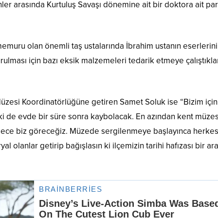
ünler arasında Kurtuluş Savaşı dönemine ait bir doktora ait par
emuru olan önemli taş ustalarında İbrahim ustanın eserlerini
ulması için bazı eksik malzemeleri tedarik etmeye çalıştıklar
üzesi Koordinatörlüğüne getiren Samet Soluk ise “Bizim için
ki de evde bir süre sonra kaybolacak. En azından kent müze
dece biz göreceğiz. Müzede sergilenmeye başlayınca herke
 olanlar getirip bağışlasın ki ilçemizin tarihi hafızası bir ar