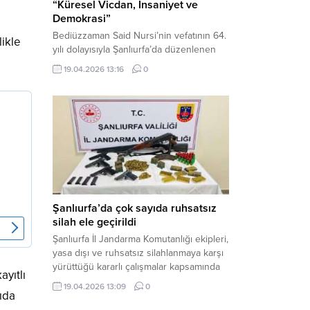
“Küresel Vicdan, İnsaniyet ve
Demokrasi”
Bediüzzaman Said Nursi’nin vefatının 64.
likle
yılı dolayısıyla Şanlıurfa’da düzenlenen
panelde, günümüzün manevi ve
19.04.2026 13:16
0
toplumsal sorunlarına Risale-i Nur
perspektifiyle çözüm arandı. Karaköprü
Necmettin Cevheri Kültür Merkezi’nde
gerçekleştirilen “Küresel Vicdan,
İnsaniyet ve Demokrasi” başlıklı panel,
hürriyet, adalet ve hukuk vurgularıyla
yoğun katılıma sahne oldu. Haber
Merkezi – Bediüzzaman Eğitim Kültür ve
Sanat...
Şanlıurfa’da çok sayıda ruhsatsız
silah ele geçirildi
Şanlıurfa İl Jandarma Komutanlığı ekipleri,
yasa dışı ve ruhsatsız silahlanmaya karşı
yürüttüğü kararlı çalışmalar kapsamında
yıtlı
Bozova ilçesinde bir ikamete operasyon
19.04.2026 13:09
0
ıda
düzenledi. Yapılan aramada çok sayıda
uzun namlulu silah, tabanca ve