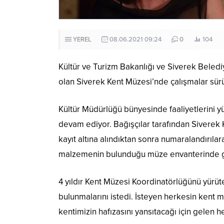
YEREL
08.06.2021 09:24
0
104
Kültür ve Turizm Bakanlığı ve Siverek Bele
olan Siverek Kent Müzesi’nde çalışmalar sür
Kültür Müdürlüğü bünyesinde faaliyetlerini 
devam ediyor. Bağışçılar tarafından Siverek
kayıt altına alındıktan sonra numaralandırıla
malzemenin bulunduğu müze envanterinde gü
4 yıldır Kent Müzesi Koordinatörlüğünü yürü
bulunmalarını istedi. İsteyen herkesin kent
kentimizin hafızasını yansıtacağı için gelen 