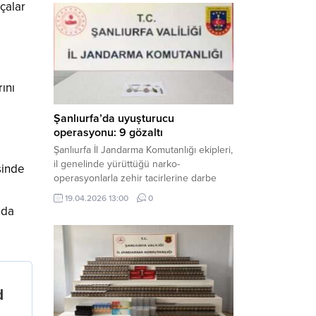
çalar
mühimmat ele geçirildi. Haber Merkezi –
Şanlıurfa Valiliği İl Basın ve Halkla İlişkiler
Müdürlüğü tarafından yapılan açıklamaya
göre; 17 Nisan...
ını
Şanlıurfa’da uyuşturucu
operasyonu: 9 gözaltı
Şanlıurfa İl Jandarma Komutanlığı ekipleri,
il genelinde yürüttüğü narko-
sinde
operasyonlarla zehir tacirlerine darbe
s
indirdi. Üç ilçede eş zamanlı
19.04.2026 13:00
0
gerçekleştirilen faaliyetlerde çeşitli
ada
uyuşturucu maddeler ele geçirilirken, 9
şüpheli hakkında adli işlem başlatıldı.
Haber Merkezi – Şanlıurfa Valiliği İl Basın
ve Halkla İlişkiler Müdürlüğü’nden yapılan
açıklamaya göre, İl Jandarma Komutanlığı
tarafından “Narkotik Suçlarla...