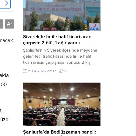
Müdürlüğü tarafından yapılan açıklamaya
göre; İl...
A
-
+
Siverek’te tır ile hafif ticari araç
anacak
çarpıştı: 2 ölü, 1 ağır yaralı
Şanlıurfa’nın Siverek ilçesinde meydana
gelen feci trafik kazasında tır ile hafif
ticari aracın çarpışması sonucu 2 kişi
yaşamını yitirdi, 1 kişi ise ağır yaralandı.
19.04.2026 22:37
0
Haber Merkezi – Siverek-Adıyaman kara
akla
yolunda seyir halindeki araçların
 600
çarpışması sonucu meydana gelen
kazada can pazarı yaşandı. Kafa Kafaya
Çarpıştılar Edinilen bilgilere göre,
Hüseyin Çelik (29)...
a
müze
Şanlıurfa’da Bediüzzaman paneli: