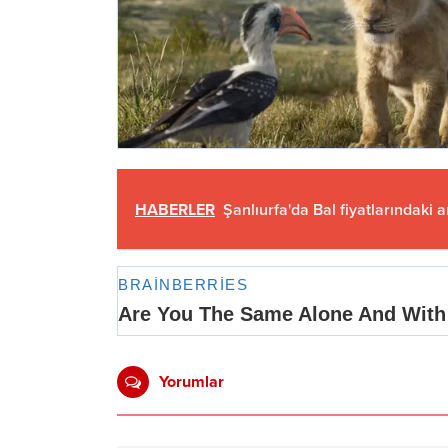
HABERLER
Şanlıurfa'da Bal fiyatlarındaki 
Yorumlar