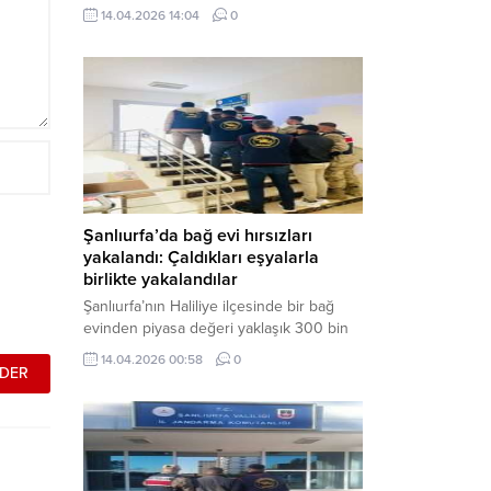
neden oldu. Olay yerine çok sayıda özel
14.04.2026 14:04
0
harekat polisi ve sağlık ekibi sevk
edilirken, saldırganı etkisiz hale getirme
çalışmaları devam ediyor. Haber Merkezi
– Siverek ilçesi Hasan Çelebi
Mahallesi’nde bulunan Ahmet Koyuncu
Mesleki...
Şanlıurfa’da bağ evi hırsızları
yakalandı: Çaldıkları eşyalarla
birlikte yakalandılar
Şanlıurfa’nın Haliliye ilçesinde bir bağ
evinden piyasa değeri yaklaşık 300 bin
TL olan eşyaları çalan şüpheliler,
14.04.2026 00:58
0
jandarmanın başarılı operasyonuyla
yakalandı. Olayla ilgili gözaltına alınan 3
şüpheliden 2’si tutuklanarak cezaevine
gönderildi. Haber Merkezi – Şanlıurfa İl
Jandarma Komutanlığı, “Faili Meçhul
Hırsızlık Olaylarının Aydınlatılmasına”