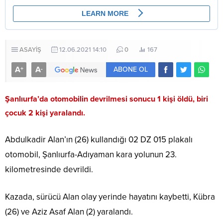
ASAYİŞ
12.06.2021 14:10
0
167
A
A
+
-
ABONE OL
Şanlıurfa’da otomobilin devrilmesi sonucu 1 kişi öldü, biri
çocuk 2 kişi yaralandı.
Abdulkadir Alan’ın (26) kullandığı 02 DZ 015 plakalı
otomobil, Şanlıurfa-Adıyaman kara yolunun 23.
kilometresinde devrildi.
Kazada, sürücü Alan olay yerinde hayatını kaybetti, Kübra
(26) ve Aziz Asaf Alan (2) yaralandı.