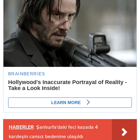
HABERLER
Şanlıurfa'daki feci kazada 4
kardeşin cansız bedenine ulaşıldı