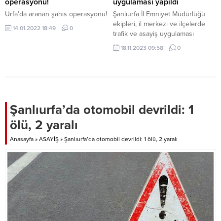
örgütü PKK/YPG’nin eylem
operasyonu!
uygulaması yapıldı
maksadıyla ilçeye gönderdiği
Urfa’da aranan şahıs operasyonu!
Şanlıurfa İl Emniyet Müdürlüğü
bomba yüklü...
ekipleri, il merkezi ve ilçelerde
14.01.2022 18:49
0
trafik ve asayiş uygulaması
gerçekleştirdi. Uygulamada 66
18.11.2023 09:58
0
ekip ve 244 personel görev aldı.
Bin 267 GBT sorgulaması yapıldı,
444 araç ve sürücü kontrol edildi.
Yapılan kontrollerde 2 ruhsatsız, 2
kuru sıkı tabanca ele geçirildi. 3
aranan şahıs yakalandı. Ayrıca, 35
Şanlıurfa’da otomobil devrildi: 1
araca...
ölü, 2 yaralı
Anasayfa
»
ASAYİŞ
»
Şanlıurfa’da otomobil devrildi: 1 ölü, 2 yaralı