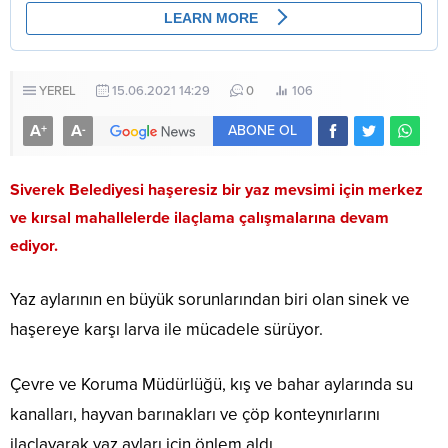
YEREL
15.06.2021 14:29
0
106
A
A
+
-
ABONE OL
Siverek Belediyesi haşeresiz bir yaz mevsimi için merkez
ve kırsal mahallelerde ilaçlama çalışmalarına devam
ediyor.
Yaz aylarının en büyük sorunlarından biri olan sinek ve
haşereye karşı larva ile mücadele sürüyor.
Çevre ve Koruma Müdürlüğü, kış ve bahar aylarında su
kanalları, hayvan barınakları ve çöp konteynırlarını
ilaçlayarak yaz ayları için önlem aldı.