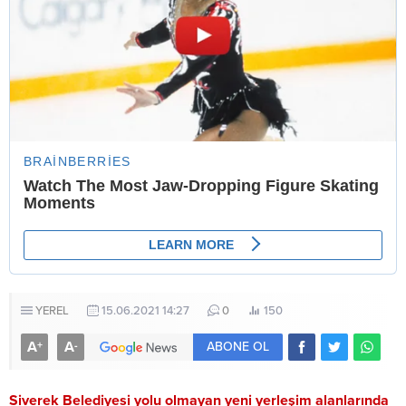
YEREL
15.06.2021 14:27
0
150
A
A
+
-
ABONE OL
Siverek Belediyesi yolu olmayan yeni yerleşim alanlarında