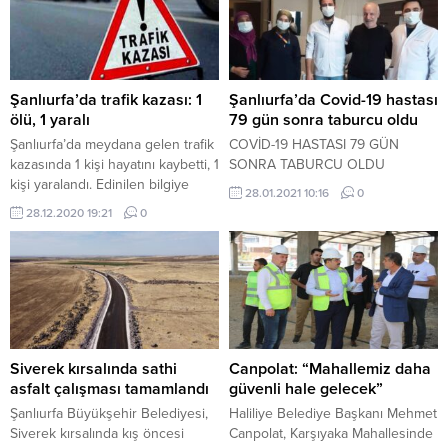
Şanlıurfa’da trafik kazası: 1
Şanlıurfa’da Covid-19 hastası
ölü, 1 yaralı
79 gün sonra taburcu oldu
Şanlıurfa’da meydana gelen trafik
COVİD-19 HASTASI 79 GÜN
kazasında 1 kişi hayatını kaybetti, 1
SONRA TABURCU OLDU
kişi yaralandı. Edinilen bilgiye
28.01.2021 10:16
0
göre kaza, Şanlıurfa-Diyarbakır
28.12.2020 19:21
0
karayolunun 46’ncı
kilometresinde meydana geldi.
İhsan A.’nın kullandığı 34 CLD 514
plakalı otomobil, sürücünün
direksiyon hakimiyetini
kaybetmesi sonucu şarampole
devrildi. Kazada otomobilde
bulunan Fesih Demir (44) olay
Siverek kırsalında sathi
Canpolat: “Mahallemiz daha
yerinde hayatını kaybederken,
asfalt çalışması tamamlandı
güvenli hale gelecek”
otomobil sürücüsü ise...
Şanlıurfa Büyükşehir Belediyesi,
Haliliye Belediye Başkanı Mehmet
Siverek kırsalında kış öncesi
Canpolat, Karşıyaka Mahallesinde