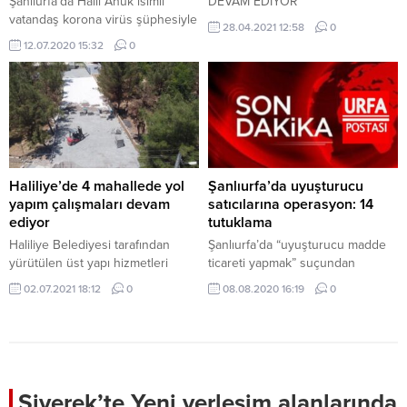
Şanlıurfa’da Halil Anuk isimli
DEVAM EDİYOR
vatandaş korona virüs şüphesiyle
28.04.2021 12:58
0
2.kez hastaneye kaldırıldı. Tedavi
12.07.2020 15:32
0
altına alınan Anuk’un tedavisinin
devam ettiği öğrenildi.
Haliliye’de 4 mahallede yol
Şanlıurfa’da uyuşturucu
yapım çalışmaları devam
satıcılarına operasyon: 14
ediyor
tutuklama
Haliliye Belediyesi tarafından
Şanlıurfa’da “uyuşturucu madde
yürütülen üst yapı hizmetleri
ticareti yapmak” suçundan
kapsamında 4 mahallede yol
gözaltına alınan 17 şüpheliden
02.07.2021 18:12
0
08.08.2020 16:19
0
yapım çalışmaları devam ediyor.
14’ü tutuklanarak cezaevine
Fen İşleri Müdürlüğü, merkez ve
gönderildi.
kırsal mahallelerde yeni yol açma,
yol yapım ve bakım onarım
çalışmalarını program dahilinde
devam ettiriyor. Belediye Başkanı
Siverek’te Yeni yerleşim alanlarında