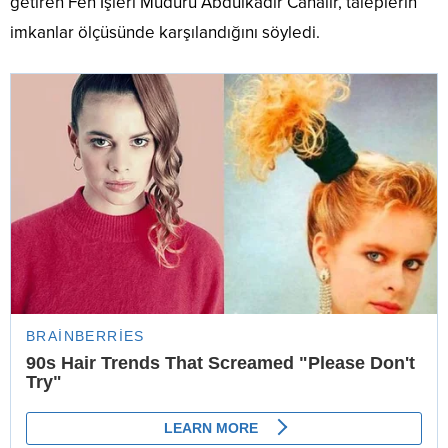
getiren Fen İşleri Müdürü Abdulkadir Canalır, taleplerin
imkanlar ölçüsünde karşılandığını söyledi.