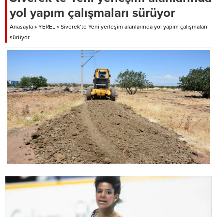
Mehmet Canpolat’ın talimatlarıyla
yol yapım çalışmaları sürüyor
bölgenin ihtiyacına uygun şekilde
yürütülen çalışmalar kapsamında
Anasayfa
»
YEREL
»
Siverek’te Yeni yerleşim alanlarında yol yapım çalışmaları
ekipler, Bağlarbaşı Mahallesinde...
sürüyor