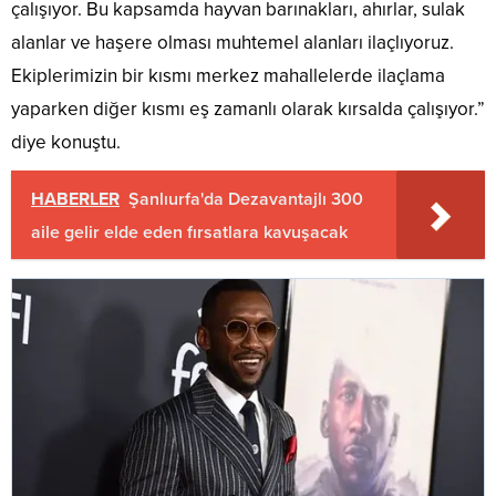
çalışıyor. Bu kapsamda hayvan barınakları, ahırlar, sulak
alanlar ve haşere olması muhtemel alanları ilaçlıyoruz.
Ekiplerimizin bir kısmı merkez mahallelerde ilaçlama
yaparken diğer kısmı eş zamanlı olarak kırsalda çalışıyor.”
diye konuştu.
HABERLER
Şanlıurfa'da Dezavantajlı 300
aile gelir elde eden fırsatlara kavuşacak