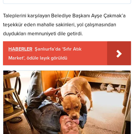
Taleplerini karşılayan Belediye Başkanı Ayşe Çakmak’a
teşekkür eden mahalle sakinleri, yol çalışmasından
duydukları memnuniyeti dile getirdi.
HABERLER
Şanlıurfa’da ‘Sıfır Atık
Market’, ödüle layık görüldü