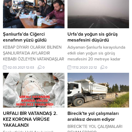
Şanlıurfa’da Ciğerci
Urfa’da yoğun sis görüş
esnafının yüzü güldü
mesafesini düşürdü
KEBAP DİYARI OLARAK BİLİNEN
Adıyaman-Şanlıurfa karayolunda
ŞANLIURFA’DA AYLARDIR
etkili olan yoğun sis görüş
KEBABI ÖZLEYEN VATANDAŞLAR
mesafesini 20 metreye kadar
KISITLAMALARIN
düşürdü.
02.03.2021 12:03
0
17.12.2020 22:12
0
GEVŞETİLMESİYLE KEBAPÇILARA
AKIN EDEREK, KAHVALTIYI CİĞER
KEBABI YİYEREK YAPTI.
URFALI BİR VATANDAŞ 2.
Birecik’te yol çalışmaları
KEZ KORONA VİRÜSE
aralıksız devam ediyor
YAKALANDI
BİRECİK’TE YOL ÇALIŞMALARI