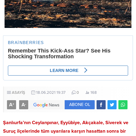
ASAYİŞ
18.06.2021 19:37
0
168
A
A
+
-
ABONE OL
Şanlıurfa’nın Ceylanpınar, Eyyübiye, Akçakale, Siverek ve
Suruç ilçelerinde tüm uyarılara karşın hasattan sonra bir