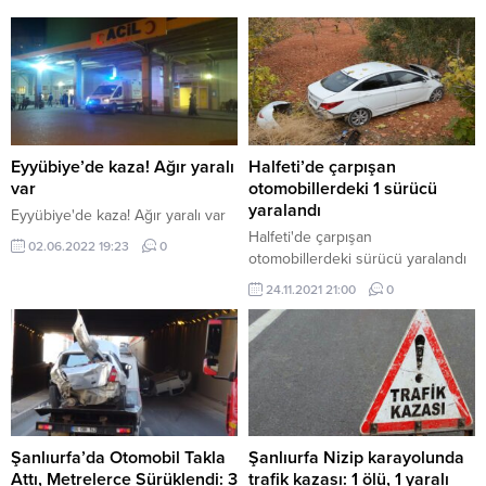
Eyyübiye’de kaza! Ağır yaralı
Halfeti’de çarpışan
var
otomobillerdeki 1 sürücü
yaralandı
Eyyübiye'de kaza! Ağır yaralı var
Halfeti'de çarpışan
02.06.2022 19:23
0
otomobillerdeki sürücü yaralandı
24.11.2021 21:00
0
Şanlıurfa’da Otomobil Takla
Şanlıurfa Nizip karayolunda
Attı, Metrelerce Sürüklendi: 3
trafik kazası: 1 ölü, 1 yaralı