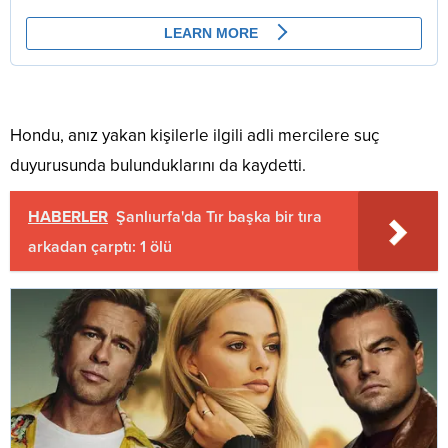
Hondu, anız yakan kişilerle ilgili adli mercilere suç
duyurusunda bulunduklarını da kaydetti.
HABERLER
Şanlıurfa'da Tır başka bir tıra
arkadan çarptı: 1 ölü