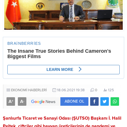
EKONOMİ HABERLERİ
18.06.2021 19:38
0
125
A
A
+
-
ABONE OL
Şanlıurfa Ticaret ve Sanayi Odası (ŞUTSO) Başkanı İ. Halil
Peltek, çiftçiler gibi hayvan üreticilerinin de pandemi ve