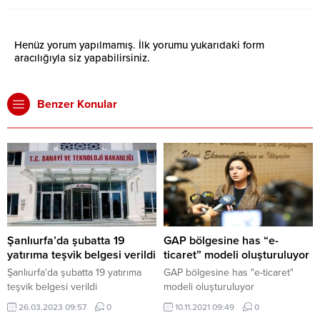
Henüz yorum yapılmamış. İlk yorumu yukarıdaki form
aracılığıyla siz yapabilirsiniz.
Benzer Konular
Şanlıurfa’da şubatta 19
GAP bölgesine has “e-
yatırıma teşvik belgesi verildi
ticaret” modeli oluşturuluyor
Şanlıurfa'da şubatta 19 yatırıma
GAP bölgesine has "e-ticaret"
teşvik belgesi verildi
modeli oluşturuluyor
26.03.2023 09:57
0
10.11.2021 09:49
0