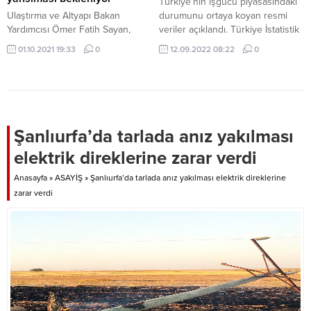
Türkiye’nin işgücü piyasasındaki
gündeme gelen ve...
Ulaştırma ve Altyapı Bakan
durumunu ortaya koyan resmi
Yardımcısı Ömer Fatih Sayan,
veriler açıklandı. Türkiye İstatistik
oluşacak vergi avantajının fiyatlara
Kurumu (TÜİK), Temmuz ayı
01.10.2021 19:33
0
12.09.2022 08:22
0
yansıyacağından tüketicilerin
itibarıyla ülke genelindeki toplam
daha uygun fiyatlarla yenilenmiş
işsiz sayısının 3 milyon 445 bin
cep telefonu satın alabileceğini
kişi olduğunu açıkladı. Bildirilen
bildirdi.
sayı bir önceki aya kıyasla 113 bin
kişi azaldı. 15 ve daha yukarı
yaştaki nüfusta işsizlik oranı ise
Şanlıurfa’da tarlada anız yakılması
0,3 puanlık azalış...
elektrik direklerine zarar verdi
Anasayfa
»
ASAYİŞ
»
Şanlıurfa’da tarlada anız yakılması elektrik direklerine
zarar verdi