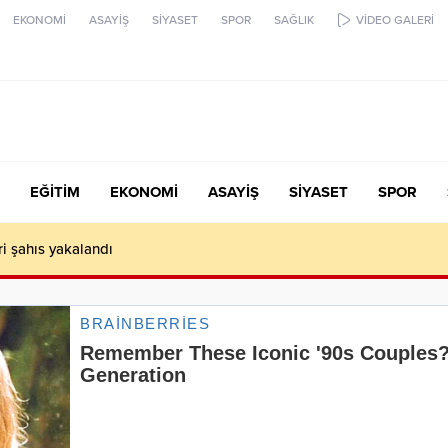
EKONOMİ
ASAYİŞ
SİYASET
SPOR
SAĞLIK
VİDEO GALERİ
EĞİTİM
EKONOMİ
ASAYİŞ
SİYASET
SPOR
 hafif ticari araç çarpıştı: 2 ölü, 1 ağır yaralı