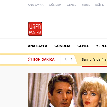
ANA SAYFA
GÜNDEM
GENEL
YEREL
EĞİTİM
ANA SAYFA
GÜNDEM
GENEL
YEREL
SON DAKİKA
Siverek’te tır ile