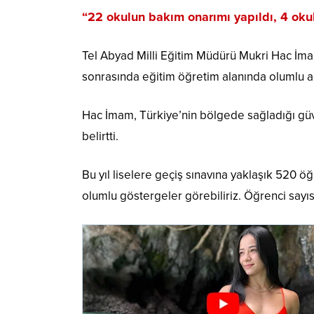
“22 okulun bakım onarımı yapıldı, 4 ok
Tel Abyad Milli Eğitim Müdürü Mukri Hac İma
sonrasında eğitim öğretim alanında olumlu adı
Hac İmam, Türkiye’nin bölgede sağladığı güve
belirtti.
Bu yıl liselere geçiş sınavına yaklaşık 520 ö
olumlu göstergeler görebiliriz. Öğrenci sayısı