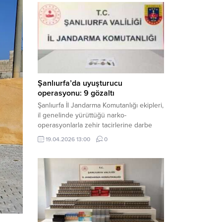
mühimmat ele geçirildi. Haber Merkezi –
Şanlıurfa Valiliği İl Basın ve Halkla İlişkiler
Müdürlüğü tarafından yapılan açıklamaya
göre; 17 Nisan...
Şanlıurfa’da uyuşturucu
operasyonu: 9 gözaltı
Şanlıurfa İl Jandarma Komutanlığı ekipleri,
il genelinde yürüttüğü narko-
operasyonlarla zehir tacirlerine darbe
indirdi. Üç ilçede eş zamanlı
19.04.2026 13:00
0
gerçekleştirilen faaliyetlerde çeşitli
uyuşturucu maddeler ele geçirilirken, 9
şüpheli hakkında adli işlem başlatıldı.
Haber Merkezi – Şanlıurfa Valiliği İl Basın
ve Halkla İlişkiler Müdürlüğü’nden yapılan
açıklamaya göre, İl Jandarma Komutanlığı
tarafından “Narkotik Suçlarla...