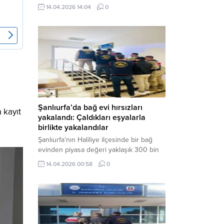
neden oldu. Olay yerine çok sayıda özel
14.04.2026 14:04
0
harekat polisi ve sağlık ekibi sevk
edilirken, saldırganı etkisiz hale getirme
çalışmaları devam ediyor. Haber Merkezi
– Siverek ilçesi Hasan Çelebi
Mahallesi’nde bulunan Ahmet Koyuncu
Mesleki...
Şanlıurfa’da bağ evi hırsızları
 kayıt
yakalandı: Çaldıkları eşyalarla
birlikte yakalandılar
Şanlıurfa’nın Haliliye ilçesinde bir bağ
evinden piyasa değeri yaklaşık 300 bin
TL olan eşyaları çalan şüpheliler,
14.04.2026 00:58
0
jandarmanın başarılı operasyonuyla
yakalandı. Olayla ilgili gözaltına alınan 3
şüpheliden 2’si tutuklanarak cezaevine
gönderildi. Haber Merkezi – Şanlıurfa İl
Jandarma Komutanlığı, “Faili Meçhul
Hırsızlık Olaylarının Aydınlatılmasına”