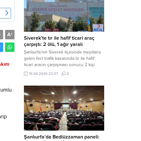
Müdürlüğü tarafından yapılan açıklamaya
göre; İl...
A
-
+
Siverek’te tır ile hafif ticari araç
çarpıştı: 2 ölü, 1 ağır yaralı
Şanlıurfa’nın Siverek ilçesinde meydana
gelen feci trafik kazasında tır ile hafif
bakım
ticari aracın çarpışması sonucu 2 kişi
yaşamını yitirdi, 1 kişi ise ağır yaralandı.
19.04.2026 22:37
0
Haber Merkezi – Siverek-Adıyaman kara
yolunda seyir halindeki araçların
olumlu
çarpışması sonucu meydana gelen
kazada can pazarı yaşandı. Kafa Kafaya
Çarpıştılar Edinilen bilgilere göre,
Hüseyin Çelik (29)...
rip
Şanlıurfa’da Bediüzzaman paneli: