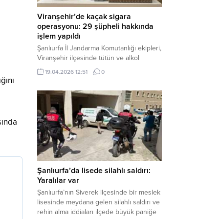
Viranşehir’de kaçak sigara
operasyonu: 29 şüpheli hakkında
işlem yapıldı
Şanlıurfa İl Jandarma Komutanlığı ekipleri,
Viranşehir ilçesinde tütün ve alkol
kaçakçılığına yönelik yürüttüğü kapsamlı
19.04.2026 12:51
0
çalışmalar neticesinde binlerce paket
ğını
gümrük kaçağı sigara ele geçirdi.
Operasyon kapsamında çok sayıda şahıs
hakkında adli süreç başlatıldı. Haber
Merkezi – Şanlıurfa Valiliği bünyesinde İl
sında
Jandarma Komutanlığı tarafından
gerçekleştirilen “Tütün ve Alkol
Kaçakçılarına Yönelik Çalışmalar” tüm...
Şanlıurfa’da lisede silahlı saldırı:
Yaralılar var
Şanlıurfa’nın Siverek ilçesinde bir meslek
lisesinde meydana gelen silahlı saldırı ve
rehin alma iddiaları ilçede büyük paniğe