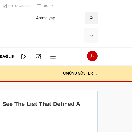
FOTO GALERİ
DİĞER
SAĞLIK
TÜMÜNÜ GÖSTER →