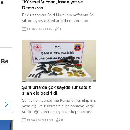
de
“Küresel Vicdan, İnsaniyet ve
Demokrasi”
.
Bediüzzaman Said Nursi’nin vefatının 64.
yılı dolayısıyla Şanlıurfa’da düzenlenen
panelde, günümüzün manevi ve
19.04.2026 13:16
0
toplumsal sorunlarına Risale-i Nur
perspektifiyle çözüm arandı. Karaköprü
Necmettin Cevheri Kültür Merkezi’nde
gerçekleştirilen “Küresel Vicdan,
İnsaniyet ve Demokrasi” başlıklı panel,
hürriyet, adalet ve hukuk vurgularıyla
yoğun katılıma sahne oldu. Haber
Merkezi – Bediüzzaman Eğitim Kültür ve
Sanat...
Şanlıurfa’da çok sayıda ruhsatsız
silah ele geçirildi
Şanlıurfa İl Jandarma Komutanlığı ekipleri,
yasa dışı ve ruhsatsız silahlanmaya karşı
yürüttüğü kararlı çalışmalar kapsamında
Bozova ilçesinde bir ikamete operasyon
19.04.2026 13:09
0
düzenledi. Yapılan aramada çok sayıda
uzun namlulu silah, tabanca ve