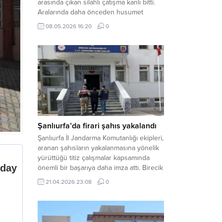
arasında çıkan silahlı çatışma kanlı bitti.
Aralarında daha önceden husumet
olduğu öğrenilen tarafların kavgası
08.05.2026 16:20
0
neticesinde 3 kişi olay yerinde yaşamını
yitirdi. Haber Merkezi – Olay, Haliliye
ilçesine bağlı kırsal Konaç Mahallesi’nde
meydana geldi. Edinilen bilgilere göre,
aralarında husumet bulunan iki grup
arasında henüz belirlenemeyen bir...
Şanlıurfa’da firari şahıs yakalandı
Şanlıurfa İl Jandarma Komutanlığı ekipleri,
aranan şahısların yakalanmasına yönelik
yürüttüğü titiz çalışmalar kapsamında
önemli bir başarıya daha imza attı. Birecik
ilçesinde düzenlenen operasyonla,
21.04.2026 23:08
0
hakkında kesinleşmiş hapis cezası
bulunan bir firari yakalanarak adalete
teslim edildi. Haber Merkezi – Şanlıurfa
Valiliği İl Basın ve Halkla İlişkiler