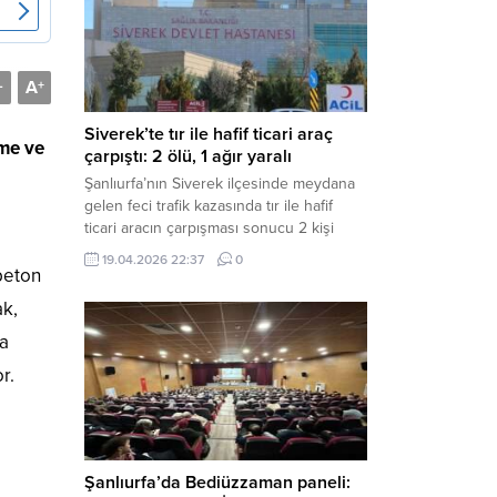
Müdürlüğü tarafından yapılan açıklamaya
göre; İl...
A
-
+
Siverek’te tır ile hafif ticari araç
eme ve
çarpıştı: 2 ölü, 1 ağır yaralı
Şanlıurfa’nın Siverek ilçesinde meydana
gelen feci trafik kazasında tır ile hafif
ticari aracın çarpışması sonucu 2 kişi
yaşamını yitirdi, 1 kişi ise ağır yaralandı.
19.04.2026 22:37
0
Haber Merkezi – Siverek-Adıyaman kara
 beton
yolunda seyir halindeki araçların
ak,
çarpışması sonucu meydana gelen
kazada can pazarı yaşandı. Kafa Kafaya
da
Çarpıştılar Edinilen bilgilere göre,
r.
Hüseyin Çelik (29)...
Şanlıurfa’da Bediüzzaman paneli: