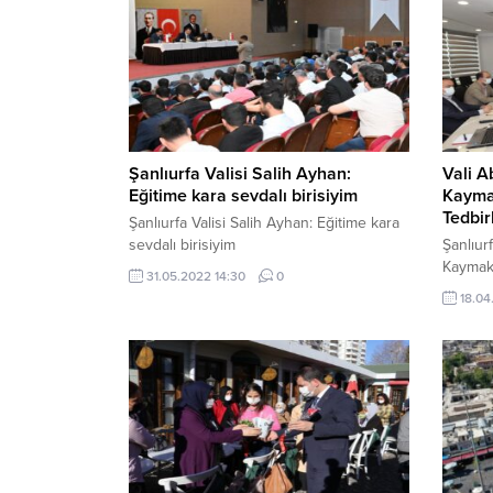
Şanlıurfa Valisi Salih Ayhan:
Vali A
Eğitime kara sevdalı birisiyim
Kayma
Tedbir
Şanlıurfa Valisi Salih Ayhan: Eğitime kara
sevdalı birisiyim
Şanlıurf
Kaymaka
31.05.2022 14:30
0
bir aray
18.04