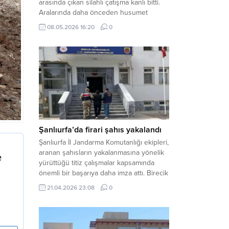
arasında çıkan silahlı çatışma kanlı bitti.
Aralarında daha önceden husumet
olduğu öğrenilen tarafların kavgası
08.05.2026 16:20
0
neticesinde 3 kişi olay yerinde yaşamını
yitirdi. Haber Merkezi – Olay, Haliliye
ilçesine bağlı kırsal Konaç Mahallesi’nde
meydana geldi. Edinilen bilgilere göre,
aralarında husumet bulunan iki grup
arasında henüz belirlenemeyen bir...
Şanlıurfa’da firari şahıs yakalandı
Şanlıurfa İl Jandarma Komutanlığı ekipleri,
aranan şahısların yakalanmasına yönelik
yürüttüğü titiz çalışmalar kapsamında
önemli bir başarıya daha imza attı. Birecik
ilçesinde düzenlenen operasyonla,
21.04.2026 23:08
0
hakkında kesinleşmiş hapis cezası
bulunan bir firari yakalanarak adalete
teslim edildi. Haber Merkezi – Şanlıurfa
Valiliği İl Basın ve Halkla İlişkiler