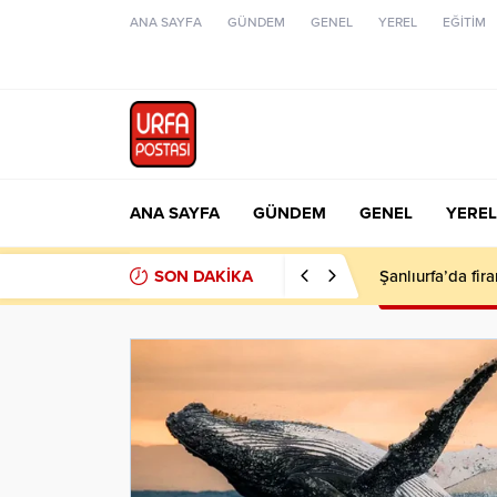
ANA SAYFA
GÜNDEM
GENEL
YEREL
EĞİTİM
ANA SAYFA
GÜNDEM
GENEL
YEREL
SON DAKİKA
Şanlıurfa’da fir