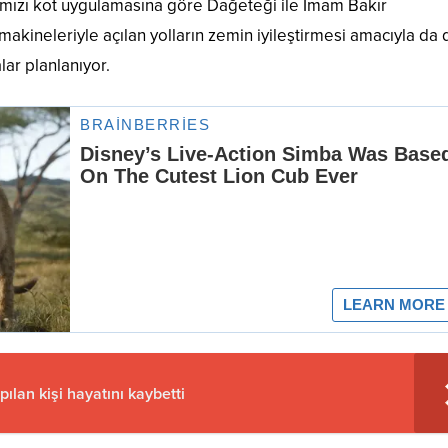
rmızı kot uygulamasına göre Dağeteği ile İmam Bakır
makineleriyle açılan yolların zemin iyileştirmesi amacıyla da
ar planlanıyor.
pılan kişi hayatını kaybetti