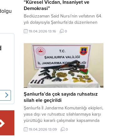
“Küresel Vicdan, İnsaniyet ve
Demokrasi”
 dolgu
Bediüzzaman Said Nursi’nin vefatının 64.
yılı dolayısıyla Şanlıurfa’da düzenlenen
panelde, günümüzün manevi ve
19.04.2026 13:16
0
toplumsal sorunlarına Risale-i Nur
perspektifiyle çözüm arandı. Karaköprü
Necmettin Cevheri Kültür Merkezi’nde
gerçekleştirilen “Küresel Vicdan,
İnsaniyet ve Demokrasi” başlıklı panel,
hürriyet, adalet ve hukuk vurgularıyla
yoğun katılıma sahne oldu. Haber
Merkezi – Bediüzzaman Eğitim Kültür ve
Sanat...
Şanlıurfa’da çok sayıda ruhsatsız
silah ele geçirildi
Şanlıurfa İl Jandarma Komutanlığı ekipleri,
yasa dışı ve ruhsatsız silahlanmaya karşı
yürüttüğü kararlı çalışmalar kapsamında
Bozova ilçesinde bir ikamete operasyon
19.04.2026 13:09
0
düzenledi. Yapılan aramada çok sayıda
uzun namlulu silah, tabanca ve