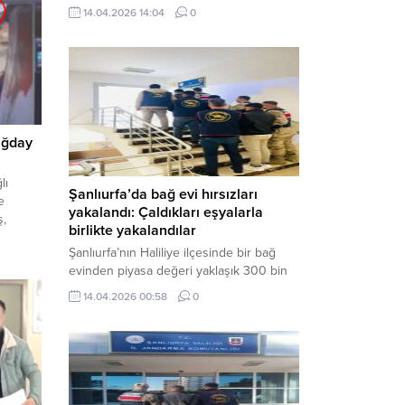
neden oldu. Olay yerine çok sayıda özel
14.04.2026 14:04
0
harekat polisi ve sağlık ekibi sevk
edilirken, saldırganı etkisiz hale getirme
çalışmaları devam ediyor. Haber Merkezi
– Siverek ilçesi Hasan Çelebi
Mahallesi’nde bulunan Ahmet Koyuncu
Mesleki...
uğday
lı
Şanlıurfa’da bağ evi hırsızları
e
yakalandı: Çaldıkları eşyalarla
ş,
birlikte yakalandılar
rine
Şanlıurfa’nın Haliliye ilçesinde bir bağ
ü
evinden piyasa değeri yaklaşık 300 bin
ldi.
TL olan eşyaları çalan şüpheliler,
14.04.2026 00:58
0
jandarmanın başarılı operasyonuyla
yakalandı. Olayla ilgili gözaltına alınan 3
şüpheliden 2’si tutuklanarak cezaevine
gönderildi. Haber Merkezi – Şanlıurfa İl
Jandarma Komutanlığı, “Faili Meçhul
Hırsızlık Olaylarının Aydınlatılmasına”