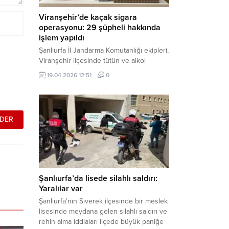
Viranşehir’de kaçak sigara
operasyonu: 29 şüpheli hakkında
işlem yapıldı
Şanlıurfa İl Jandarma Komutanlığı ekipleri,
Viranşehir ilçesinde tütün ve alkol
kaçakçılığına yönelik yürüttüğü kapsamlı
19.04.2026 12:51
0
çalışmalar neticesinde binlerce paket
gümrük kaçağı sigara ele geçirdi.
Operasyon kapsamında çok sayıda şahıs
hakkında adli süreç başlatıldı. Haber
Merkezi – Şanlıurfa Valiliği bünyesinde İl
Jandarma Komutanlığı tarafından
gerçekleştirilen “Tütün ve Alkol
Kaçakçılarına Yönelik Çalışmalar” tüm...
Şanlıurfa’da lisede silahlı saldırı:
Yaralılar var
Şanlıurfa’nın Siverek ilçesinde bir meslek
lisesinde meydana gelen silahlı saldırı ve
rehin alma iddiaları ilçede büyük paniğe