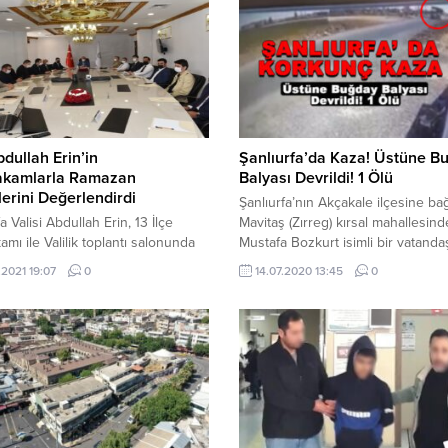
bdullah Erin’in
Şanlıurfa’da Kaza! Üstüne B
kamlarla Ramazan
Balyası Devrildi! 1 Ölü
lerini Değerlendirdi
Şanlıurfa’nın Akçakale ilçesine bağ
a Valisi Abdullah Erin, 13 İlçe
Mavitaş (Zırreg) kırsal mahallesind
mı ile Valilik toplantı salonunda
Mustafa Bozkurt isimli bir vatanda
a geldi.
motosikleti ile yolda giderken üze
.2021 19:07
0
14.07.2020 13:45
0
karşı yönden gelen bir TIR’ın yükl
olduğu buğday sapı balyaları devri