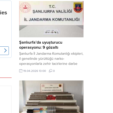
mühimmat ele geçirildi. Haber Merkezi –
Şanlıurfa Valiliği İl Basın ve Halkla İlişkiler
Müdürlüğü tarafından yapılan açıklamaya
göre; 17 Nisan...
Şanlıurfa’da uyuşturucu
operasyonu: 9 gözaltı
Şanlıurfa İl Jandarma Komutanlığı ekipleri,
il genelinde yürüttüğü narko-
operasyonlarla zehir tacirlerine darbe
indirdi. Üç ilçede eş zamanlı
19.04.2026 13:00
0
gerçekleştirilen faaliyetlerde çeşitli
uyuşturucu maddeler ele geçirilirken, 9
şüpheli hakkında adli işlem başlatıldı.
Haber Merkezi – Şanlıurfa Valiliği İl Basın
ve Halkla İlişkiler Müdürlüğü’nden yapılan
açıklamaya göre, İl Jandarma Komutanlığı
tarafından “Narkotik Suçlarla...