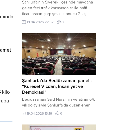
Şanlıurfa’nın Siverek ilçesinde meydana
gelen feci trafik kazasında tır ile hafif
ticari aracın çarpışması sonucu 2 kişi
kamında
yaşamını yitirdi, 1 kişi ise ağır yaralandı.
19.04.2026 22:37
0
Haber Merkezi – Siverek-Adıyaman kara
yolunda seyir halindeki araçların
çarpışması sonucu meydana gelen
kazada can pazarı yaşandı. Kafa Kafaya
Çarpıştılar Edinilen bilgilere göre,
samet
Hüseyin Çelik (29)...
Şanlıurfa’da Bediüzzaman paneli:
“Küresel Vicdan, İnsaniyet ve
 kilo
Demokrasi”
Bediüzzaman Said Nursi’nin vefatının 64.
rupa
yılı dolayısıyla Şanlıurfa’da düzenlenen
panelde, günümüzün manevi ve
19.04.2026 13:16
0
toplumsal sorunlarına Risale-i Nur
perspektifiyle çözüm arandı. Karaköprü
Necmettin Cevheri Kültür Merkezi’nde