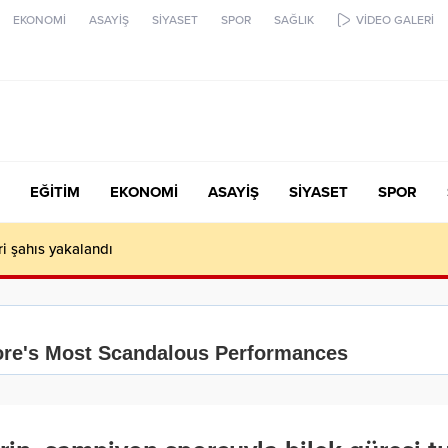
EKONOMİ
ASAYİŞ
SİYASET
SPOR
SAĞLIK
VİDEO GALERİ
EĞİTİM
EKONOMİ
ASAYİŞ
SİYASET
SPOR
ari şahıs yakalandı