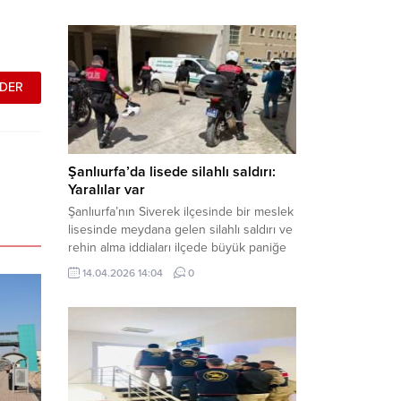
çalışmalar neticesinde binlerce paket
gümrük kaçağı sigara ele geçirdi.
Operasyon kapsamında çok sayıda şahıs
hakkında adli süreç başlatıldı. Haber
Merkezi – Şanlıurfa Valiliği bünyesinde İl
Jandarma Komutanlığı tarafından
gerçekleştirilen “Tütün ve Alkol
Kaçakçılarına Yönelik Çalışmalar” tüm...
Şanlıurfa’da lisede silahlı saldırı:
Yaralılar var
Şanlıurfa’nın Siverek ilçesinde bir meslek
lisesinde meydana gelen silahlı saldırı ve
rehin alma iddiaları ilçede büyük paniğe
neden oldu. Olay yerine çok sayıda özel
14.04.2026 14:04
0
harekat polisi ve sağlık ekibi sevk
edilirken, saldırganı etkisiz hale getirme
çalışmaları devam ediyor. Haber Merkezi
– Siverek ilçesi Hasan Çelebi
Mahallesi’nde bulunan Ahmet Koyuncu
Mesleki...