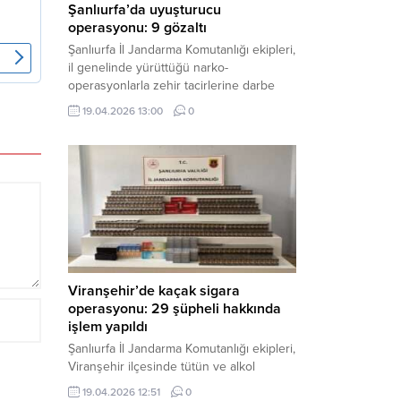
Şanlıurfa’da uyuşturucu
operasyonu: 9 gözaltı
Şanlıurfa İl Jandarma Komutanlığı ekipleri,
il genelinde yürüttüğü narko-
operasyonlarla zehir tacirlerine darbe
indirdi. Üç ilçede eş zamanlı
19.04.2026 13:00
0
gerçekleştirilen faaliyetlerde çeşitli
uyuşturucu maddeler ele geçirilirken, 9
şüpheli hakkında adli işlem başlatıldı.
Haber Merkezi – Şanlıurfa Valiliği İl Basın
ve Halkla İlişkiler Müdürlüğü’nden yapılan
açıklamaya göre, İl Jandarma Komutanlığı
tarafından “Narkotik Suçlarla...
Viranşehir’de kaçak sigara
operasyonu: 29 şüpheli hakkında
işlem yapıldı
Şanlıurfa İl Jandarma Komutanlığı ekipleri,
Viranşehir ilçesinde tütün ve alkol
kaçakçılığına yönelik yürüttüğü kapsamlı
19.04.2026 12:51
0