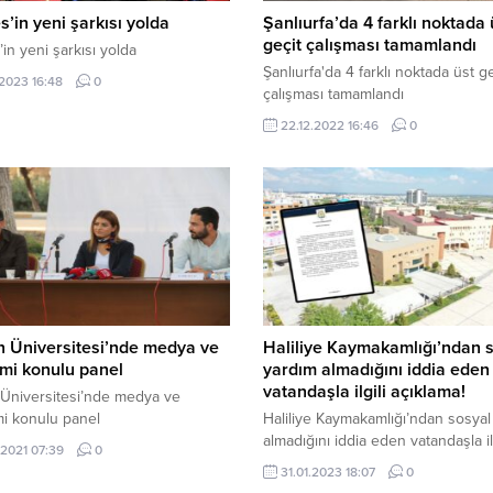
es’in yeni şarkısı yolda
Şanlıurfa’da 4 farklı noktada 
geçit çalışması tamamlandı
’in yeni şarkısı yolda
Şanlıurfa'da 4 farklı noktada üst ge
.2023 16:48
0
çalışması tamamlandı
22.12.2022 16:46
0
 Üniversitesi’nde medya ve
Haliliye Kaymakamlığı’ndan 
mi konulu panel
yardım almadığını iddia eden
vatandaşla ilgili açıklama!
Üniversitesi’nde medya ve
i konulu panel
Haliliye Kaymakamlığı’ndan sosyal
almadığını iddia eden vatandaşla ilg
.2021 07:39
0
açıklama!
31.01.2023 18:07
0