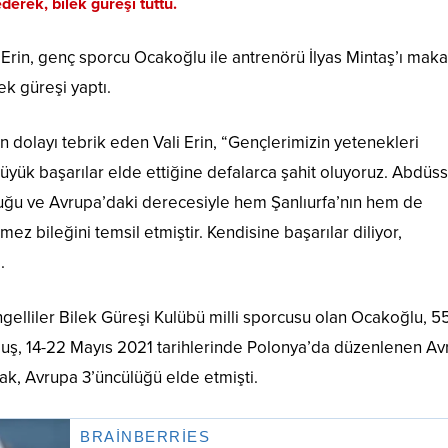
ek, bilek güreşi tuttu.
li Erin, genç sporcu Ocakoğlu ile antrenörü İlyas Mintaş’ı ma
lek güreşi yaptı.
dolayı tebrik eden Vali Erin, “Gençlerimizin yetenekleri
yük başarılar elde ettiğine defalarca şahit oluyoruz. Abdüs
uğu ve Avrupa’daki derecesiyle hem Şanlıurfa’nın hem de
ez bileğini temsil etmiştir. Kendisine başarılar diliyor,
.
elliler Bilek Güreşi Kulübü milli sporcusu olan Ocakoğlu, 55
ş, 14-22 Mayıs 2021 tarihlerinde Polonya’da düzenlenen Av
ak, Avrupa 3’üncülüğü elde etmişti.