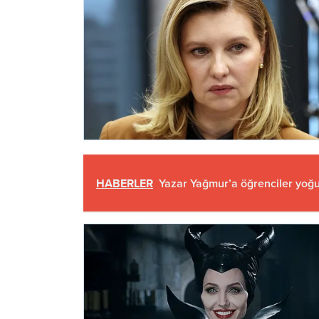
HABERLER
Yazar Yağmur’a öğrenciler yoğun