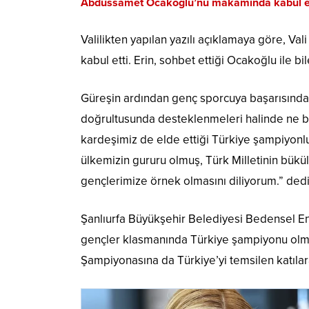
Abdussamet Ocakoğlu’nu makamında kabul eder
Valilikten yapılan yazılı açıklamaya göre, Va
kabul etti. Erin, sohbet ettiği Ocakoğlu ile bi
Güreşin ardından genç sporcuya başarısından 
doğrultusunda desteklenmeleri halinde ne bü
kardeşimiz de elde ettiği Türkiye şampiyonl
ülkemizin gururu olmuş, Türk Milletinin bükülm
gençlerimize örnek olmasını diliyorum.” dedi
Şanlıurfa Büyükşehir Belediyesi Bedensel Eng
gençler klasmanında Türkiye şampiyonu olmu
Şampiyonasına da Türkiye’yi temsilen katılar