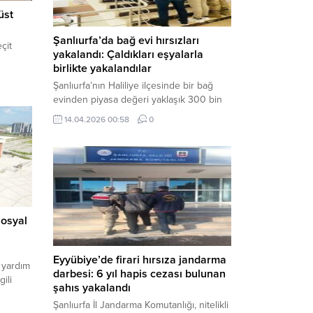
üst
Şanlıurfa’da bağ evi hırsızları
çit
yakalandı: Çaldıkları eşyalarla
birlikte yakalandılar
Şanlıurfa’nın Haliliye ilçesinde bir bağ
evinden piyasa değeri yaklaşık 300 bin
TL olan eşyaları çalan şüpheliler,
14.04.2026 00:58
0
jandarmanın başarılı operasyonuyla
yakalandı. Olayla ilgili gözaltına alınan 3
şüpheliden 2’si tutuklanarak cezaevine
gönderildi. Haber Merkezi – Şanlıurfa İl
Jandarma Komutanlığı, “Faili Meçhul
Hırsızlık Olaylarının Aydınlatılmasına”
yönelik yürüttüğü çalışmalar kapsamında
sosyal
önemli bir başarıya daha...
Eyyübiye’de firari hırsıza jandarma
 yardım
darbesi: 6 yıl hapis cezası bulunan
ili
şahıs yakalandı
Şanlıurfa İl Jandarma Komutanlığı, nitelikli