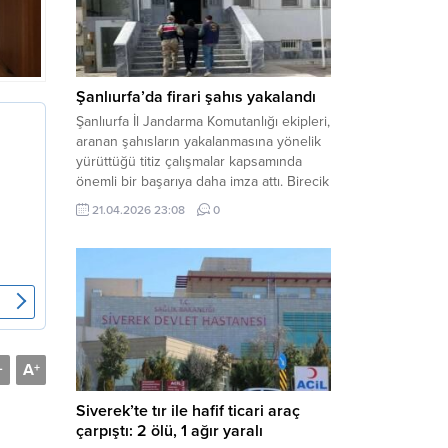
arasında henüz belirlenemeyen bir...
Şanlıurfa’da firari şahıs yakalandı
Şanlıurfa İl Jandarma Komutanlığı ekipleri,
aranan şahısların yakalanmasına yönelik
yürüttüğü titiz çalışmalar kapsamında
önemli bir başarıya daha imza attı. Birecik
ilçesinde düzenlenen operasyonla,
21.04.2026 23:08
0
hakkında kesinleşmiş hapis cezası
bulunan bir firari yakalanarak adalete
teslim edildi. Haber Merkezi – Şanlıurfa
Valiliği İl Basın ve Halkla İlişkiler
Müdürlüğü tarafından yapılan açıklamaya
göre; İl...
A
-
+
Siverek’te tır ile hafif ticari araç
çarpıştı: 2 ölü, 1 ağır yaralı