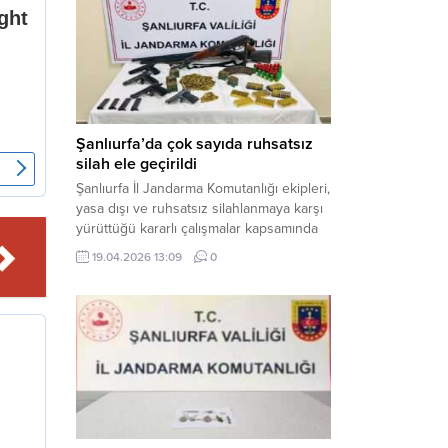
gerçekleştirilen “Küresel Vicdan,
İnsaniyet ve Demokrasi” başlıklı panel,
hürriyet, adalet ve hukuk vurgularıyla
yoğun katılıma sahne oldu. Haber
Merkezi – Bediüzzaman Eğitim Kültür ve
Sanat...
Şanlıurfa’da çok sayıda ruhsatsız
silah ele geçirildi
Şanlıurfa İl Jandarma Komutanlığı ekipleri,
yasa dışı ve ruhsatsız silahlanmaya karşı
yürüttüğü kararlı çalışmalar kapsamında
Bozova ilçesinde bir ikamete operasyon
19.04.2026 13:09
0
düzenledi. Yapılan aramada çok sayıda
uzun namlulu silah, tabanca ve
mühimmat ele geçirildi. Haber Merkezi –
Şanlıurfa Valiliği İl Basın ve Halkla İlişkiler
Müdürlüğü tarafından yapılan açıklamaya
göre; 17 Nisan...