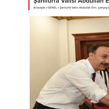
Şanlıurfa Valisi Abdullah 
Anasayfa
»
GENEL
»
Şanlıurfa Valisi Abdullah Erin, şampiy