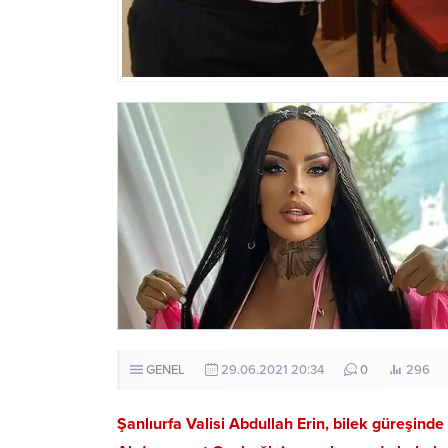
GENEL
29.06.2021 20:34
0
296
Şanlıurfa Valisi Abdullah Erin, bilek güreşinde