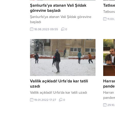
Şanlıurfa’ya atanan Vali Şıldak
Tatlıs
görevine başladı
Tatlıses
Şanlıurfa'ya atanan Vali Şıldak görevine
11.03
başladı
18.08.2023 09:55
0
Valilik açıkladı! Urfa’da kar tatili
Harran
uzadı
pande
Valilik açıkladı! Urfa'da kar tatili uzadı
Harran 
pandem
19.01.2022 17:27
0
29.10