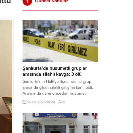
uttu
Güncel Konular
Şanlıurfa’da husumetli gruplar
arasında silahlı kavga: 3 ölü
Şanlıurfa’nın Haliliye ilçesinde iki grup
arasında çıkan silahlı çatışma kanlı bitti.
Aralarında daha önceden husumet
olduğu öğrenilen tarafların kavgası
08.05.2026 16:20
0
neticesinde 3 kişi olay yerinde yaşamını
yitirdi. Haber Merkezi – Olay, Haliliye
ilçesine bağlı kırsal Konaç Mahallesi’nde
meydana geldi. Edinilen bilgilere göre,
aralarında husumet bulunan iki grup