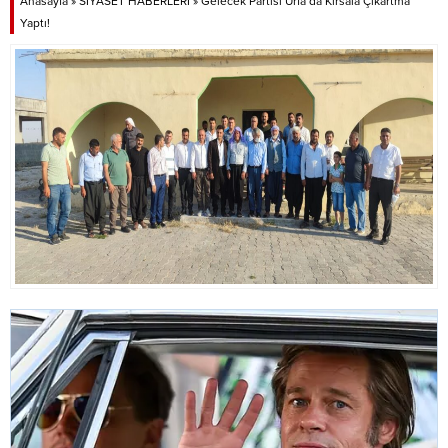
Anasayfa
»
SİYASET HABERLERİ
»
Gelecek Partisi Urfa’da Kırsala Çıkartma
Yaptı!