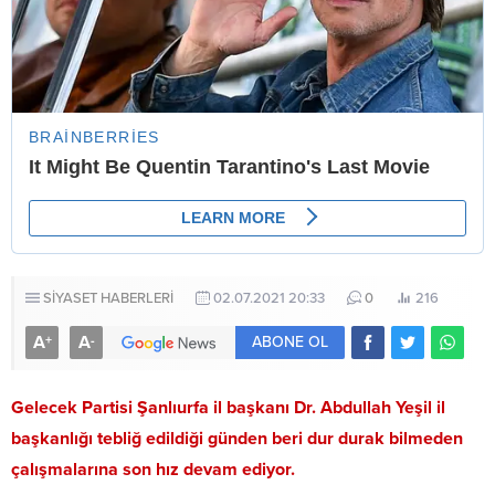
SİYASET HABERLERİ
02.07.2021 20:33
0
216
A
A
+
-
ABONE OL
Gelecek Partisi Şanlıurfa il başkanı Dr. Abdullah Yeşil il
başkanlığı tebliğ edildiği günden beri dur durak bilmeden
çalışmalarına son hız devam ediyor.