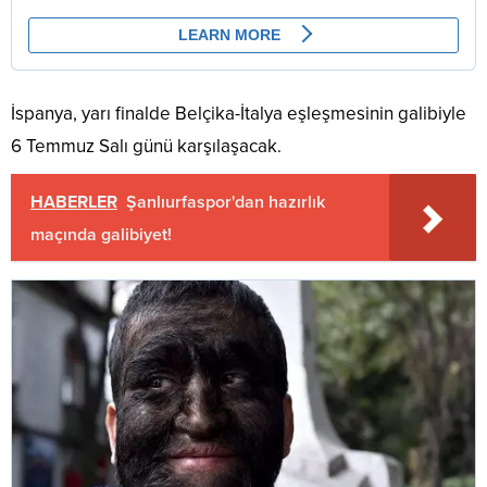
İspanya, yarı finalde Belçika-İtalya eşleşmesinin galibiyle
6 Temmuz Salı günü karşılaşacak.
HABERLER
Şanlıurfaspor'dan hazırlık
maçında galibiyet!