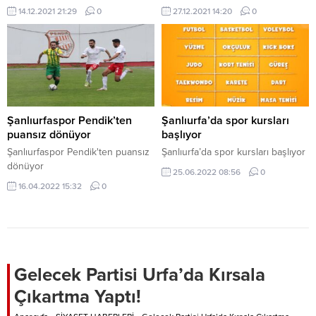
14.12.2021 21:29
0
27.12.2021 14:20
0
Şanlıurfaspor Pendik’ten
Şanlıurfa’da spor kursları
puansız dönüyor
başlıyor
Şanlıurfaspor Pendik'ten puansız
Şanlıurfa’da spor kursları başlıyor
dönüyor
25.06.2022 08:56
0
16.04.2022 15:32
0
Gelecek Partisi Urfa’da Kırsala
Çıkartma Yaptı!