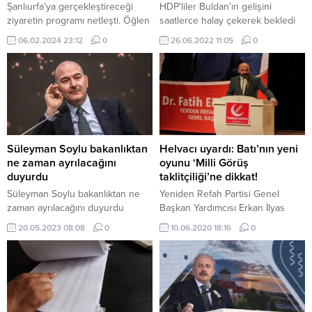
Şanlıurfa’ya gerçekleştireceği
HDP'liler Buldan’ın gelişini
ziyaretin programı netleşti. Öğlen
saatlerce halay çekerek bekledi
saatlerinde kente gelecek olan
06.02.2024 23:12
0
26.06.2022 11:05
0
Erdoğan, AK Parti Şanlıurfa İlçe
Belediye Başkanları aday tanıtım
toplantısının ardından TOKİ
deprem konutları anahtar teslim
törenine katılacak.
Cumhurbaşkanı Recep Tayyip
Erdoğan depremin yıldönümünde
deprem bölgesindeki şehirlere
Süleyman Soylu bakanlıktan
Helvacı uyardı: Batı’nın yeni
ziyaretlerine devam ediyor. Bu
ne zaman ayrılacağını
oyunu ‘Milli Görüş
kapsamda 7 Şubat Çarşamba
duyurdu
taklitçiliği’ne dikkat!
günü Şanlıurfa’ya...
Süleyman Soylu bakanlıktan ne
Yeniden Refah Partisi Genel
zaman ayrılacağını duyurdu
Başkan Yardımcısı Erkan İlyas
Helvacı yaptığı yazılı açıklamada,
20.05.2023 08:08
0
10.06.2020 18:16
0
"Ülkemizde son dönemde
söylemlerde 'Milli Görüş
Taklitçiliği yapıldığını ancak
eylemlerde 'Batı taklitçiliği'nden
öteye gidilemediğini " ifade etti.