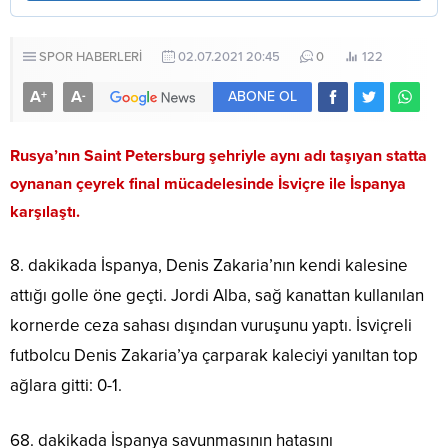
SPOR HABERLERİ
02.07.2021 20:45
0
122
A
A
+
-
ABONE OL
Rusya’nın Saint Petersburg şehriyle aynı adı taşıyan statta
oynanan çeyrek final mücadelesinde İsviçre ile İspanya
karşılaştı.
8. dakikada İspanya, Denis Zakaria’nın kendi kalesine
attığı golle öne geçti. Jordi Alba, sağ kanattan kullanılan
kornerde ceza sahası dışından vuruşunu yaptı. İsviçreli
futbolcu Denis Zakaria’ya çarparak kaleciyi yanıltan top
ağlara gitti: 0-1.
68. dakikada İspanya savunmasının hatasını