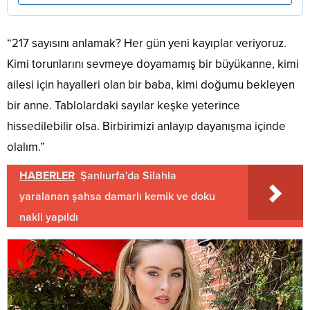
“217 sayısını anlamak? Her gün yeni kayıplar veriyoruz.
Kimi torunlarını sevmeye doyamamış bir büyükanne, kimi
ailesi için hayalleri olan bir baba, kimi doğumu bekleyen
bir anne. Tablolardaki sayılar keşke yeterince
hissedilebilir olsa. Birbirimizi anlayıp dayanışma içinde
olalım.”
HABERLER
Şanlıurfa'da Silahla
yaralanan şahsa damarlı kemik ve doku
nakli yapıldı