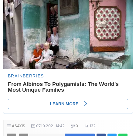
ASAYİŞ
07.10.2021 14:42
0
132