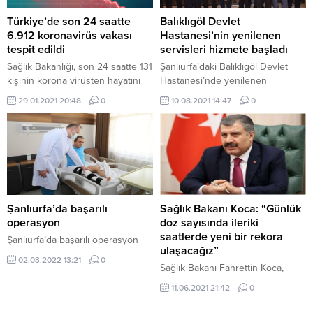
Türkiye’de son 24 saatte
Balıklıgöl Devlet
6.912 koronavirüs vakası
Hastanesi’nin yenilenen
tespit edildi
servisleri hizmete başladı
Sağlık Bakanlığı, son 24 saatte 131
Şanlıurfa’daki Balıklıgöl Devlet
kişinin korona virüsten hayatını
Hastanesi’nde yenilenen
kaybettiğini, 6 bin 912 yeni vaka
servisler törenle hizmete başladı.
29.01.2021 20:48
0
10.08.2021 14:47
0
sayısının olduğunu açıkladı.
Valilikten yapılan açıklamaya göre,
hayırsever iş adamı Yusuf Avcı ve
ailesinin destekleriyle hastanenin
ortopedi ve dahiliye servislerini
baştan sona yenilendi. Hastane
yönetiminin hazırladığı proje
doğrultusunda tadilatı
tamamlanan bölümler için tören
Şanlıurfa’da başarılı
Sağlık Bakanı Koca: “Günlük
düzenlindi. Şanlıurfa Valisi
operasyon
doz sayısında ileriki
Abdullah Erin, törendeki
saatlerde yeni bir rekora
Şanlıurfa’da başarılı operasyon
konuşmasında, şehrin en eski
ulaşacağız”
02.03.2022 13:21
0
hastanelerinden...
Sağlık Bakanı Fahrettin Koca,
"Günlük doz sayısında ileriki
11.06.2021 21:42
0
saatlerde yeni bir rekora
ulaşacağız." bilgisini paylaştı.