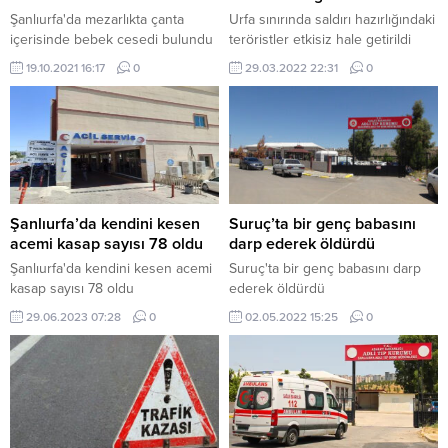
Şanlıurfa'da mezarlıkta çanta
Urfa sınırında saldırı hazırlığındaki
içerisinde bebek cesedi bulundu
teröristler etkisiz hale getirildi
19.10.2021 16:17
0
29.03.2022 22:31
0
Şanlıurfa’da kendini kesen
Suruç’ta bir genç babasını
acemi kasap sayısı 78 oldu
darp ederek öldürdü
Şanlıurfa'da kendini kesen acemi
Suruç'ta bir genç babasını darp
kasap sayısı 78 oldu
ederek öldürdü
29.06.2023 07:28
0
02.05.2022 15:25
0