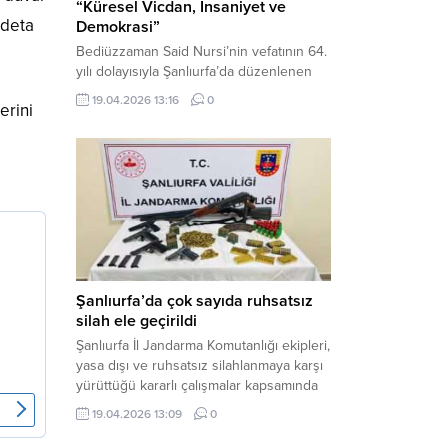
“Küresel Vicdan, İnsaniyet ve
adeta
Demokrasi”
Bediüzzaman Said Nursi’nin vefatının 64.
yılı dolayısıyla Şanlıurfa’da düzenlenen
panelde, günümüzün manevi ve
19.04.2026 13:16
0
erini
toplumsal sorunlarına Risale-i Nur
perspektifiyle çözüm arandı. Karaköprü
Necmettin Cevheri Kültür Merkezi’nde
gerçekleştirilen “Küresel Vicdan,
İnsaniyet ve Demokrasi” başlıklı panel,
hürriyet, adalet ve hukuk vurgularıyla
yoğun katılıma sahne oldu. Haber
Merkezi – Bediüzzaman Eğitim Kültür ve
Sanat...
Şanlıurfa’da çok sayıda ruhsatsız
silah ele geçirildi
Şanlıurfa İl Jandarma Komutanlığı ekipleri,
yasa dışı ve ruhsatsız silahlanmaya karşı
yürüttüğü kararlı çalışmalar kapsamında
Bozova ilçesinde bir ikamete operasyon
19.04.2026 13:09
0
düzenledi. Yapılan aramada çok sayıda
uzun namlulu silah, tabanca ve