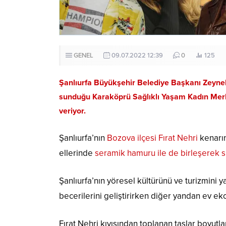
GENEL
09.07.2022 12:39
0
125
Şanlıurfa Büyükşehir Belediye Başkanı Zeynel
sunduğu Karaköprü Sağlıklı Yaşam Kadın Merke
veriyor.
Şanlıurfa’nın
Bozova ilçesi Fırat Nehri
kenarın
ellerinde
seramik hamuru ile de birleşerek s
Şanlıurfa’nın yöresel kültürünü ve turizmini y
becerilerini geliştirirken diğer yandan ev e
Fırat Nehri kıyısından toplanan taşlar boyut