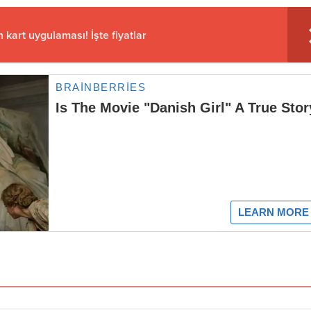
 kart uygulaması! İşte fiyatlar