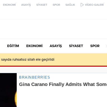
EKONOMİ
ASAYİŞ
SİYASET
SPOR
SAĞLIK
VİDEO GALERİ
EĞİTİM
EKONOMİ
ASAYİŞ
SİYASET
SPOR
 sayıda ruhsatsız silah ele geçirildi