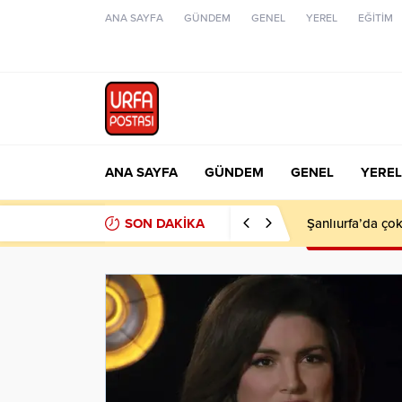
ANA SAYFA
GÜNDEM
GENEL
YEREL
EĞİTİM
ANA SAYFA
GÜNDEM
GENEL
YEREL
SON DAKİKA
Şanlıurfa’da çok