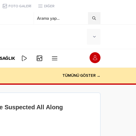
FOTO GALERİ
DİĞER
SAĞLIK
TÜMÜNÜ GÖSTER →