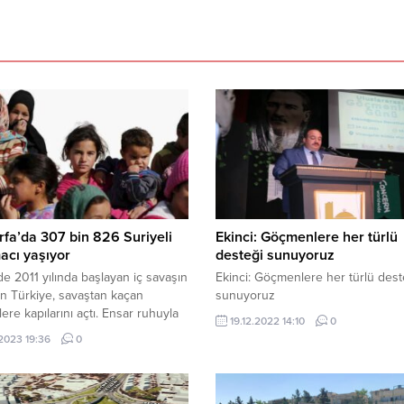
rfa’da 307 bin 826 Suriyeli
Ekinci: Göçmenlere her türlü
acı yaşıyor
desteği sunuyoruz
de 2011 yılında başlayan iç savaşın
Ekinci: Göçmenlere her türlü dest
n Türkiye, savaştan kaçan
sunuyoruz
lere kapılarını açtı. Ensar ruhuyla
19.12.2022 14:10
0
 eden Türkiye’nin bu
.2023 19:36
0
perverliği, dünyaya örnek olurken
lerin sayısı aradan geçen yıllarla
3 milyonu aştı. İçişleri Bakanlığı’na
öç İdaresi Başkanlığı’na göre ise