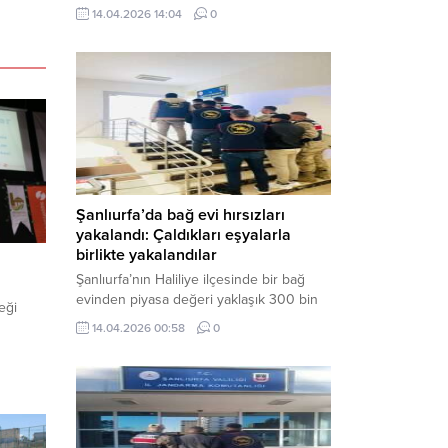
neden oldu. Olay yerine çok sayıda özel
14.04.2026 14:04
0
harekat polisi ve sağlık ekibi sevk
edilirken, saldırganı etkisiz hale getirme
çalışmaları devam ediyor. Haber Merkezi
– Siverek ilçesi Hasan Çelebi
Mahallesi’nde bulunan Ahmet Koyuncu
Mesleki...
Şanlıurfa’da bağ evi hırsızları
yakalandı: Çaldıkları eşyalarla
birlikte yakalandılar
Şanlıurfa’nın Haliliye ilçesinde bir bağ
evinden piyasa değeri yaklaşık 300 bin
eği
TL olan eşyaları çalan şüpheliler,
14.04.2026 00:58
0
jandarmanın başarılı operasyonuyla
yakalandı. Olayla ilgili gözaltına alınan 3
şüpheliden 2’si tutuklanarak cezaevine
gönderildi. Haber Merkezi – Şanlıurfa İl
Jandarma Komutanlığı, “Faili Meçhul
Hırsızlık Olaylarının Aydınlatılmasına”