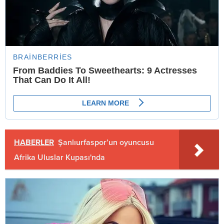
HABERLER
Şanlıurfaspor’un oyuncusu
Afrika Uluslar Kupası'nda