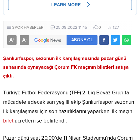
SPOR HABERLERİ
25.08.2022 11:45
0
127
A
A
+
-
ABONE OL
Şanlıurfaspor, sezonun ilk karşılaşmasında pazar günü
sahasında oynayacağı Çorum FK maçının biletleri satışa
çıktı.
Türkiye Futbol Federasyonu (TFF) 2. Lig Beyaz Grup’ta
mücadele edecek sarı yeşilli ekip Şanlıurfaspor sezonun
ilk karşılaşması için son hazırlıklarını yaparken, ilk maçın
bilet
ücretleri ise belirlendi.
Pazar günü saat 20.00’de 11 Nisan Stadyumu’nda Çorum