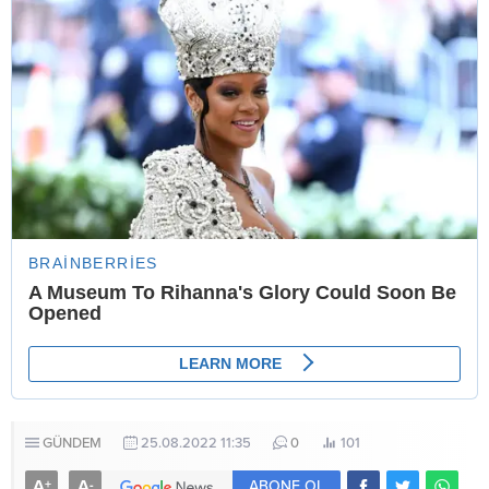
GÜNDEM
25.08.2022 11:35
0
101
A
A
+
-
ABONE OL