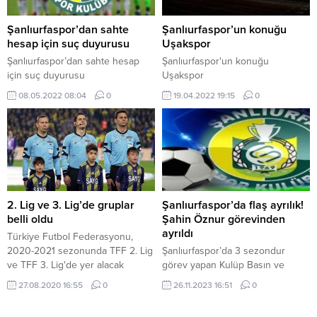
Gülpınar, “Kazanan dostluk oldu.
Reyhanlıspor ile karşı karşıya
Bu turnuvayı geleneksel hale
geldi. Viranşehir İlçe
Şanlıurfaspor’dan sahte
Şanlıurfaspor’un konuğu
getirerek Şanlıurfa’yı sporun
Stadyumu’nda oynanan
hesap için suç duyurusu
Uşakspor
merkezi yapmayı hedefliyoruz,”
karşılaşmayı Viranşehir Belediye
Şanlıurfaspor’dan sahte hesap
Şanlıurfaspor'un konuğu
dedi. Şanlıurfa Büyükşehir
Eş Başkanları Serhat Dicle...
için suç duyurusu
Uşakspor
Belediyesi,...
08.05.2022 08:04
0
19.04.2022 19:15
0
2. Lig ve 3. Lig’de gruplar
Şanlıurfaspor’da flaş ayrılık!
belli oldu
Şahin Öznur görevinden
ayrıldı
Türkiye Futbol Federasyonu,
2020-2021 sezonunda TFF 2. Lig
Şanlıurfaspor’da 3 sezondur
ve TFF 3. Lig'de yer alacak
görev yapan Kulüp Basın ve
takımları, bugün yapılan kura
Medya Sorumlusu Şahin Öznur,
27.08.2020 16:55
0
26.11.2023 16:51
0
çekimiyle belirledi. 2. Lig Beyaz
görevinden ayrıldı. Astor Enerji
Grup ve Kırmızı Grup'un yanı sıra
Şanlıurfaspor’un Kulüp Basın ve