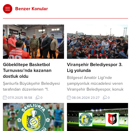
Benzer Konular
Göbeklitepe Basketbol
Viranşehir Belediyespor 3.
Turnuvası’nda kazanan
Lig yolunda
dostluk oldu
Bölgesel Amatör Ligi’nde
Şanlıurfa Büyükşehir Belediyesi
şampiyonluk mücadelesi veren
tarafından düzenlenen “1.
Viranşehir Belediyespor, konuk
Göbeklitepe Tekerlekli Sandalye
ettiği Reyhanlıspor’u taraftarının
07.11.2025 18:58
0
08.04.2024 23:27
0
Basketbol Turnuvası” sona erdi.
desteğiyle 2-1 yenerek,
Üç gün süren turnuvada TSK
şampiyonluk yolunda önemli bir
Rehabilitasyon, İzmir Büyükşehir,
galibiyet aldı. Bölgesel Amatör
Gazişehir Gaziantep ve Şanlıurfa
Ligi’nde 8. Grup’ta mücadele
Büyükşehir takımları mücadele
eden Viranşehir Belediyespor,
etti. Başkan Mehmet Kasım
ligin 22. Haftasında sahasında