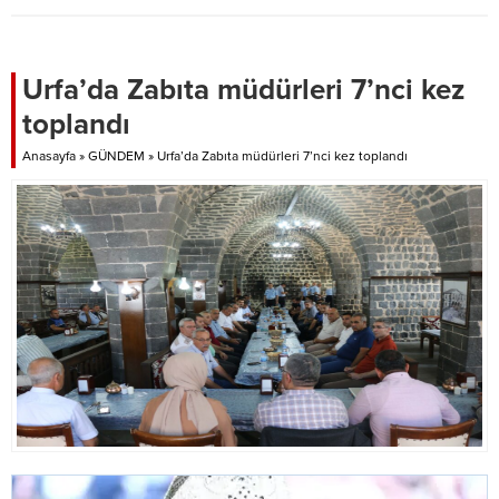
3. Lig'deki 4 grup belli oldu.
Medya Sorumluluğunu yapan
Şahin Öznur, görevinden ayrıldı.
Şanlıurfaspor konuya ilişkin
sosyal medya hesabından yaptığı
Urfa’da Zabıta müdürleri 7’nci kez
paylaşımda şu ifadelere yer verdi:
toplandı
“Son 3 sezondan bu yana
kulübümüzde görev yapan Kulüp
Anasayfa
»
GÜNDEM
»
Urfa’da Zabıta müdürleri 7’nci kez toplandı
Basın ve...