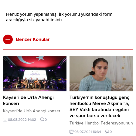
Henüz yorum yapılmamış. İlk yorumu yukarıdaki form
aracılığıyla siz yapabilirsiniz.
Benzer Konular
Kayseri’de Urfa Ahengi
Türkiye’nin konuştuğu genç
konseri
hentbolcu Merve Akpınar’a,
SEY Vakfı tarafından eğitim
Kayseri’de Urfa Ahengi konseri
ve spor bursu verilecek
08.08.2022 14:02
0
Türkiye Hentbol Federasyonunun
davetlisi olarak gittiği Ankara’da
08.07.2021 16:34
0
yaptığı konuşmayla dikkati çekip,