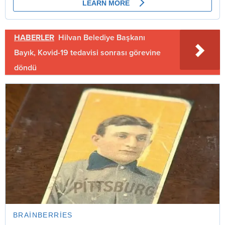
HABERLER
Hilvan Belediye Başkanı
Bayık, Kovid-19 tedavisi sonrası görevine
döndü