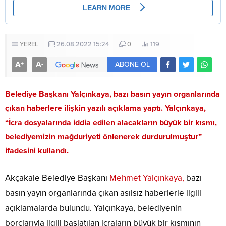
YEREL
26.08.2022 15:24
0
119
A
A
+
-
ABONE OL
Belediye Başkanı Yalçınkaya, bazı basın yayın organlarında
çıkan haberlere ilişkin yazılı açıklama yaptı. Yalçınkaya,
“İcra dosyalarında iddia edilen alacakların büyük bir kısmı,
belediyemizin mağduriyeti önlenerek durdurulmuştur”
ifadesini kullandı.
Akçakale Belediye Başkanı
Mehmet
Yalçınkaya,
bazı
basın yayın organlarında çıkan asılsız haberlerle ilgili
açıklamalarda bulundu. Yalçınkaya, belediyenin
borçlarıyla ilgili başlatılan icraların büyük bir kısmının