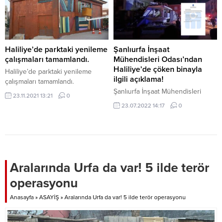
Haliliye’de parktaki yenileme
Şanlıurfa İnşaat
çalışmaları tamamlandı.
Mühendisleri Odası’ndan
Haliliye’de çöken binayla
Haliliye’de parktaki yenileme
ilgili açıklama!
çalışmaları tamamlandı.
Şanlıurfa İnşaat Mühendisleri
23.11.2021 13:21
0
Odası’ndan Haliliye’de çöken
23.07.2022 14:17
0
binayla ilgili açıklama!
Aralarında Urfa da var! 5 ilde terör
operasyonu
Anasayfa
»
ASAYİŞ
»
Aralarında Urfa da var! 5 ilde terör operasyonu