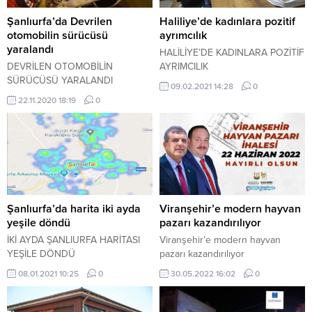
Şanlıurfa’da Devrilen
Haliliye’de kadınlara pozitif
otomobilin sürücüsü
ayrımcılık
yaralandı
HALİLİYE’DE KADINLARA POZİTİF
DEVRİLEN OTOMOBİLİN
AYRIMCILIK
SÜRÜCÜSÜ YARALANDI
09.02.2021 14:28
0
22.11.2020 18:19
0
Şanlıurfa’da harita iki ayda
Viranşehir’e modern hayvan
yeşile döndü
pazarı kazandırılıyor
İKİ AYDA ŞANLIURFA HARİTASI
Viranşehir’e modern hayvan
YEŞİLE DÖNDÜ
pazarı kazandırılıyor
08.01.2021 10:25
0
30.05.2022 16:02
0