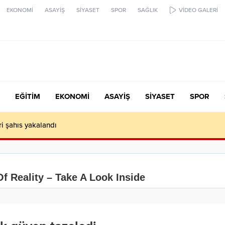
EKONOMİ
ASAYİŞ
SİYASET
SPOR
SAĞLIK
VİDEO GALERİ
EĞİTİM
EKONOMİ
ASAYİŞ
SİYASET
SPOR
ari şahıs yakalandı