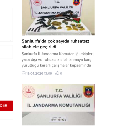
gerçekleştirilen “Küresel Vicdan,
İnsaniyet ve Demokrasi” başlıklı panel,
hürriyet, adalet ve hukuk vurgularıyla
yoğun katılıma sahne oldu. Haber
Merkezi – Bediüzzaman Eğitim Kültür ve
Sanat...
Şanlıurfa’da çok sayıda ruhsatsız
silah ele geçirildi
Şanlıurfa İl Jandarma Komutanlığı ekipleri,
yasa dışı ve ruhsatsız silahlanmaya karşı
yürüttüğü kararlı çalışmalar kapsamında
Bozova ilçesinde bir ikamete operasyon
19.04.2026 13:09
0
düzenledi. Yapılan aramada çok sayıda
uzun namlulu silah, tabanca ve
mühimmat ele geçirildi. Haber Merkezi –
Şanlıurfa Valiliği İl Basın ve Halkla İlişkiler
Müdürlüğü tarafından yapılan açıklamaya
göre; 17 Nisan...