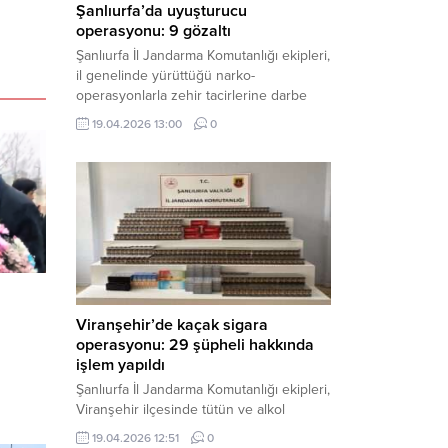
Şanlıurfa’da uyuşturucu
operasyonu: 9 gözaltı
Şanlıurfa İl Jandarma Komutanlığı ekipleri,
il genelinde yürüttüğü narko-
operasyonlarla zehir tacirlerine darbe
indirdi. Üç ilçede eş zamanlı
19.04.2026 13:00
0
gerçekleştirilen faaliyetlerde çeşitli
uyuşturucu maddeler ele geçirilirken, 9
şüpheli hakkında adli işlem başlatıldı.
Haber Merkezi – Şanlıurfa Valiliği İl Basın
ve Halkla İlişkiler Müdürlüğü’nden yapılan
açıklamaya göre, İl Jandarma Komutanlığı
tarafından “Narkotik Suçlarla...
Viranşehir’de kaçak sigara
operasyonu: 29 şüpheli hakkında
işlem yapıldı
Şanlıurfa İl Jandarma Komutanlığı ekipleri,
Viranşehir ilçesinde tütün ve alkol
kaçakçılığına yönelik yürüttüğü kapsamlı
19.04.2026 12:51
0