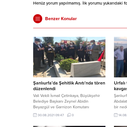
Henüz yorum yapılmamış. İlk yorumu yukarıdaki form
Benzer Konular
Şanlıurfa’da Şehitlik Anıtı’nda tören
Urfalı 
düzenlendi
kavgas
Vali Vekili İsmail Çetinkaya, Büyükşehir
Şanlıurf
Belediye Başkanı Zeynel Abidin
Abdala
Beyazgül ve Garnizon Komutanı
bir ned
Tuğgeneral Oktay Ağbuga tarafından
araları
30.08.2021 09:47
0
14.08
anıta çelenk sunuldu. Cumhurbaşkanı
bir muh
Recep Tayyip Erdoğan’ın mesajının
bir aray