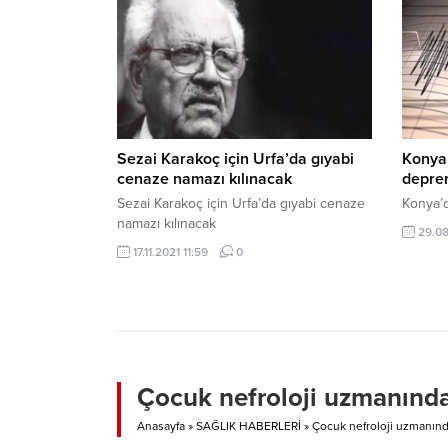
okunduğu tören sonunda katılımcılar,
Abdalat
ziyaret ettikleri şehit kabirlerine karanfil
tarım i
bıraktı. HABERLER Türkiye İstatistik
nedende
Kurumu açıkladı: Turizm gelirleri arttı
kavga y
Dernek.
Sezai Karakoç için Urfa’da gıyabi
Konya
cenaze namazı kılınacak
depre
Sezai Karakoç için Urfa’da gıyabi cenaze
Konya’
namazı kılınacak
29.08
17.11.2021 11:59
0
Çocuk nefroloji uzmanından
Anasayfa
»
SAĞLIK HABERLERİ
»
Çocuk nefroloji uzmanında