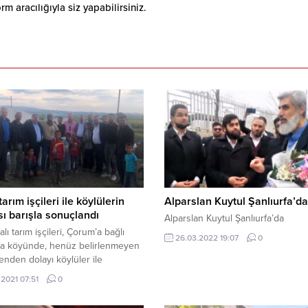
 aracılığıyla siz yapabilirsiniz.
tarım işçileri ile köylülerin
Alparslan Kuytul Şanlıurfa’da
ı barışla sonuçlandı
Alparslan Kuytul Şanlıurfa’da
alı tarım işçileri, Çorum’a bağlı
26.03.2022 19:07
0
ta köyünde, henüz belirlenmeyen
enden dolayı köylüler ile
nda kavga yaşandı. Şanlıurfa’dan
.2021 07:51
0
tar heyeti kentte giderek tarafları
a getirip barıştırdı. Çorum’a bağlı