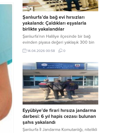
Şanlıurfa’da bağ evi hırsızları
yakalandı: Çaldıkları eşyalarla
birlikte yakalandılar
Şanlıurfa’nın Haliliye ilçesinde bir bağ
evinden piyasa değeri yaklaşık 300 bin
TL olan eşyaları çalan şüpheliler,
14.04.2026 00:58
0
jandarmanın başarılı operasyonuyla
yakalandı. Olayla ilgili gözaltına alınan 3
şüpheliden 2’si tutuklanarak cezaevine
gönderildi. Haber Merkezi – Şanlıurfa İl
Jandarma Komutanlığı, “Faili Meçhul
Hırsızlık Olaylarının Aydınlatılmasına”
yönelik yürüttüğü çalışmalar kapsamında
önemli bir başarıya daha...
Eyyübiye’de firari hırsıza jandarma
darbesi: 6 yıl hapis cezası bulunan
şahıs yakalandı
Şanlıurfa İl Jandarma Komutanlığı, nitelikli