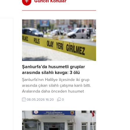
Güncel Konular
Şanlıurfa’da husumetli gruplar
arasında silahlı kavga: 3 ölü
Şanlıurfa’nın Haliliye ilçesinde iki grup
arasında çıkan silahlı çatışma kanlı bitti.
Aralarında daha önceden husumet
olduğu öğrenilen tarafların kavgası
08.05.2026 16:20
0
neticesinde 3 kişi olay yerinde yaşamını
yitirdi. Haber Merkezi – Olay, Haliliye
ilçesine bağlı kırsal Konaç Mahallesi’nde
meydana geldi. Edinilen bilgilere göre,
aralarında husumet bulunan iki grup