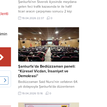
Şanlıurfa’nın Siverek ilçesinde meydana
gelen feci trafik kazasında tır ile hafif
ticari aracın çarpışması sonucu 2 kişi
lenti
yaşamını yitirdi, 1 kişi ise ağır yaralandı.
19.04.2026 22:37
0
Haber Merkezi – Siverek-Adıyaman kara
yolunda seyir halindeki araçların
çarpışması sonucu meydana gelen
çimin
kazada can pazarı yaşandı. Kafa Kafaya
Çarpıştılar Edinilen bilgilere göre,
Hüseyin Çelik (29)...
Şanlıurfa’da Bediüzzaman paneli:
“Küresel Vicdan, İnsaniyet ve
Demokrasi”
Bediüzzaman Said Nursi’nin vefatının 64.
yılı dolayısıyla Şanlıurfa’da düzenlenen
panelde, günümüzün manevi ve
19.04.2026 13:16
0
toplumsal sorunlarına Risale-i Nur
perspektifiyle çözüm arandı. Karaköprü
Necmettin Cevheri Kültür Merkezi’nde