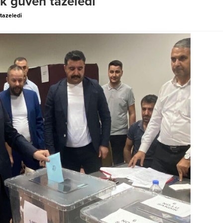
k güven tazeledi
tazeledi