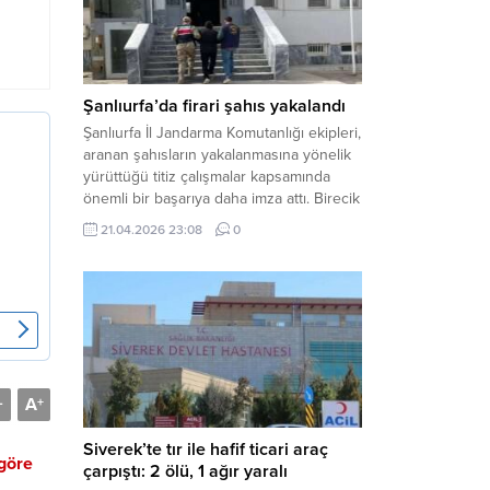
arasında henüz belirlenemeyen bir...
Şanlıurfa’da firari şahıs yakalandı
Şanlıurfa İl Jandarma Komutanlığı ekipleri,
aranan şahısların yakalanmasına yönelik
yürüttüğü titiz çalışmalar kapsamında
önemli bir başarıya daha imza attı. Birecik
ilçesinde düzenlenen operasyonla,
21.04.2026 23:08
0
hakkında kesinleşmiş hapis cezası
bulunan bir firari yakalanarak adalete
teslim edildi. Haber Merkezi – Şanlıurfa
Valiliği İl Basın ve Halkla İlişkiler
Müdürlüğü tarafından yapılan açıklamaya
göre; İl...
A
-
+
Siverek’te tır ile hafif ticari araç
 göre
çarpıştı: 2 ölü, 1 ağır yaralı