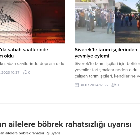
a köyüne çalışmaya giden Urfalı
şçileri, henüz belirlenmeyen bir
n dolayı köylüler ile aralarında
aşandı. Şanlıurfa’dan Muhtarlar
..
’da sabah saatlerinde
Siverek’te tarım işçilerinden
m oldu
yevmiye eylemi
da sabah saatlerinde deprem oldu
Siverek’te tarım işçileri için belirl
yevmiler tartışmalara neden oldu. 
.2023 10:37
0
çalışan tarım işçileri, kendilerine v
yevmiyeleri protesto etmek için y
30.07.2024 17:55
0
kapatarak yevmiyelerin arttırılması
etti. Şanlıurfa’nın Siverek ilçesinde
onlarca tarım işçisi kendilerine ver
yevmiye fiyatlarına tepki gösterme
eylem yaptı. Pikaplarla yolun orta
toplanan işçiler yolları kapatarak, a
 ailelere böbrek rahatsızlığı uyarısı
eşliğinde protestolarına...
n ailelere böbrek rahatsızlığı uyarısı