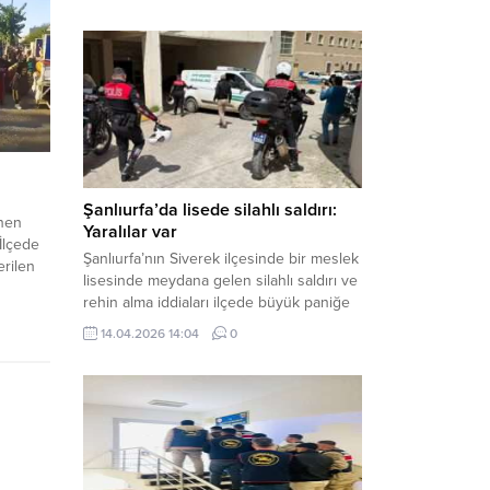
çalışmalar neticesinde binlerce paket
gümrük kaçağı sigara ele geçirdi.
Operasyon kapsamında çok sayıda şahıs
hakkında adli süreç başlatıldı. Haber
Merkezi – Şanlıurfa Valiliği bünyesinde İl
Jandarma Komutanlığı tarafından
gerçekleştirilen “Tütün ve Alkol
Kaçakçılarına Yönelik Çalışmalar” tüm...
Şanlıurfa’da lisede silahlı saldırı:
enen
Yaralılar var
İlçede
Şanlıurfa’nın Siverek ilçesinde bir meslek
erilen
lisesinde meydana gelen silahlı saldırı ve
olu
rehin alma iddiaları ilçede büyük paniğe
nı talep
neden oldu. Olay yerine çok sayıda özel
,
14.04.2026 14:04
0
harekat polisi ve sağlık ekibi sevk
ilen
edilirken, saldırganı etkisiz hale getirme
k için
çalışmaları devam ediyor. Haber Merkezi
sında
– Siverek ilçesi Hasan Çelebi
lkış
Mahallesi’nde bulunan Ahmet Koyuncu
Mesleki...