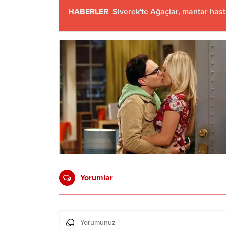
HABERLER
Siverek'te Ağaçlar, mantar hasta
Yorumlar