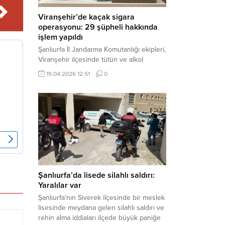
Viranşehir’de kaçak sigara
operasyonu: 29 şüpheli hakkında
işlem yapıldı
Şanlıurfa İl Jandarma Komutanlığı ekipleri,
Viranşehir ilçesinde tütün ve alkol
kaçakçılığına yönelik yürüttüğü kapsamlı
19.04.2026 12:51
0
çalışmalar neticesinde binlerce paket
gümrük kaçağı sigara ele geçirdi.
Operasyon kapsamında çok sayıda şahıs
hakkında adli süreç başlatıldı. Haber
Merkezi – Şanlıurfa Valiliği bünyesinde İl
Jandarma Komutanlığı tarafından
gerçekleştirilen “Tütün ve Alkol
Kaçakçılarına Yönelik Çalışmalar” tüm...
Şanlıurfa’da lisede silahlı saldırı:
Yaralılar var
Şanlıurfa’nın Siverek ilçesinde bir meslek
lisesinde meydana gelen silahlı saldırı ve
rehin alma iddiaları ilçede büyük paniğe