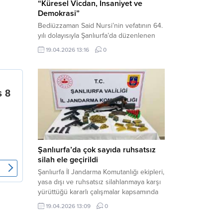
“Küresel Vicdan, İnsaniyet ve
Demokrasi”
Bediüzzaman Said Nursi’nin vefatının 64.
yılı dolayısıyla Şanlıurfa’da düzenlenen
panelde, günümüzün manevi ve
19.04.2026 13:16
0
toplumsal sorunlarına Risale-i Nur
perspektifiyle çözüm arandı. Karaköprü
Necmettin Cevheri Kültür Merkezi’nde
gerçekleştirilen “Küresel Vicdan,
İnsaniyet ve Demokrasi” başlıklı panel,
hürriyet, adalet ve hukuk vurgularıyla
yoğun katılıma sahne oldu. Haber
Merkezi – Bediüzzaman Eğitim Kültür ve
Sanat...
Şanlıurfa’da çok sayıda ruhsatsız
silah ele geçirildi
Şanlıurfa İl Jandarma Komutanlığı ekipleri,
yasa dışı ve ruhsatsız silahlanmaya karşı
yürüttüğü kararlı çalışmalar kapsamında
Bozova ilçesinde bir ikamete operasyon
19.04.2026 13:09
0
düzenledi. Yapılan aramada çok sayıda
uzun namlulu silah, tabanca ve