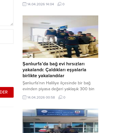
neden oldu. Olay yerine çok sayıda özel
14.04.2026 14:04
0
harekat polisi ve sağlık ekibi sevk
edilirken, saldırganı etkisiz hale getirme
çalışmaları devam ediyor. Haber Merkezi
– Siverek ilçesi Hasan Çelebi
Mahallesi’nde bulunan Ahmet Koyuncu
Mesleki...
Şanlıurfa’da bağ evi hırsızları
yakalandı: Çaldıkları eşyalarla
birlikte yakalandılar
Şanlıurfa’nın Haliliye ilçesinde bir bağ
evinden piyasa değeri yaklaşık 300 bin
TL olan eşyaları çalan şüpheliler,
14.04.2026 00:58
0
jandarmanın başarılı operasyonuyla
yakalandı. Olayla ilgili gözaltına alınan 3
şüpheliden 2’si tutuklanarak cezaevine
gönderildi. Haber Merkezi – Şanlıurfa İl
Jandarma Komutanlığı, “Faili Meçhul
Hırsızlık Olaylarının Aydınlatılmasına”