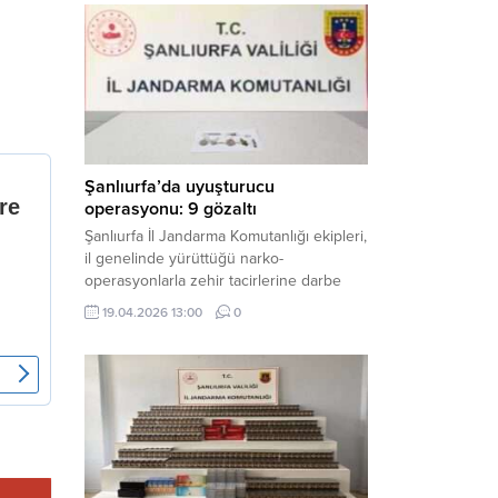
mühimmat ele geçirildi. Haber Merkezi –
Şanlıurfa Valiliği İl Basın ve Halkla İlişkiler
Müdürlüğü tarafından yapılan açıklamaya
göre; 17 Nisan...
Şanlıurfa’da uyuşturucu
operasyonu: 9 gözaltı
Şanlıurfa İl Jandarma Komutanlığı ekipleri,
il genelinde yürüttüğü narko-
operasyonlarla zehir tacirlerine darbe
indirdi. Üç ilçede eş zamanlı
19.04.2026 13:00
0
gerçekleştirilen faaliyetlerde çeşitli
uyuşturucu maddeler ele geçirilirken, 9
şüpheli hakkında adli işlem başlatıldı.
Haber Merkezi – Şanlıurfa Valiliği İl Basın
ve Halkla İlişkiler Müdürlüğü’nden yapılan
açıklamaya göre, İl Jandarma Komutanlığı
tarafından “Narkotik Suçlarla...