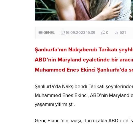
GENEL
16.09.2023 16:39
0
621
Şanlıurfa’nın Nakşıbendı Tarikatı şey
ABD’nin Maryland eyaletinde bir aracı
Muhammed Enes Ekinci Şanlıurfa’da so
Şanlıurfa’da Nakşıbendı Tarikatı şeyhlerind
Muhammed Enes Ekinci, ABD’nin Maryland ey
yaşamını yitirmişti.
Genç Ekinci’nin naaşı, dün uçakla ABD’den İst