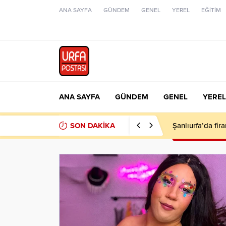
ANA SAYFA
GÜNDEM
GENEL
YEREL
EĞİTİM
ANA SAYFA
GÜNDEM
GENEL
YEREL
SON DAKİKA
Şanlıurfa’da fir