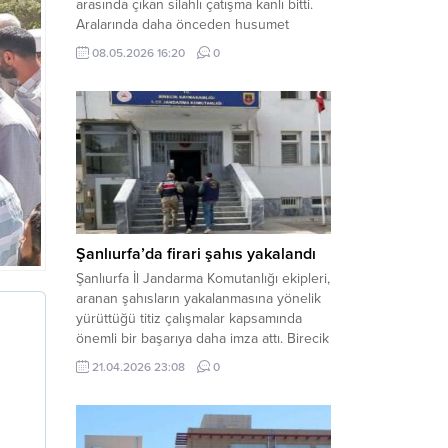
arasında çıkan silahlı çatışma kanlı bitti.
Aralarında daha önceden husumet
olduğu öğrenilen tarafların kavgası
08.05.2026 16:20
0
neticesinde 3 kişi olay yerinde yaşamını
yitirdi. Haber Merkezi – Olay, Haliliye
ilçesine bağlı kırsal Konaç Mahallesi’nde
meydana geldi. Edinilen bilgilere göre,
aralarında husumet bulunan iki grup
arasında henüz belirlenemeyen bir...
Şanlıurfa’da firari şahıs yakalandı
Şanlıurfa İl Jandarma Komutanlığı ekipleri,
aranan şahısların yakalanmasına yönelik
yürüttüğü titiz çalışmalar kapsamında
önemli bir başarıya daha imza attı. Birecik
ilçesinde düzenlenen operasyonla,
21.04.2026 23:08
0
hakkında kesinleşmiş hapis cezası
bulunan bir firari yakalanarak adalete
teslim edildi. Haber Merkezi – Şanlıurfa
Valiliği İl Basın ve Halkla İlişkiler