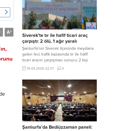
Müdürlüğü tarafından yapılan açıklamaya
göre; İl...
A
-
+
Siverek’te tır ile hafif ticari araç
çarpıştı: 2 ölü, 1 ağır yaralı
ın,
Şanlıurfa’nın Siverek ilçesinde meydana
gelen feci trafik kazasında tır ile hafif
orunu
ticari aracın çarpışması sonucu 2 kişi
yaşamını yitirdi, 1 kişi ise ağır yaralandı.
19.04.2026 22:37
0
Haber Merkezi – Siverek-Adıyaman kara
yolunda seyir halindeki araçların
çarpışması sonucu meydana gelen
kazada can pazarı yaşandı. Kafa Kafaya
rde
Çarpıştılar Edinilen bilgilere göre,
Hüseyin Çelik (29)...
Şanlıurfa’da Bediüzzaman paneli: