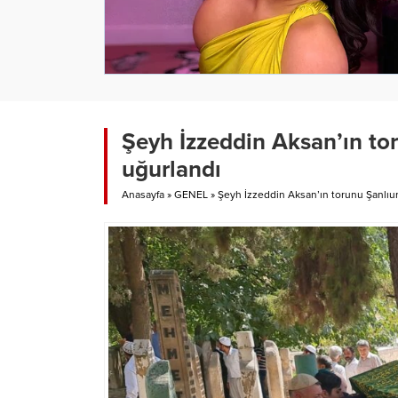
Şeyh İzzeddin Aksan’ın to
uğurlandı
Anasayfa
»
GENEL
»
Şeyh İzzeddin Aksan’ın torunu Şanlıu