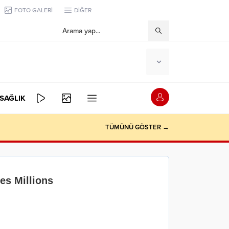
FOTO GALERİ
DİĞER
SAĞLIK
TÜMÜNÜ GÖSTER →