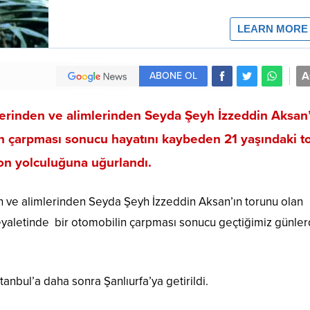
A
ABONE OL
hlerinden ve alimlerinden Seyda Şeyh İzzeddin Aksan’
n çarpması sonucu hayatını kaybeden 21 yaşındaki t
n yolculuğuna uğurlandı.
en ve alimlerinden Seyda Şeyh İzzeddin Aksan’ın torunu olan
aletinde bir otomobilin çarpması sonucu geçtiğimiz günle
anbul’a daha sonra Şanlıurfa’ya getirildi.