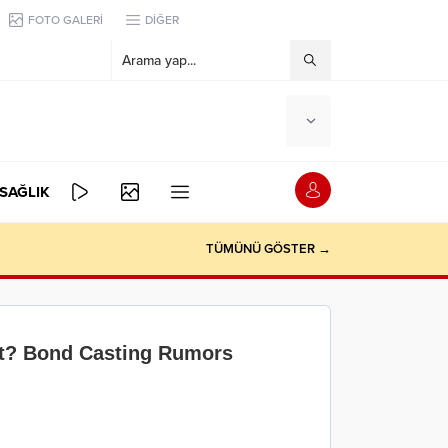
FOTO GALERİ
DİĞER
SAĞLIK
TÜMÜNÜ GÖSTER →