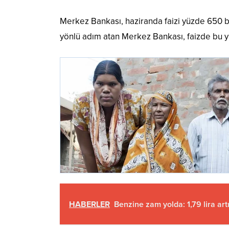
Merkez Bankası, haziranda faizi yüzde 650 ba
yönlü adım atan Merkez Bankası, faizde bu yıl
HABERLER
Benzine zam yolda: 1,79 lira art