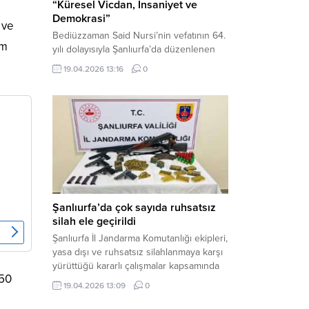
“Küresel Vicdan, İnsaniyet ve
Demokrasi”
 ve
Bediüzzaman Said Nursi’nin vefatının 64.
am
yılı dolayısıyla Şanlıurfa’da düzenlenen
panelde, günümüzün manevi ve
19.04.2026 13:16
0
toplumsal sorunlarına Risale-i Nur
perspektifiyle çözüm arandı. Karaköprü
Necmettin Cevheri Kültür Merkezi’nde
gerçekleştirilen “Küresel Vicdan,
İnsaniyet ve Demokrasi” başlıklı panel,
hürriyet, adalet ve hukuk vurgularıyla
yoğun katılıma sahne oldu. Haber
Merkezi – Bediüzzaman Eğitim Kültür ve
Sanat...
Şanlıurfa’da çok sayıda ruhsatsız
silah ele geçirildi
Şanlıurfa İl Jandarma Komutanlığı ekipleri,
yasa dışı ve ruhsatsız silahlanmaya karşı
yürüttüğü kararlı çalışmalar kapsamında
250
Bozova ilçesinde bir ikamete operasyon
19.04.2026 13:09
0
düzenledi. Yapılan aramada çok sayıda
uzun namlulu silah, tabanca ve