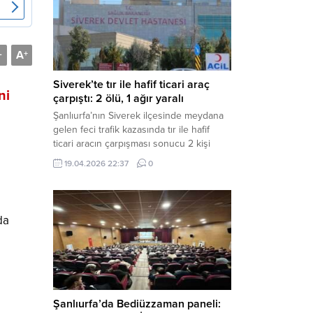
Müdürlüğü tarafından yapılan açıklamaya
göre; İl...
A
-
+
Siverek’te tır ile hafif ticari araç
ni
çarpıştı: 2 ölü, 1 ağır yaralı
Şanlıurfa’nın Siverek ilçesinde meydana
gelen feci trafik kazasında tır ile hafif
ticari aracın çarpışması sonucu 2 kişi
yaşamını yitirdi, 1 kişi ise ağır yaralandı.
19.04.2026 22:37
0
Haber Merkezi – Siverek-Adıyaman kara
yolunda seyir halindeki araçların
çarpışması sonucu meydana gelen
kazada can pazarı yaşandı. Kafa Kafaya
da
Çarpıştılar Edinilen bilgilere göre,
Hüseyin Çelik (29)...
Şanlıurfa’da Bediüzzaman paneli: