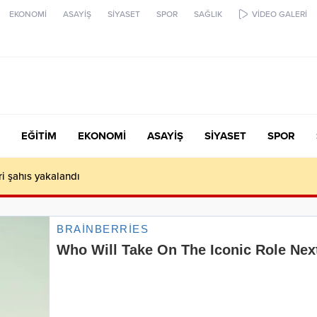
EKONOMİ
ASAYİŞ
SİYASET
SPOR
SAĞLIK
VİDEO GALERİ
EĞİTİM
EKONOMİ
ASAYİŞ
SİYASET
SPOR
ari şahıs yakalandı