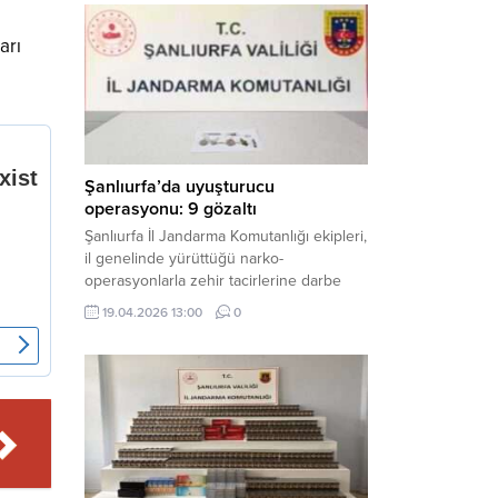
mühimmat ele geçirildi. Haber Merkezi –
Şanlıurfa Valiliği İl Basın ve Halkla İlişkiler
arı
Müdürlüğü tarafından yapılan açıklamaya
göre; 17 Nisan...
Şanlıurfa’da uyuşturucu
operasyonu: 9 gözaltı
Şanlıurfa İl Jandarma Komutanlığı ekipleri,
il genelinde yürüttüğü narko-
operasyonlarla zehir tacirlerine darbe
indirdi. Üç ilçede eş zamanlı
19.04.2026 13:00
0
gerçekleştirilen faaliyetlerde çeşitli
uyuşturucu maddeler ele geçirilirken, 9
şüpheli hakkında adli işlem başlatıldı.
Haber Merkezi – Şanlıurfa Valiliği İl Basın
ve Halkla İlişkiler Müdürlüğü’nden yapılan
açıklamaya göre, İl Jandarma Komutanlığı
tarafından “Narkotik Suçlarla...