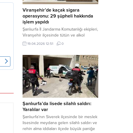
Viranşehir’de kaçak sigara
operasyonu: 29 şüpheli hakkında
işlem yapıldı
Şanlıurfa İl Jandarma Komutanlığı ekipleri,
Viranşehir ilçesinde tütün ve alkol
kaçakçılığına yönelik yürüttüğü kapsamlı
19.04.2026 12:51
0
çalışmalar neticesinde binlerce paket
gümrük kaçağı sigara ele geçirdi.
Operasyon kapsamında çok sayıda şahıs
hakkında adli süreç başlatıldı. Haber
Merkezi – Şanlıurfa Valiliği bünyesinde İl
Jandarma Komutanlığı tarafından
gerçekleştirilen “Tütün ve Alkol
Kaçakçılarına Yönelik Çalışmalar” tüm...
Şanlıurfa’da lisede silahlı saldırı:
Yaralılar var
Şanlıurfa’nın Siverek ilçesinde bir meslek
lisesinde meydana gelen silahlı saldırı ve
rehin alma iddiaları ilçede büyük paniğe