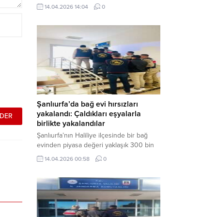
neden oldu. Olay yerine çok sayıda özel
14.04.2026 14:04
0
harekat polisi ve sağlık ekibi sevk
edilirken, saldırganı etkisiz hale getirme
çalışmaları devam ediyor. Haber Merkezi
– Siverek ilçesi Hasan Çelebi
Mahallesi’nde bulunan Ahmet Koyuncu
Mesleki...
Şanlıurfa’da bağ evi hırsızları
yakalandı: Çaldıkları eşyalarla
birlikte yakalandılar
Şanlıurfa’nın Haliliye ilçesinde bir bağ
evinden piyasa değeri yaklaşık 300 bin
TL olan eşyaları çalan şüpheliler,
14.04.2026 00:58
0
jandarmanın başarılı operasyonuyla
yakalandı. Olayla ilgili gözaltına alınan 3
şüpheliden 2’si tutuklanarak cezaevine
gönderildi. Haber Merkezi – Şanlıurfa İl
Jandarma Komutanlığı, “Faili Meçhul
Hırsızlık Olaylarının Aydınlatılmasına”