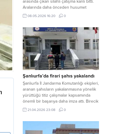
arasında çıkan silahlı çatışma kanlı bitti.
Aralarında daha önceden husumet
olduğu öğrenilen tarafların kavgası
08.05.2026 16:20
0
neticesinde 3 kişi olay yerinde yaşamını
yitirdi. Haber Merkezi – Olay, Haliliye
ilçesine bağlı kırsal Konaç Mahallesi’nde
meydana geldi. Edinilen bilgilere göre,
aralarında husumet bulunan iki grup
arasında henüz belirlenemeyen bir...
Şanlıurfa’da firari şahıs yakalandı
Şanlıurfa İl Jandarma Komutanlığı ekipleri,
aranan şahısların yakalanmasına yönelik
yürüttüğü titiz çalışmalar kapsamında
önemli bir başarıya daha imza attı. Birecik
ilçesinde düzenlenen operasyonla,
21.04.2026 23:08
0
hakkında kesinleşmiş hapis cezası
bulunan bir firari yakalanarak adalete
teslim edildi. Haber Merkezi – Şanlıurfa
Valiliği İl Basın ve Halkla İlişkiler