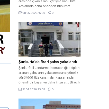
arasında çıkan silahlı çatışma kanlı bitti.
Aralarında daha önceden husumet
olduğu öğrenilen tarafların kavgası
08.05.2026 16:20
0
neticesinde 3 kişi olay yerinde yaşamını
yitirdi. Haber Merkezi – Olay, Haliliye
ilçesine bağlı kırsal Konaç Mahallesi’nde
meydana geldi. Edinilen bilgilere göre,
aralarında husumet bulunan iki grup
arasında henüz belirlenemeyen bir...
Şanlıurfa’da firari şahıs yakalandı
Şanlıurfa İl Jandarma Komutanlığı ekipleri,
aranan şahısların yakalanmasına yönelik
yürüttüğü titiz çalışmalar kapsamında
önemli bir başarıya daha imza attı. Birecik
ilçesinde düzenlenen operasyonla,
21.04.2026 23:08
0
hakkında kesinleşmiş hapis cezası
bulunan bir firari yakalanarak adalete
teslim edildi. Haber Merkezi – Şanlıurfa
Valiliği İl Basın ve Halkla İlişkiler