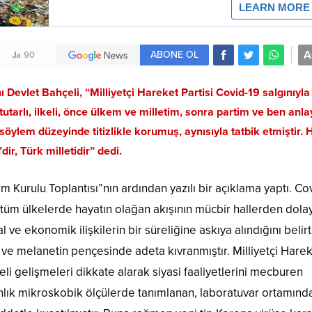
A
ABONE OL
90
 Devlet Bahçeli, “Milliyetçi Hareket Partisi Covid-19 salgınıyla
utarlı, ilkeli, önce ülkem ve milletim, sonra partim ve ben anla
öylem düzeyinde titizlikle korumuş, aynısıyla tatbik etmiştir. 
ir, Türk milletidir” dedi.
urulu Toplantısı”nın ardından yazılı bir açıklama yaptı. Co
 tüm ülkelerde hayatın olağan akışının mücbir hallerden dolay
l ve ekonomik ilişkilerin bir süreliğine askıya alındığını belir
ve melanetin pençesinde adeta kıvranmıştır. Milliyetçi Hare
eli gelişmeleri dikkate alarak siyasi faaliyetlerini mecburen
nlık mikroskobik ölçülerde tanımlanan, laboratuvar ortamınd