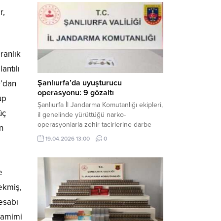
mühimmat ele geçirildi. Haber Merkezi –
r,
Şanlıurfa Valiliği İl Basın ve Halkla İlişkiler
Müdürlüğü tarafından yapılan açıklamaya
göre; 17 Nisan...
ranlık
antılı
Şanlıurfa’da uyuşturucu
9’dan
operasyonu: 9 gözaltı
up
Şanlıurfa İl Jandarma Komutanlığı ekipleri,
üç
il genelinde yürüttüğü narko-
operasyonlarla zehir tacirlerine darbe
n
indirdi. Üç ilçede eş zamanlı
19.04.2026 13:00
0
gerçekleştirilen faaliyetlerde çeşitli
uyuşturucu maddeler ele geçirilirken, 9
şüpheli hakkında adli işlem başlatıldı.
e
Haber Merkezi – Şanlıurfa Valiliği İl Basın
ve Halkla İlişkiler Müdürlüğü’nden yapılan
çekmiş,
açıklamaya göre, İl Jandarma Komutanlığı
hesabı
tarafından “Narkotik Suçlarla...
 samimi