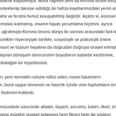
iddetle kuşatılmıştır. Buna rağmen yeni tip Korona virüse karş
teklenip takviye edildiği de hafıza kayıtlarımızdaki yerini al
ha ve feraha henüz kavuşabilmiş değildir. Açıktır ki, küresel
emekle kalmamış, insanın hayatı yorumlama biçimini, ayrıca
 uğratmıştır.Korona öncesi dünya ile sonrası arasındaki fark
elikler hiyerarşiyle birlikte, sosyolojik ve psikolojik önem
iyaset ve toplum hayatına da doğrudan doğruya sirayet etmişti
ılaşılan dönüşüm derecesinin boyutlarını isabetle kestirmek,
balağalı bir teşebbüstür.
an, yeni normalin ruhuna nüfuz eden, insani tutumların
, buna uygun donanım ve hazırlık içinde olan toplumların ö
ifadesini kullandı.
 mücadele sürecinde ahlaklı, duyarlı, sorumlu, tutarlı, ilkeli, 
ışına müzahir siyaset anlayışını hem fikren hem de söylem