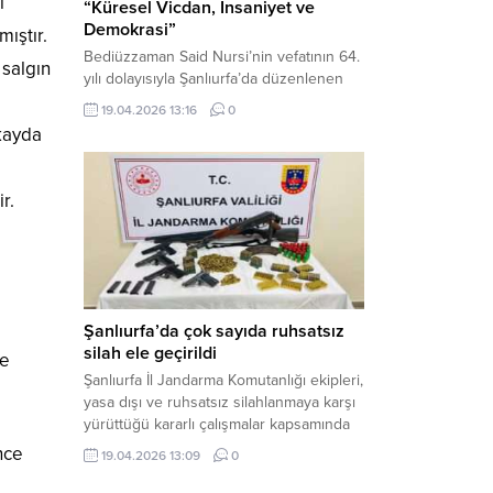
ı
“Küresel Vicdan, İnsaniyet ve
Demokrasi”
mıştır.
Bediüzzaman Said Nursi’nin vefatının 64.
 salgın
yılı dolayısıyla Şanlıurfa’da düzenlenen
panelde, günümüzün manevi ve
19.04.2026 13:16
0
toplumsal sorunlarına Risale-i Nur
 kayda
perspektifiyle çözüm arandı. Karaköprü
Necmettin Cevheri Kültür Merkezi’nde
gerçekleştirilen “Küresel Vicdan,
r.
İnsaniyet ve Demokrasi” başlıklı panel,
hürriyet, adalet ve hukuk vurgularıyla
yoğun katılıma sahne oldu. Haber
Merkezi – Bediüzzaman Eğitim Kültür ve
Sanat...
Şanlıurfa’da çok sayıda ruhsatsız
silah ele geçirildi
ne
Şanlıurfa İl Jandarma Komutanlığı ekipleri,
yasa dışı ve ruhsatsız silahlanmaya karşı
yürüttüğü kararlı çalışmalar kapsamında
Bozova ilçesinde bir ikamete operasyon
önce
19.04.2026 13:09
0
düzenledi. Yapılan aramada çok sayıda
uzun namlulu silah, tabanca ve