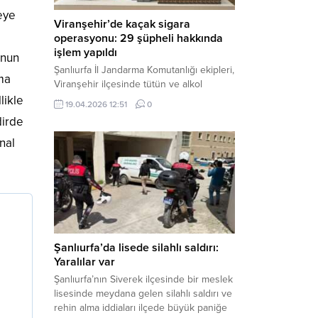
eye
Viranşehir’de kaçak sigara
operasyonu: 29 şüpheli hakkında
işlem yapıldı
onun
Şanlıurfa İl Jandarma Komutanlığı ekipleri,
nma
Viranşehir ilçesinde tütün ve alkol
kaçakçılığına yönelik yürüttüğü kapsamlı
likle
19.04.2026 12:51
0
çalışmalar neticesinde binlerce paket
dirde
gümrük kaçağı sigara ele geçirdi.
Operasyon kapsamında çok sayıda şahıs
nal
hakkında adli süreç başlatıldı. Haber
Merkezi – Şanlıurfa Valiliği bünyesinde İl
Jandarma Komutanlığı tarafından
gerçekleştirilen “Tütün ve Alkol
Kaçakçılarına Yönelik Çalışmalar” tüm...
Şanlıurfa’da lisede silahlı saldırı:
Yaralılar var
Şanlıurfa’nın Siverek ilçesinde bir meslek
lisesinde meydana gelen silahlı saldırı ve
rehin alma iddiaları ilçede büyük paniğe