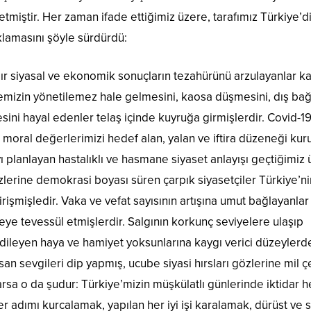
 etmiştir. Her zaman ifade ettiğimiz üzere, tarafımız Türkiye’di
ıklamasını şöyle sürdürdü:
 ağır siyasal ve ekonomik sonuçların tezahürünü arzulayanlar ka
lkemizin yönetilemez hale gelmesini, kaosa düşmesini, dış bağl
ni hayal edenler telaş içinde kuyruğa girmişlerdir. Covid-1
 moral değerlerimizi hedef alan, yalan ve iftira düzeneği kur
 planlayan hastalıklı ve hasmane siyaset anlayışı geçtiğimiz 
zlerine demokrasi boyası süren çarpık siyasetçiler Türkiye’ni
şmişledir. Vaka ve vefat sayısının artışına umut bağlayanlar
ye tevessül etmişlerdir. Salgının korkunç seviyelere ulaşıp
 dileyen haya ve hamiyet yoksunlarına kaygı verici düzeylerd
nsan sevgileri dip yapmış, ucube siyasi hırsları gözlerine mil 
varsa o da şudur: Türkiye’mizin müşkülatlı günlerinde iktidar 
her adımı kurcalamak, yapılan her iyi işi karalamak, dürüst ve