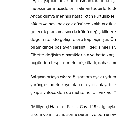
teşhisi yapılan ortak bir düşman tarafından ş
müessir bir mücadelenin alınan tedbirlerle des
Ancak dünya menhus hastalıktan kurtulup fela
hâkim ve havi pek çok düşünce kalıbını etkil
gelecek planlamasını da köklü değişikliklere
değer nitelikte gelişmelere kapı açmıştır. Önc
piramidinde başlayan sarsıntılı değişimler s
Elbette değişim dinamiklerinin ve hatta karş
bugünden tespit etmek müşkülatlı, dahası mü
Salgının ortaya çıkardığı şartlara ayak uydur
yörüngesindeki kaymaları okuyup anlayabilen
çıkıp sivrilecekleri de muhtemel bir vakıadır” 
“Milliyetçi Hareket Partisi Covid-19 salgınıyla
ülkem ve milletim, sonra partim ve ben anlay