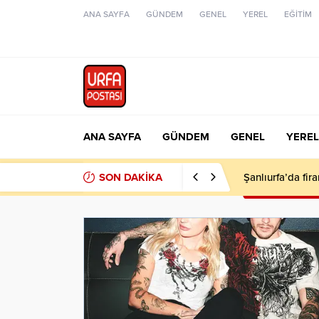
ANA SAYFA
GÜNDEM
GENEL
YEREL
EĞİTİM
ANA SAYFA
GÜNDEM
GENEL
YEREL
SON DAKİKA
Şanlıurfa’da fir