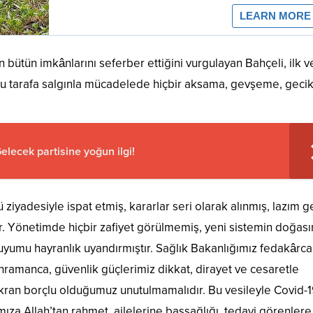
n bütün imkânlarını seferber ettiğini vurgulayan Bahçeli, ilk v
an bu tarafa salgınla mücadelede hiçbir aksama, gevşeme, gec
 Gelecek partisine yoğun ilgi!
yadesiyle ispat etmiş, kararlar seri olarak alınmış, lazım g
. Yönetimde hiçbir zafiyet görülmemiş, yeni sistemin doğası
uyumu hayranlık uyandırmıştır. Sağlık Bakanlığımız fedakârca,
ahramanca, güvenlik güçlerimiz dikkat, dirayet ve cesaretle
ükran borçlu olduğumuz unutulmamalıdır. Bu vesileyle Covid-
ıza Allah’tan rahmet, ailelerine başsağlığı, tedavi görenlere