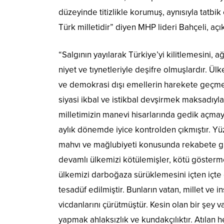
düzeyinde titizlikle korumuş, aynısıyla tatbik
Türk milletidir” diyen MHP lideri Bahçeli, aç
“Salgının yayılarak Türkiye’yi kilitlemesini,
niyet ve tıynetleriyle deşifre olmuşlardır. Ü
ve demokrasi dışı emellerin harekete geçmesi
siyasi ikbal ve istikbal devşirmek maksadıyla
milletimizin manevi hisarlarında gedik açmayı
aylık dönemde iyice kontrolden çıkmıştır. Yü
mahvı ve mağlubiyeti konusunda rekabete giri
devamlı ülkemizi kötülemişler, kötü gösterme
ülkemizi darboğaza sürüklemesini içten içte
tesadüf edilmiştir. Bunların vatan, millet ve i
vicdanlarını çürütmüştür. Kesin olan bir şey 
yapmak ahlaksızlık ve kundakçılıktır. Atılan 