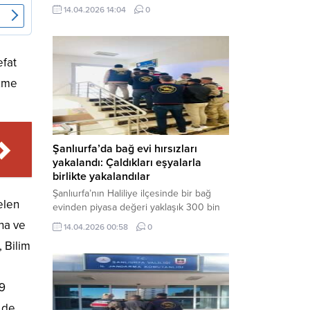
neden oldu. Olay yerine çok sayıda özel
14.04.2026 14:04
0
harekat polisi ve sağlık ekibi sevk
edilirken, saldırganı etkisiz hale getirme
çalışmaları devam ediyor. Haber Merkezi
– Siverek ilçesi Hasan Çelebi
efat
Mahallesi’nde bulunan Ahmet Koyuncu
ikme
Mesleki...
Şanlıurfa’da bağ evi hırsızları
yakalandı: Çaldıkları eşyalarla
birlikte yakalandılar
Şanlıurfa’nın Haliliye ilçesinde bir bağ
elen
evinden piyasa değeri yaklaşık 300 bin
TL olan eşyaları çalan şüpheliler,
na ve
14.04.2026 00:58
0
jandarmanın başarılı operasyonuyla
 Bilim
yakalandı. Olayla ilgili gözaltına alınan 3
şüpheliden 2’si tutuklanarak cezaevine
gönderildi. Haber Merkezi – Şanlıurfa İl
19
Jandarma Komutanlığı, “Faili Meçhul
Hırsızlık Olaylarının Aydınlatılmasına”
 de