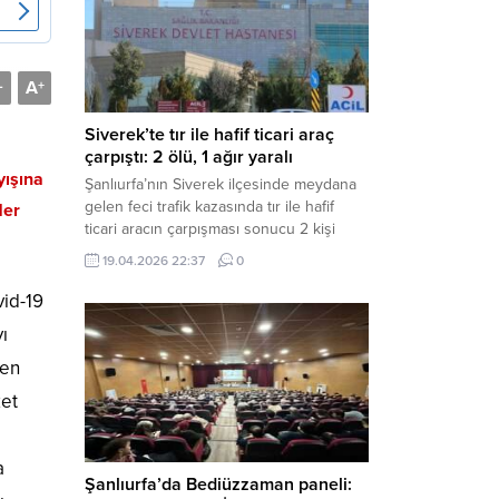
Müdürlüğü tarafından yapılan açıklamaya
göre; İl...
A
-
+
Siverek’te tır ile hafif ticari araç
çarpıştı: 2 ölü, 1 ağır yaralı
yışına
Şanlıurfa’nın Siverek ilçesinde meydana
gelen feci trafik kazasında tır ile hafif
Her
ticari aracın çarpışması sonucu 2 kişi
yaşamını yitirdi, 1 kişi ise ağır yaralandı.
19.04.2026 22:37
0
Haber Merkezi – Siverek-Adıyaman kara
yolunda seyir halindeki araçların
vid-19
çarpışması sonucu meydana gelen
ı
kazada can pazarı yaşandı. Kafa Kafaya
Çarpıştılar Edinilen bilgilere göre,
ten
Hüseyin Çelik (29)...
ket
a
Şanlıurfa’da Bediüzzaman paneli: