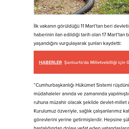
İlk vakanın görüldüğü 11 Mart’tan beri devleti
haberinin ilan edildiği tarih olan 17 Mart’t
yaşandığını vurgulayarak şunları kaydetti:
HABERLER
Şanlıurfa'da Milletvekilliği için
“Cumhurbaşkanlığı Hükümet Sistemi rüşdünü zi
müdahaleler anında ve zamanında yapılmıştır
ruhuna müzahir olacak şekilde devlet-millet 
Kurulumuz özveriyle, sağlık çalışanlarımız k
görevlerini yerine getirmişlerdir. Hepsine ş
hastalığından dolayı vefat eden vatandaşlarım