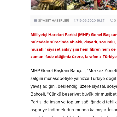
SİYASET HABERLERİ
19.06.2020 16:37
0
Milliyetçi Hareket Partisi (MHP) Genel Başkanı
mücadele sürecinde ahlaklı, duyarlı, sorumlu, t
müzahir siyaset anlayışını hem fikren hem de s
zaman ifade ettiğimiz üzere, tarafımız Türkiye’d
MHP Genel Başkanı Bahçeli, “Merkez Yönetim K
salgını münasebetiyle yalnızca Türkiye değil
yavaşladığını, beklendiği üzere siyasal, sosya
Bahçeli, “Çünkü beşeriyet büyük bir musibet 
Partisi de insan ve toplum sağlığındaki tehlik
asgariye indirmek durumunda kalmıştır. İnsa