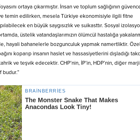
oyasını ortaya çıkarmıştır. İnsan ve toplum sağlığının güvenc
ve temin edilirken, mesela Türkiye ekonomisiyle ilgili fitne
pılabilecek en büyük saygısızlık ve suikasttır. Sosyal izolasy
ortamda, üstelik vatandaşlarımızın ölümcül hastalığa yakala
e, hayali bahanelerle bozgunculuk yapmak namertliktir. Özel
 bağını koparıp insanın haslet ve hassasiyetlerini dışladığı tak
hrik ve teşvik edecektir. CHP’nin, İP’in, HDP’nin, diğer marji
f budur.”