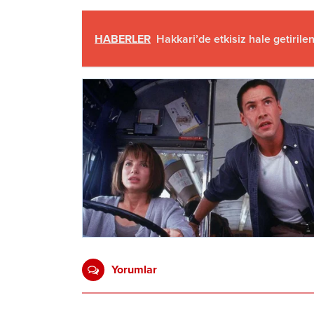
HABERLER
Hakkari’de etkisiz hale getirilen 
Yorumlar