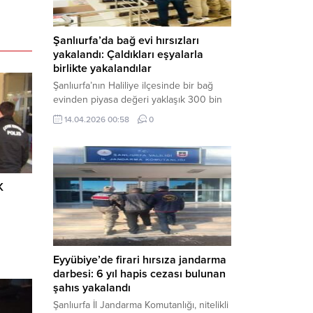
Şanlıurfa’da bağ evi hırsızları
yakalandı: Çaldıkları eşyalarla
birlikte yakalandılar
Şanlıurfa’nın Haliliye ilçesinde bir bağ
evinden piyasa değeri yaklaşık 300 bin
TL olan eşyaları çalan şüpheliler,
14.04.2026 00:58
0
jandarmanın başarılı operasyonuyla
yakalandı. Olayla ilgili gözaltına alınan 3
şüpheliden 2’si tutuklanarak cezaevine
gönderildi. Haber Merkezi – Şanlıurfa İl
Jandarma Komutanlığı, “Faili Meçhul
K
Hırsızlık Olaylarının Aydınlatılmasına”
yönelik yürüttüğü çalışmalar kapsamında
önemli bir başarıya daha...
Eyyübiye’de firari hırsıza jandarma
darbesi: 6 yıl hapis cezası bulunan
şahıs yakalandı
Şanlıurfa İl Jandarma Komutanlığı, nitelikli