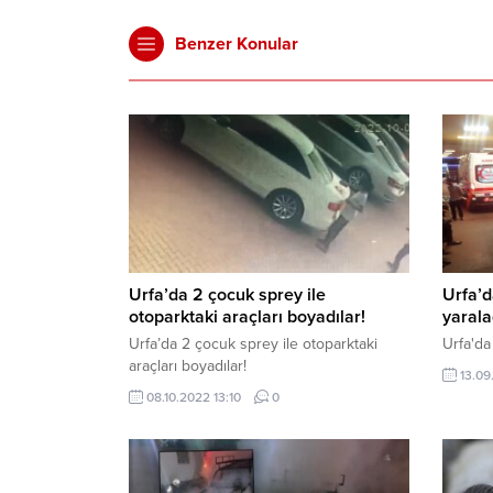
Benzer Konular
Urfa’da 2 çocuk sprey ile
Urfa’d
otoparktaki araçları boyadılar!
yarala
Urfa’da 2 çocuk sprey ile otoparktaki
Urfa'da 
araçları boyadılar!
13.09
08.10.2022 13:10
0