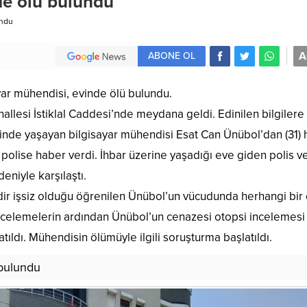
de ölü bulundu
undu
A
ABONE OL
yar mühendisi, evinde ölü bulundu.
hallesi İstiklal Caddesi’nde meydana geldi. Edinilen bilgilere
inde yaşayan bilgisayar mühendisi Esat Can Ünübol’dan (31)
olise haber verdi. İhbar üzerine yaşadığı eve giden polis v
eniyle karşılaştı.
dir işsiz olduğu öğrenilen Ünübol’un vücudunda herhangi bir
 incelemelerin ardından Ünübol’un cenazesi otopsi incelemesi 
atıldı. Mühendisin ölümüyle ilgili soruşturma başlatıldı.
 bulundu