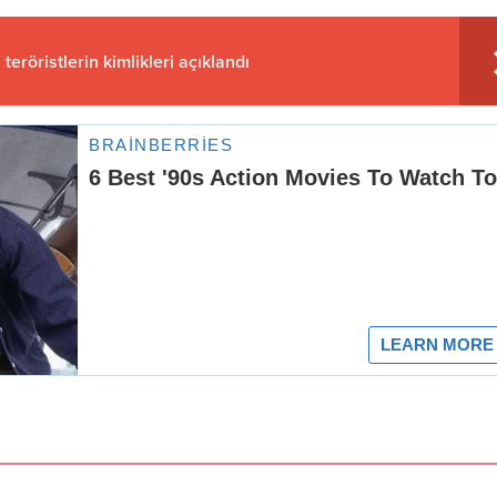
teröristlerin kimlikleri açıklandı