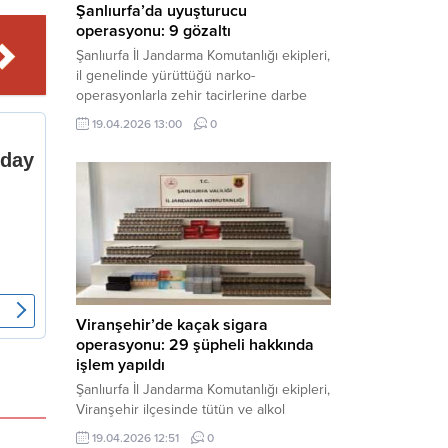
Şanlıurfa’da uyuşturucu
operasyonu: 9 gözaltı
Şanlıurfa İl Jandarma Komutanlığı ekipleri,
il genelinde yürüttüğü narko-
operasyonlarla zehir tacirlerine darbe
indirdi. Üç ilçede eş zamanlı
19.04.2026 13:00
0
gerçekleştirilen faaliyetlerde çeşitli
uyuşturucu maddeler ele geçirilirken, 9
şüpheli hakkında adli işlem başlatıldı.
Haber Merkezi – Şanlıurfa Valiliği İl Basın
ve Halkla İlişkiler Müdürlüğü’nden yapılan
açıklamaya göre, İl Jandarma Komutanlığı
tarafından “Narkotik Suçlarla...
Viranşehir’de kaçak sigara
operasyonu: 29 şüpheli hakkında
işlem yapıldı
Şanlıurfa İl Jandarma Komutanlığı ekipleri,
Viranşehir ilçesinde tütün ve alkol
kaçakçılığına yönelik yürüttüğü kapsamlı
19.04.2026 12:51
0