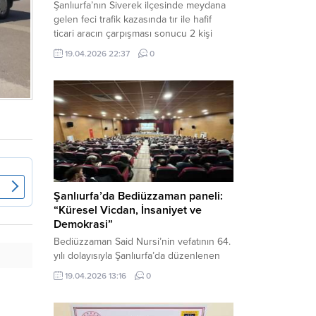
Şanlıurfa’nın Siverek ilçesinde meydana
gelen feci trafik kazasında tır ile hafif
ticari aracın çarpışması sonucu 2 kişi
yaşamını yitirdi, 1 kişi ise ağır yaralandı.
19.04.2026 22:37
0
Haber Merkezi – Siverek-Adıyaman kara
yolunda seyir halindeki araçların
çarpışması sonucu meydana gelen
kazada can pazarı yaşandı. Kafa Kafaya
Çarpıştılar Edinilen bilgilere göre,
Hüseyin Çelik (29)...
Şanlıurfa’da Bediüzzaman paneli:
“Küresel Vicdan, İnsaniyet ve
Demokrasi”
Bediüzzaman Said Nursi’nin vefatının 64.
yılı dolayısıyla Şanlıurfa’da düzenlenen
panelde, günümüzün manevi ve
19.04.2026 13:16
0
toplumsal sorunlarına Risale-i Nur
perspektifiyle çözüm arandı. Karaköprü
Necmettin Cevheri Kültür Merkezi’nde