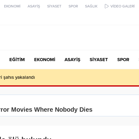
EKONOMİ
ASAYİŞ
SİYASET
SPOR
SAĞLIK
VİDEO GALERİ
EĞİTİM
EKONOMİ
ASAYİŞ
SİYASET
SPOR
ari şahıs yakalandı