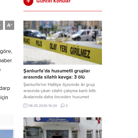
Güncel Konular
A
-
+
 göre,
 haber
e
Şanlıurfa’da husumetli gruplar
arasında silahlı kavga: 3 ölü
Şanlıurfa’nın Haliliye ilçesinde iki grup
 darp
arasında çıkan silahlı çatışma kanlı bitti.
için
Aralarında daha önceden husumet
olduğu öğrenilen tarafların kavgası
08.05.2026 16:20
0
neticesinde 3 kişi olay yerinde yaşamını
yitirdi. Haber Merkezi – Olay, Haliliye
ilçesine bağlı kırsal Konaç Mahallesi’nde
meydana geldi. Edinilen bilgilere göre,
aralarında husumet bulunan iki grup