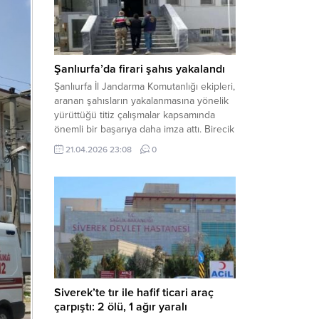
arasında henüz belirlenemeyen bir...
Şanlıurfa’da firari şahıs yakalandı
Şanlıurfa İl Jandarma Komutanlığı ekipleri,
aranan şahısların yakalanmasına yönelik
yürüttüğü titiz çalışmalar kapsamında
önemli bir başarıya daha imza attı. Birecik
ilçesinde düzenlenen operasyonla,
21.04.2026 23:08
0
hakkında kesinleşmiş hapis cezası
bulunan bir firari yakalanarak adalete
teslim edildi. Haber Merkezi – Şanlıurfa
Valiliği İl Basın ve Halkla İlişkiler
Müdürlüğü tarafından yapılan açıklamaya
göre; İl...
Siverek’te tır ile hafif ticari araç
çarpıştı: 2 ölü, 1 ağır yaralı