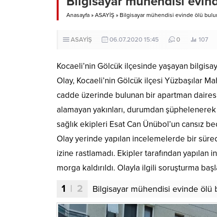
Bilgisayar mühendisi evin
Anasayfa
»
ASAYİŞ
»
Bilgisayar mühendisi evinde ölü bul
ASAYİŞ
06.07.2020 15:45
0
107
Kocaeli’nin Gölcük ilçesinde yaşayan bilgisa
Olay, Kocaeli’nin Gölcük ilçesi Yüzbaşılar Ma
cadde üzerinde bulunan bir apartman daires
alamayan yakınları, durumdan şüphelenerek p
sağlık ekipleri Esat Can Ünübol’un cansız bed
Olay yerinde yapılan incelemelerde bir süre
izine rastlamadı. Ekipler tarafından yapılan
morga kaldırıldı. Olayla ilgili soruşturma başl
1
| 2
Bilgisayar mühendisi evinde ölü