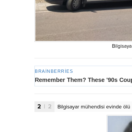
Bilgisay
2
| 2
Bilgisayar mühendisi evinde ölü