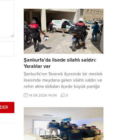
çalışmalar neticesinde binlerce paket
gümrük kaçağı sigara ele geçirdi.
Operasyon kapsamında çok sayıda şahıs
hakkında adli süreç başlatıldı. Haber
Merkezi – Şanlıurfa Valiliği bünyesinde İl
Jandarma Komutanlığı tarafından
gerçekleştirilen “Tütün ve Alkol
Kaçakçılarına Yönelik Çalışmalar” tüm...
Şanlıurfa’da lisede silahlı saldırı:
Yaralılar var
Şanlıurfa’nın Siverek ilçesinde bir meslek
lisesinde meydana gelen silahlı saldırı ve
rehin alma iddiaları ilçede büyük paniğe
neden oldu. Olay yerine çok sayıda özel
14.04.2026 14:04
0
harekat polisi ve sağlık ekibi sevk
edilirken, saldırganı etkisiz hale getirme
çalışmaları devam ediyor. Haber Merkezi
– Siverek ilçesi Hasan Çelebi
Mahallesi’nde bulunan Ahmet Koyuncu
Mesleki...