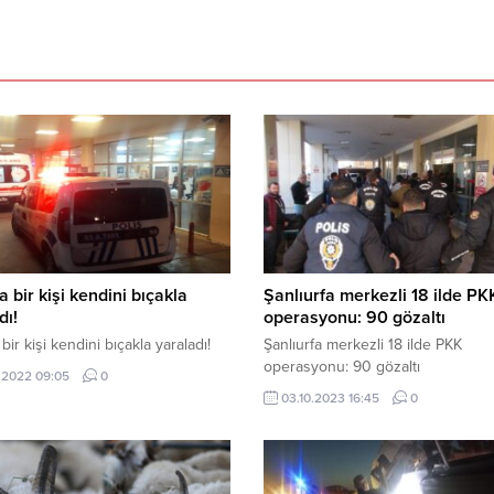
a bir kişi kendini bıçakla
Şanlıurfa merkezli 18 ilde PK
dı!
operasyonu: 90 gözaltı
bir kişi kendini bıçakla yaraladı!
Şanlıurfa merkezli 18 ilde PKK
operasyonu: 90 gözaltı
.2022 09:05
0
03.10.2023 16:45
0