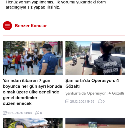
Henüz yorum yapılmamış. İlk yorumu yukarıdaki form
aracılığıyla siz yapabilirsiniz.
Benzer Konular
Yarından itibaren 7 gün
Şanlıurfa’da Operasyon: 4
boyunca her gün ayrı konuda
Gözaltı
olmak üzere ülke genelinde
Şanlıurfa'da Operasyon: 4 Gözaltı
genel denetimler
28.12.2021 19:53
0
düzenlenecek
İÇİŞLERİ BAKANLIĞI, 81 İL
18.10.2020 14:04
0
VALİLİĞİNE “KORONA VİRÜS
SALGINI” KONULU EK GENELGE
GÖNDERDİ. GENELGEYE GÖRE