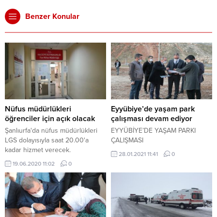
Benzer Konular
Nüfus müdürlükleri
Eyyübiye’de yaşam park
öğrenciler için açık olacak
çalışması devam ediyor
Şanlıurfa'da nüfus müdürlükleri
EYYÜBİYE’DE YAŞAM PARKI
LGS dolayısıyla saat 20.00'a
ÇALIŞMASI
kadar hizmet verecek.
28.01.2021 11:41
0
19.06.2020 11:02
0