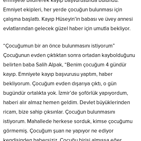
emniyete bildirerek kayıp başvurusunda bulundu.
Emniyet ekipleri, her yerde çocuğun bulunması için
çalışma başlattı. Kayıp Hüseyin’in babası ve üvey annesi
evlatlarından gelecek güzel haber için umutla bekliyor.
“Çocuğumun bir an önce bulunmasını istiyorum”
Çocuğunun evden çıktıktan sonra ortadan kaybolduğunu
belirten baba Salih Alpak, “Benim çocuğum 4 gündür
kayıp. Emniyete kayıp başvurusu yaptım, haber
bekliyorum. Çocuğum evden dışarıya çıktı, o gün
bugündür ortalıkta yok. İzmir’de şoförlük yapıyordum,
haberi alır almaz hemen geldim. Devlet büyüklerinden
ricam, bize sahip çıksınlar. Çocuğun bulunmasını
istiyorum. Mahallede herkese sorduk, kimse çocuğumu
görmemiş. Çocuğum şuan ne yapıyor ne ediyor
kendisinden habersiziz. Çocuğu birisi almışsa eğer