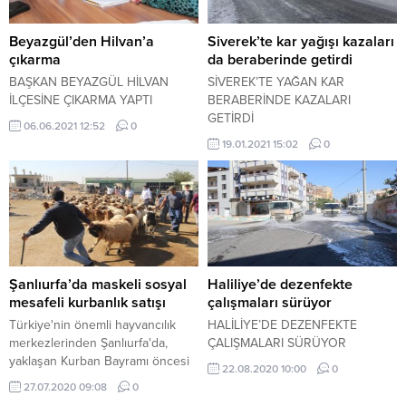
Beyazgül’den Hilvan’a
Siverek’te kar yağışı kazaları
çıkarma
da beraberinde getirdi
BAŞKAN BEYAZGÜL HİLVAN
SİVEREK’TE YAĞAN KAR
İLÇESİNE ÇIKARMA YAPTI
BERABERİNDE KAZALARI
GETİRDİ
06.06.2021 12:52
0
19.01.2021 15:02
0
Şanlıurfa’da maskeli sosyal
Haliliye’de dezenfekte
mesafeli kurbanlık satışı
çalışmaları sürüyor
Türkiye'nin önemli hayvancılık
HALİLİYE’DE DEZENFEKTE
merkezlerinden Şanlıurfa'da,
ÇALIŞMALARI SÜRÜYOR
yaklaşan Kurban Bayramı öncesi
22.08.2020 10:00
0
besiciler, pazarda maske ve
27.07.2020 09:08
0
sosyal mesafe kuralları