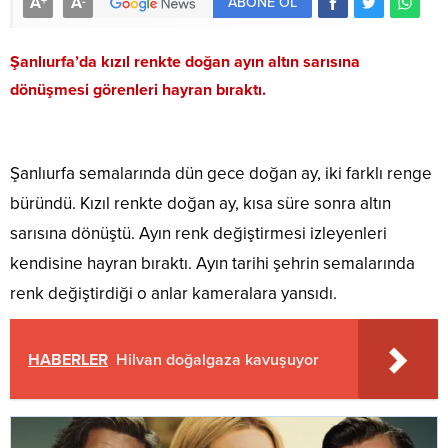
A
A
+
-
ABONE OL
Şanlıurfa’da kızıl renkte doğan ayın altın sarısına
dönüşmesi görenleri hayran bıraktı.
Şanlıurfa semalarında dün gece doğan ay, iki farklı renge
büründü. Kızıl renkte doğan ay, kısa süre sonra altın
sarısına dönüştü. Ayın renk değiştirmesi izleyenleri
kendisine hayran bıraktı. Ayın tarihi şehrin semalarında
renk değiştirdiği o anlar kameralara yansıdı.
HABERLER
Hilvan doğalgaza kavuşuyor