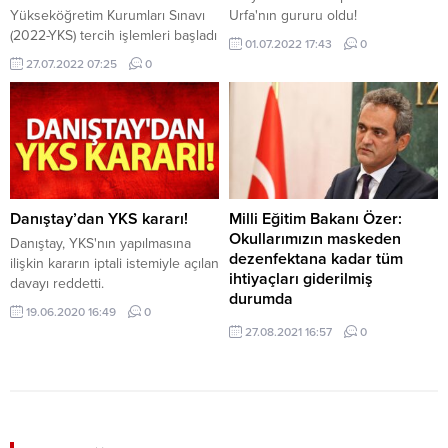
Yükseköğretim Kurumları Sınavı
Urfa'nın gururu oldu!
(2022-YKS) tercih işlemleri başladı
01.07.2022 17:43
0
27.07.2022 07:25
0
Danıştay’dan YKS kararı!
Milli Eğitim Bakanı Özer:
Okullarımızın maskeden
Danıştay, YKS'nın yapılmasına
dezenfektana kadar tüm
ilişkin kararın iptali istemiyle açılan
ihtiyaçları giderilmiş
davayı reddetti.
durumda
19.06.2020 16:49
0
İzmir Valisi Yavuz Selim Köşger’i
27.08.2021 16:57
0
ziyaret eden Milli Eğitim Bakanı
Mahmut Özer, Valilik Şeref
Defteri’ni imzaladıktan sonra
açıklamalarda bulundu. Tüm
kademe ve sınıf seviyelerinde 6
Eylül’de eğitimi yüz yüze