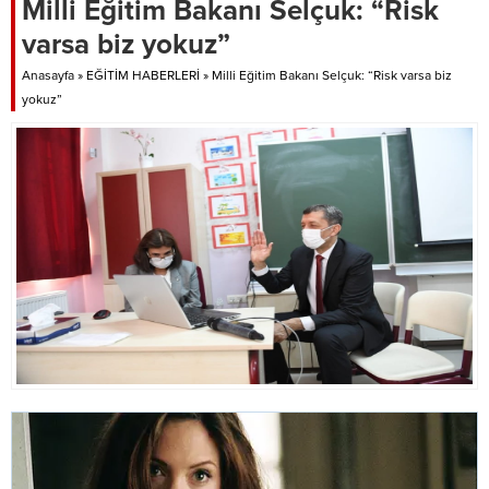
Milli Eğitim Bakanı Selçuk: “Risk
başlatmak için 81 ilde ve ilçelerde
varsa biz yokuz”
çok yoğun bir çaba içinde
olduklarını belirten Özer, “Bu an
Anasayfa
»
EĞİTİM HABERLERİ
»
Milli Eğitim Bakanı Selçuk: “Risk varsa biz
itibarıyla Türkiye’nin tüm
yokuz”
bölgelerinde bulunan...