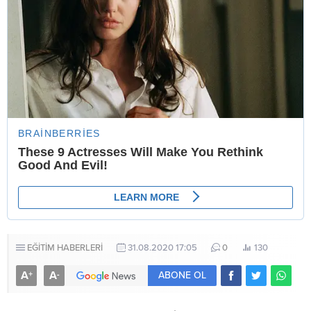
EĞİTİM HABERLERİ
31.08.2020 17:05
0
130
A
A
+
-
ABONE OL