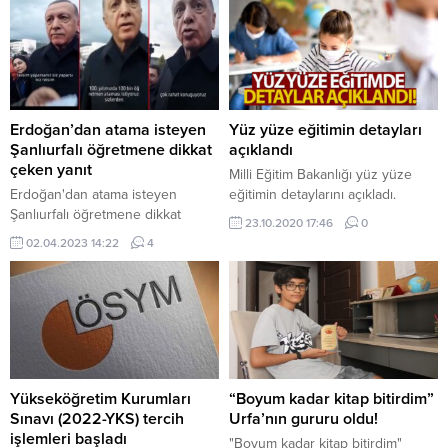
Erdoğan’dan atama isteyen
Yüz yüze eğitimin detayları
Şanlıurfalı öğretmene dikkat
açıklandı
çeken yanıt
Milli Eğitim Bakanlığı yüz yüze
Erdoğan'dan atama isteyen
eğitimin detaylarını açıkladı.
Şanlıurfalı öğretmene dikkat
23.10.2020 17:46
0
çeken yanıt
02.04.2023 14:22
4
Yükseköğretim Kurumları
“Boyum kadar kitap bitirdim”
Sınavı (2022-YKS) tercih
Urfa’nın gururu oldu!
işlemleri başladı
"Boyum kadar kitap bitirdim"