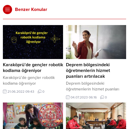
Benzer Konular
Karaköprü’de gençler robotik
Deprem bölgesindeki
kodlama öğreniyor
öğretmenlerin hizmet
puanları artırılacak
Karaköprü’de gençler robotik
kodlama öğreniyor
Deprem bölgesindeki
öğretmenlerin hizmet puanları
21.06.2022 09:43
0
artırılacak
04.07.2023 06:16
0