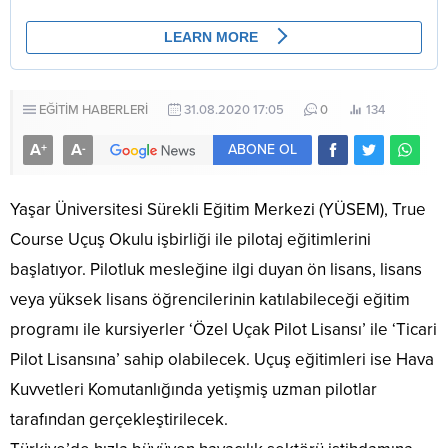
EĞİTİM HABERLERİ
31.08.2020 17:05
0
134
A
A
+
-
ABONE OL
Yaşar Üniversitesi Sürekli Eğitim Merkezi (YÜSEM), True
Course Uçuş Okulu işbirliği ile pilotaj eğitimlerini
başlatıyor. Pilotluk mesleğine ilgi duyan ön lisans, lisans
veya yüksek lisans öğrencilerinin katılabileceği eğitim
programı ile kursiyerler ‘Özel Uçak Pilot Lisansı’ ile ‘Ticari
Pilot Lisansına’ sahip olabilecek. Uçuş eğitimleri ise Hava
Kuvvetleri Komutanlığında yetişmiş uzman pilotlar
tarafından gerçekleştirilecek.