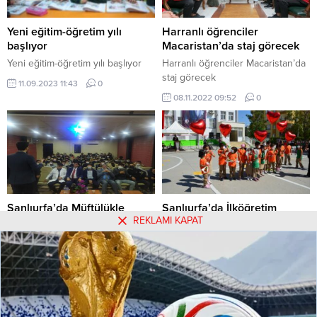
Yeni eğitim-öğretim yılı
Harranlı öğrenciler
başlıyor
Macaristan’da staj görecek
Yeni eğitim-öğretim yılı başlıyor
Harranlı öğrenciler Macaristan’da
staj görecek
11.09.2023 11:43
0
08.11.2022 09:52
0
Şanlıurfa’da Müftülükle
Şanlıurfa’da İlköğretim
REKLAMI KAPAT
Yeşilay’dan dikkat çeken
Haftası kutlandı
seminer
Şanlıurfa’da 2021-2022 eğitim ve
Şanlıurfa'da Müftülükle
öğretim yılı İlköğretim Haftası
Yeşilay’dan dikkat çeken seminer
etkinliği yapıldı. Kutlamalar
kapsamında Şanlıurfa İl Milli Eğitim
30.11.2021 09:34
0
13.09.2021 15:31
0
Müdürü Fevzi Kurt,
beraberindekilerle Yeni Asri