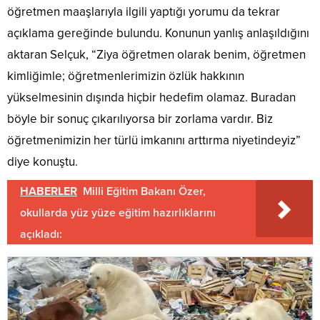
öğretmen maaşlarıyla ilgili yaptığı yorumu da tekrar
açıklama gereğinde bulundu. Konunun yanlış anlaşıldığını
aktaran Selçuk, “Ziya öğretmen olarak benim, öğretmen
kimliğimle; öğretmenlerimizin özlük hakkının
yükselmesinin dışında hiçbir hedefim olamaz. Buradan
böyle bir sonuç çıkarılıyorsa bir zorlama vardır. Biz
öğretmenimizin her türlü imkanını arttırma niyetindeyiz”
diye konuştu.
HABERLER
Milli Eğitim Bakanı Özer,
okullarda yüz yüze eğitim hazırlıklarını
açıkladı: