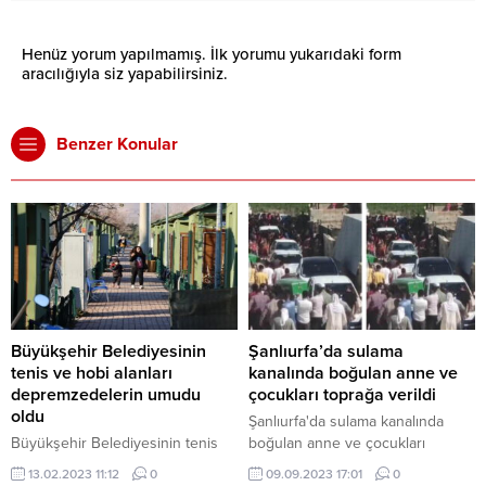
Henüz yorum yapılmamış. İlk yorumu yukarıdaki form
aracılığıyla siz yapabilirsiniz.
Benzer Konular
Büyükşehir Belediyesinin
Şanlıurfa’da sulama
tenis ve hobi alanları
kanalında boğulan anne ve
depremzedelerin umudu
çocukları toprağa verildi
oldu
Şanlıurfa'da sulama kanalında
Büyükşehir Belediyesinin tenis
boğulan anne ve çocukları
ve hobi alanları depremzedelerin
toprağa verildi
13.02.2023 11:12
0
09.09.2023 17:01
0