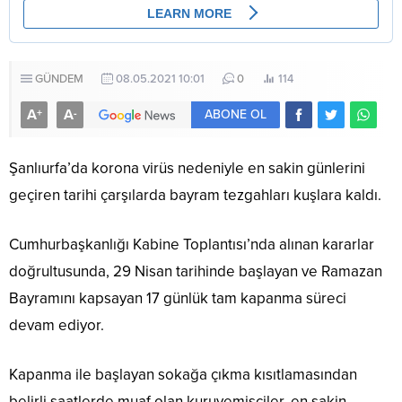
GÜNDEM
08.05.2021 10:01
0
114
A
A
+
-
ABONE OL
Şanlıurfa’da korona virüs nedeniyle en sakin günlerini
geçiren tarihi çarşılarda bayram tezgahları kuşlara kaldı.
Cumhurbaşkanlığı Kabine Toplantısı’nda alınan kararlar
doğrultusunda, 29 Nisan tarihinde başlayan ve Ramazan
Bayramını kapsayan 17 günlük tam kapanma süreci
devam ediyor.
Kapanma ile başlayan sokağa çıkma kısıtlamasından
belirli saatlerde muaf olan kuruyemişçiler, en sakin