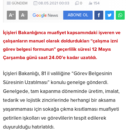
GÜNDEM
08.05.2021 00:03
0
154
A
A
+
-
ABONE OL
İçişleri Bakanlığınca muafiyet kapsamındaki işveren ve
çalışanların manuel olarak doldurdukları “çalışma izni
görev belgesi formunun” geçerlilik süresi 12 Mayıs
Çarşamba günü saat 24.00’e kadar uzatıldı.
İçişleri Bakanlığı, 81 il valiliğine “Görev Belgesinin
Süresinin Uzatılması” konulu genelge gönderdi.
Genelgede, tam kapanma döneminde üretim, imalat,
tedarik ve lojistik zincirlerinde herhangi bir aksama
yaşanmaması için sokağa çıkma kısıtlaması muafiyeti
getirilen işkolları ve görevlilerin tespit edilerek
duyurulduğu hatırlatıldı.