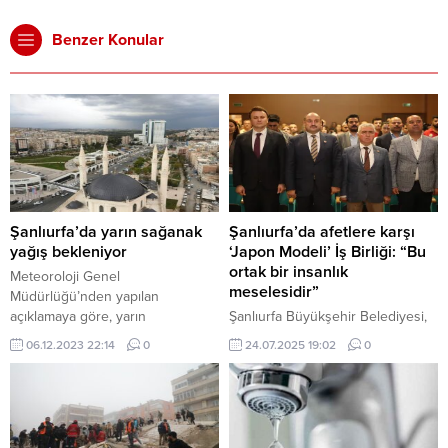
Benzer Konular
Şanlıurfa’da yarın sağanak
Şanlıurfa’da afetlere karşı
yağış bekleniyor
‘Japon Modeli’ İş Birliği: “Bu
ortak bir insanlık
Meteoroloji Genel
meselesidir”
Müdürlüğü’nden yapılan
açıklamaya göre, yarın
Şanlıurfa Büyükşehir Belediyesi,
Şanlıurfa’da sağanak yağış
Japonya Uluslararası İşbirliği
06.12.2023 22:14
0
24.07.2025 19:02
0
bekleniyor. Yağışların öğle
Ajansı (JICA) ile ortaklaşa
saatlerinden itibaren başlayacağı
düzenlediği “Afetlere Dayanıklı
ve akşam saatlerine kadar etkili
Şehirler ve Olası Afetlere Hazırlık”
olacağı tahmin ediliyor. Yağışların
semineriyle, kentin afetlere karşı
yer yer kuvvetli olması ve sel, su
direncini artırmak için önemli bir