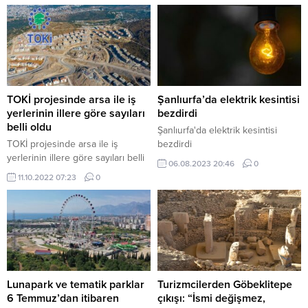
umudu oldu
TOKİ projesinde arsa ile iş
Şanlıurfa’da elektrik kesintisi
yerlerinin illere göre sayıları
bezdirdi
belli oldu
Şanlıurfa'da elektrik kesintisi
TOKİ projesinde arsa ile iş
bezdirdi
yerlerinin illere göre sayıları belli
06.08.2023 20:46
0
oldu
11.10.2022 07:23
0
Lunapark ve tematik parklar
Turizmcilerden Göbeklitepe
6 Temmuz’dan itibaren
çıkışı: “İsmi değişmez,