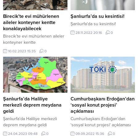
baskını, ulaşımda aksamalar gibi
adım attı. Yoğun katılımla
olumsuzluklara neden olabileceği
gerçekleşen etkinlikte konuşan
bildirildi. Şanlıurfalılar, yarınki
Büyükşehir Belediye Başkanı
Birecik’te evi mühürlenen
Şanlıurfa’da su kesintisi!
yağışlara karşı hazırlıklı olmaları
Mehmet Kasım Gülpınar, “Afetlerle
aileler konteyner kentte
Şanlıurfa'da su kesintisi!
konusunda uyarılıyor.
mücadele ortak bir insanlık
konaklayabilecek
28.11.2022 20:16
0
Vatandaşların, mümkün...
meselesidir” mesajı vererek,
Birecik’te evi mühürlenen aileler
göreve gelir...
konteyner kentte
konaklayabilecek
10.02.2023 15:35
0
Şanlıurfa’da Haliliye
Cumhurbaşkanı Erdoğan’dan
merkezli deprem meydana
‘sosyal konut projesi’
geldi
açıklaması
Şanlıurfa'da Haliliye merkezli
Cumhurbaşkanı Erdoğan'dan
deprem meydana geldi
'sosyal konut projesi' açıklaması
24.04.2023 09:48
0
09.09.2022 15:36
0