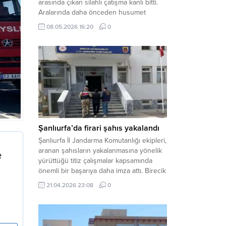
arasında çıkan silahlı çatışma kanlı bitti.
Aralarında daha önceden husumet
olduğu öğrenilen tarafların kavgası
08.05.2026 16:20
0
neticesinde 3 kişi olay yerinde yaşamını
yitirdi. Haber Merkezi – Olay, Haliliye
ilçesine bağlı kırsal Konaç Mahallesi’nde
meydana geldi. Edinilen bilgilere göre,
aralarında husumet bulunan iki grup
arasında henüz belirlenemeyen bir...
Şanlıurfa’da firari şahıs yakalandı
Şanlıurfa İl Jandarma Komutanlığı ekipleri,
aranan şahısların yakalanmasına yönelik
yürüttüğü titiz çalışmalar kapsamında
önemli bir başarıya daha imza attı. Birecik
ilçesinde düzenlenen operasyonla,
21.04.2026 23:08
0
hakkında kesinleşmiş hapis cezası
bulunan bir firari yakalanarak adalete
teslim edildi. Haber Merkezi – Şanlıurfa
Valiliği İl Basın ve Halkla İlişkiler