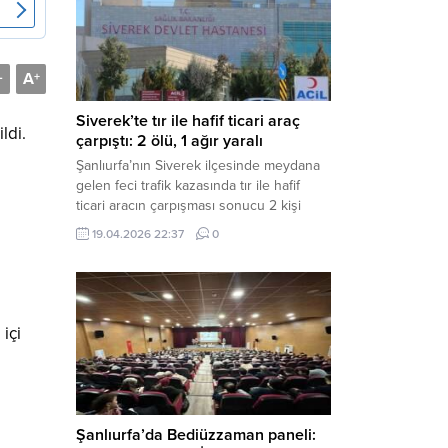
Müdürlüğü tarafından yapılan açıklamaya
göre; İl...
A
-
+
Siverek’te tır ile hafif ticari araç
ldi.
çarpıştı: 2 ölü, 1 ağır yaralı
Şanlıurfa’nın Siverek ilçesinde meydana
gelen feci trafik kazasında tır ile hafif
ticari aracın çarpışması sonucu 2 kişi
yaşamını yitirdi, 1 kişi ise ağır yaralandı.
19.04.2026 22:37
0
Haber Merkezi – Siverek-Adıyaman kara
yolunda seyir halindeki araçların
çarpışması sonucu meydana gelen
kazada can pazarı yaşandı. Kafa Kafaya
Çarpıştılar Edinilen bilgilere göre,
içi
Hüseyin Çelik (29)...
Şanlıurfa’da Bediüzzaman paneli: