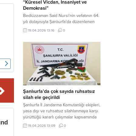
“Küresel Vicdan, İnsaniyet ve
Demokrasi”
Bediüzzaman Said Nursi’nin vefatının 64.
yılı dolayısıyla Şanlıurfa’da düzenlenen
panelde, günümüzün manevi ve
19.04.2026 13:16
0
toplumsal sorunlarına Risale-i Nur
perspektifiyle çözüm arandı. Karaköprü
Necmettin Cevheri Kültür Merkezi’nde
gerçekleştirilen “Küresel Vicdan,
İnsaniyet ve Demokrasi” başlıklı panel,
hürriyet, adalet ve hukuk vurgularıyla
yoğun katılıma sahne oldu. Haber
Merkezi – Bediüzzaman Eğitim Kültür ve
Sanat...
Şanlıurfa’da çok sayıda ruhsatsız
silah ele geçirildi
Şanlıurfa İl Jandarma Komutanlığı ekipleri,
yasa dışı ve ruhsatsız silahlanmaya karşı
yürüttüğü kararlı çalışmalar kapsamında
Bozova ilçesinde bir ikamete operasyon
19.04.2026 13:09
0
düzenledi. Yapılan aramada çok sayıda
uzun namlulu silah, tabanca ve