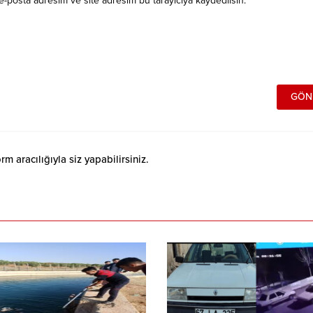
e-posta adresim ve site adresim bu tarayıcıya kaydedilsin.
 aracılığıyla siz yapabilirsiniz.