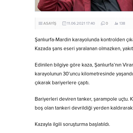
ASAYİŞ
11.06.2021 17:40
0
138
Şanlıurfa-Mardin karayolunda kontrolden çıka
Kazada şans eseri yaralanan olmazken, yakıt 
Edinilen bilgiye göre kaza, Şanlıurfa’nın Viran
karayolunun 30’uncu kilometresinde yaşandı
çıkarak bariyerlere çaptı.
Bariyerleri deviren tanker, şarampole uçtu. K
boş olan tankeri devrildiği yerden kaldırarak 
Kazayla ilgili soruşturma başlatıldı.