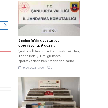
mühimmat ele geçirildi. Haber Merkezi –
Şanlıurfa Valiliği İl Basın ve Halkla İlişkiler
Müdürlüğü tarafından yapılan açıklamaya
göre; 17 Nisan...
Şanlıurfa’da uyuşturucu
operasyonu: 9 gözaltı
Şanlıurfa İl Jandarma Komutanlığı ekipleri,
il genelinde yürüttüğü narko-
operasyonlarla zehir tacirlerine darbe
indirdi. Üç ilçede eş zamanlı
19.04.2026 13:00
0
gerçekleştirilen faaliyetlerde çeşitli
uyuşturucu maddeler ele geçirilirken, 9
şüpheli hakkında adli işlem başlatıldı.
Haber Merkezi – Şanlıurfa Valiliği İl Basın
ve Halkla İlişkiler Müdürlüğü’nden yapılan
açıklamaya göre, İl Jandarma Komutanlığı
tarafından “Narkotik Suçlarla...