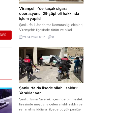
Viranşehir’de kaçak sigara
operasyonu: 29 şüpheli hakkında
işlem yapıldı
Şanlıurfa İl Jandarma Komutanlığı ekipleri,
Viranşehir ilçesinde tütün ve alkol
kaçakçılığına yönelik yürüttüğü kapsamlı
19.04.2026 12:51
0
çalışmalar neticesinde binlerce paket
gümrük kaçağı sigara ele geçirdi.
Operasyon kapsamında çok sayıda şahıs
hakkında adli süreç başlatıldı. Haber
Merkezi – Şanlıurfa Valiliği bünyesinde İl
Jandarma Komutanlığı tarafından
gerçekleştirilen “Tütün ve Alkol
Kaçakçılarına Yönelik Çalışmalar” tüm...
Şanlıurfa’da lisede silahlı saldırı:
Yaralılar var
Şanlıurfa’nın Siverek ilçesinde bir meslek
lisesinde meydana gelen silahlı saldırı ve
rehin alma iddiaları ilçede büyük paniğe