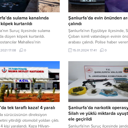
rfa’da sulama kanalında
Şanlıurfa’da evin önünden a
köpek kurtarıldı
çalındı
fa’nın Suruç ilçesinde sulama
Şanlıurfa’nın Eyyübiye ilçesinde, S
da düşen köpek kurtarıldı.
Çoban isimli vatandaşın evinin ö
ostancılar Mahallesi’nin
arabası çalındı. Polise haber vere
rından geçen sulama kanalında
Çoban, 5 gündür arabasının hala
.2021 17:08
0
15.01.2024 17:41
0
ören vatandaşlar duruma itfaiye
bulunamadığını belirtti. Olay, 10 O
ine bildirdi. Bölgeye giden ekipler,
Eyyübiye ilçesi eski hayvan pazar
an çıkamayan köpeği kurtarmak
yanında meydana geldi. Salih Çob
lışma başlattı. Korkması nedeniyle
evinin önünde park ettiği 67 LA 2
 yüzerek kurtarma ekibinden
plakalı Broadway model aracının
maya çalışan köpek, yaklaşık bir
çalındığını fark etti. Polise haber...
 uğraşın ardından sulama
an çıkarıldı. Sağlığının iyi...
’da tek taraflı kaza! 4 yaralı
Şanlıurfa’da narkotik operas
Silah ve yüklü miktarda uyuş
da sürücüsünün direksiyon
ele geçirildi
tini yitirdiği otomobil yoldan çıktı.
4 kişi yaralandı. Kaza Hilvan-
Şanlıurfa’nın Suruç ilçesinde jan