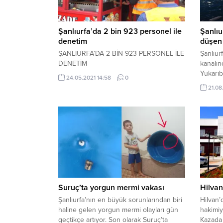
Şanlıurfa’da 2 bin 923 personel ile
Şanlıu
denetim
düşen 
ŞANLIURFA’DA 2 BİN 923 PERSONEL İLE
Şanlıur
DENETİM
kanalın
Yukarıb
24.05.2021 14:58
0
yakınla
21.08
köpek g
ekipler
kanald
için ça
sürekli
uzaklaş
saatlik
kanalınd
Suruç’ta yorgun mermi vakası
Hilvan
Şanlıurfa’nın en büyük sorunlarından biri
Hilvan’
haline gelen yorgun mermi olayları gün
hakimiye
geçtikçe artıyor. Son olarak Suruç’ta
Kazada 