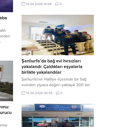
neden oldu. Olay yerine çok sayıda özel
14.04.2026 14:04
0
harekat polisi ve sağlık ekibi sevk
edilirken, saldırganı etkisiz hale getirme
raba
çalışmaları devam ediyor. Haber Merkezi
– Siverek ilçesi Hasan Çelebi
Mahallesi’nde bulunan Ahmet Koyuncu
alih
Mesleki...
nünden
n
cak’ta
ının
Şanlıurfa’da bağ evi hırsızları
an,
yakalandı: Çaldıkları eşyalarla
35
birlikte yakalandılar
Şanlıurfa’nın Haliliye ilçesinde bir bağ
evinden piyasa değeri yaklaşık 300 bin
TL olan eşyaları çalan şüpheliler,
14.04.2026 00:58
0
jandarmanın başarılı operasyonuyla
yakalandı. Olayla ilgili gözaltına alınan 3
yonu:
şüpheliden 2’si tutuklanarak cezaevine
turucu
gönderildi. Haber Merkezi – Şanlıurfa İl
Jandarma Komutanlığı, “Faili Meçhul
Hırsızlık Olaylarının Aydınlatılmasına”
darma