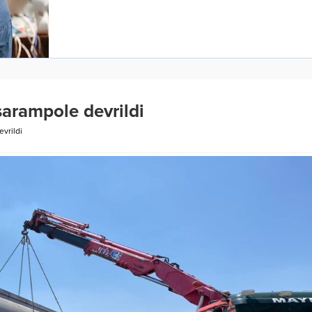
şarampole devrildi
evrildi