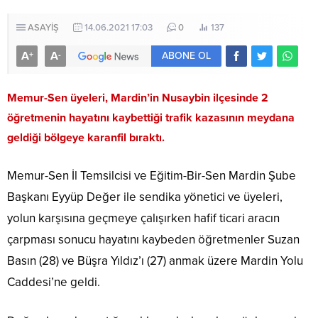
ASAYİŞ
14.06.2021 17:03
0
137
A
A
+
-
ABONE OL
Memur-Sen üyeleri, Mardin’in Nusaybin ilçesinde 2
öğretmenin hayatını kaybettiği trafik kazasının meydana
geldiği bölgeye karanfil bıraktı.
Memur-Sen İl Temsilcisi ve Eğitim-Bir-Sen Mardin Şube
Başkanı Eyyüp Değer ile sendika yönetici ve üyeleri,
yolun karşısına geçmeye çalışırken hafif ticari aracın
çarpması sonucu hayatını kaybeden öğretmenler Suzan
Basın (28) ve Büşra Yıldız’ı (27) anmak üzere Mardin Yolu
Caddesi’ne geldi.