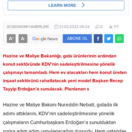
EKONOMİ HABERLERİ
21.03.2022 06:24
0
117
A
A
+
-
ABONE OL
Hazine ve Maliye Bakanlığı, gıda ürünlerinin ardından
konut sektöründe KDV’nin sadeleştirilmesine yönelik
çalışmayı tamamladı. Hem ev alacakları hem konut üreten
inşaat sektörünü rahatlatacak yeni model Başkan Recep
Tayyip Erdoğan’a sunulacak. Planlanan s
Hazine ve Maliye Bakanı Nureddin Nebati, gıdada ilk
adımı attıklarını, KDV’nin sadeleştirilmesine yönelik
çalışmaların Cumhurbaşkanı Erdoğan’a sunulduktan
sonra adım adım uygulanacağını duyurdu. Hem vatandaş