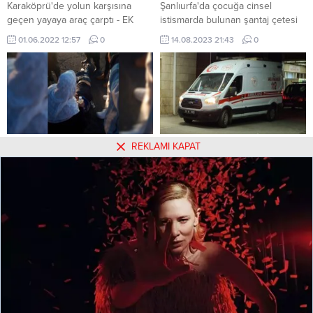
Karaköprü'de yolun karşısına
Şanlıurfa'da çocuğa cinsel
geçen yayaya araç çarptı - EK
istismarda bulunan şantaj çetesi
yakalandı!
01.06.2022 12:57
0
14.08.2023 21:43
0
REKLAMI KAPAT
Şanlıurfa’da bir çocuğa araç
Eyyübiye’de kavga! Yaralılar
çarptı!
var
Şanlıurfa'da bir çocuğa araç
Eyyübiye'de kavga! Yaralılar var
çarptı!
06.07.2022 18:22
0
23.04.2023 20:04
0
Hakkımızda
Kullanım Koşulları
Gizlilik Politikası
Burçlar