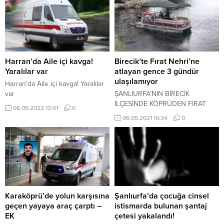
Harran’da Aile içi kavga!
Birecik’te Fırat Nehri’ne
Yaralılar var
atlayan gence 3 gündür
ulaşılamıyor
Harran'da Aile içi kavga! Yaralılar
var
ŞANLIURFA’NIN BİRECİK
İLÇESİNDE KÖPRÜDEN FIRAT
06.05.2022 13:01
0
NEHRİ’NE ATLADIĞI ÖNE
06.05.2021 10:34
0
SÜRÜLEN GENCİ ARAMA
ÇALIŞMALARI 3’ÜNCÜ
GÜNÜNDE DEVAM EDİYOR.
Karaköprü’de yolun karşısına
Şanlıurfa’da çocuğa cinsel
geçen yayaya araç çarptı –
istismarda bulunan şantaj
EK
çetesi yakalandı!