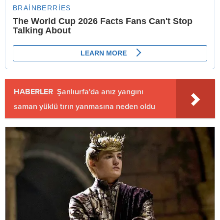
HABERLER
Şanlıurfa'da anız yangını
saman yüklü tırın yanmasına neden oldu