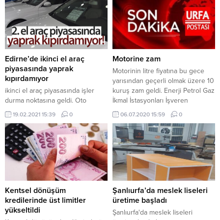
Edirne’de ikinci el araç
Motorine zam
piyasasında yaprak
Motorinin litre fiyatına bu gece
kıpırdamıyor
yarısından geçerli olmak üzere 10
ikinci el araç piyasasında işler
kuruş zam geldi. Enerji Petrol Gaz
durma noktasına geldi. Oto
İkmal İstasyonları İşveren
galericiler, hiç böyle durgun bir
Sendikasından (EPGİS) yapılan
19.02.2021 15:39
0
06.07.2020 15:59
0
dönem yaşamadıklarını belirterek,
açıklamaya göre, bu gece
ikinci el araçların artık yatırım aracı
yarısından itibaren geçerli olmak
olarak görülmediğini belirtiyor.
üzere motorinin litre satış fiyatına
10 kuruş zam yapıldı. Fiyat
artışının ardından motorin litre
satış fiyatı ortalama İstanbul’da
5,82 liradan...
Kentsel dönüşüm
Şanlıurfa’da meslek liseleri
kredilerinde üst limitler
üretime başladı
yükseltildi
Şanlıurfa'da meslek liseleri