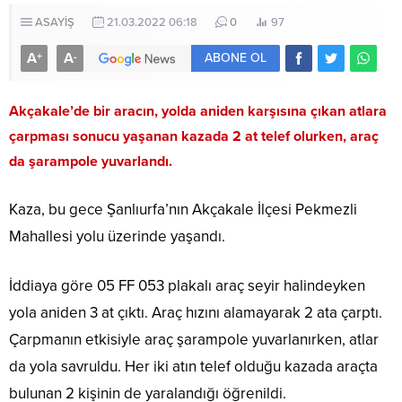
ASAYİŞ
21.03.2022 06:18
0
97
A
A
+
-
ABONE OL
Akçakale’de bir aracın, yolda aniden karşısına çıkan atlara
çarpması sonucu yaşanan kazada 2 at telef olurken, araç
da şarampole yuvarlandı.
Kaza, bu gece Şanlıurfa’nın Akçakale İlçesi Pekmezli
Mahallesi yolu üzerinde yaşandı.
İddiaya göre 05 FF 053 plakalı araç seyir halindeyken
yola aniden 3 at çıktı. Araç hızını alamayarak 2 ata çarptı.
Çarpmanın etkisiyle araç şarampole yuvarlanırken, atlar
da yola savruldu. Her iki atın telef olduğu kazada araçta
bulunan 2 kişinin de yaralandığı öğrenildi.