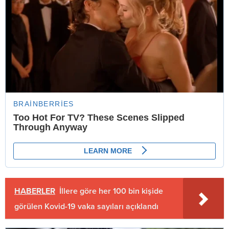
HABERLER
İllere göre her 100 bin kişide
görülen Kovid-19 vaka sayıları açıklandı