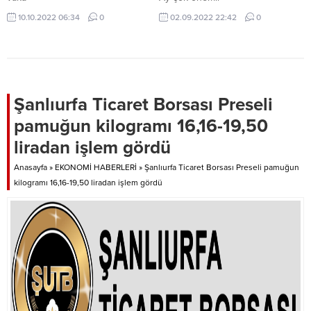
10.10.2022 06:34
0
02.09.2022 22:42
0
Şanlıurfa Ticaret Borsası Preseli
pamuğun kilogramı 16,16-19,50
liradan işlem gördü
Anasayfa
»
EKONOMİ HABERLERİ
»
Şanlıurfa Ticaret Borsası Preseli pamuğun
kilogramı 16,16-19,50 liradan işlem gördü