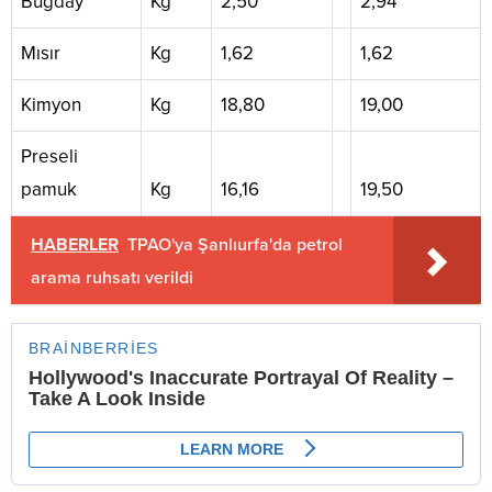
Buğday
Kg
2,50
2,94
Mısır
Kg
1,62
1,62
Kimyon
Kg
18,80
19,00
Preseli
pamuk
Kg
16,16
19,50
HABERLER
TPAO'ya Şanlıurfa'da petrol
arama ruhsatı verildi