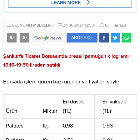
EKONOMİ HABERLERİ
24.06.2021 13:53
0
120
A
A
+
-
ABONE OL
Şanlıurfa Ticaret Borsasında preseli pamuğun kilogramı
16,16-19,50 liradan satıldı.
Borsada işlem gören bazı ürünler ve fiyatları şöyle:
En düşük
En yüksek
Ürün
Miktar
(TL)
(TL)
Patates
Kg
0,98
0,98