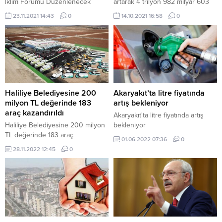
İklim Forumu Düzenlenecek
artarak 4 trilyon 982 milyar 603
milyon 819 bin TL oldu. ANKARA
23.11.2021 14:43
0
14.10.2021 16:58
0
– Türkiye İstatistik Kurumu (TÜİK),
Türkiye’nin 2020 yılı Gayrisafi
Milli Hasıla (GSMH) rakamlarını
açıkladı. Buna göre, GSMH,
2020’de bir önceki seneye göre
yüzde 17,5 arttı. GSMH, geçen
yıl...
Haliliye Belediyesine 200
Akaryakıt’ta litre fiyatında
milyon TL değerinde 183
artış bekleniyor
araç kazandırıldı
Akaryakıt'ta litre fiyatında artış
Haliliye Belediyesine 200 milyon
bekleniyor
TL değerinde 183 araç
01.06.2022 07:36
0
kazandırıldı
28.11.2022 12:45
0