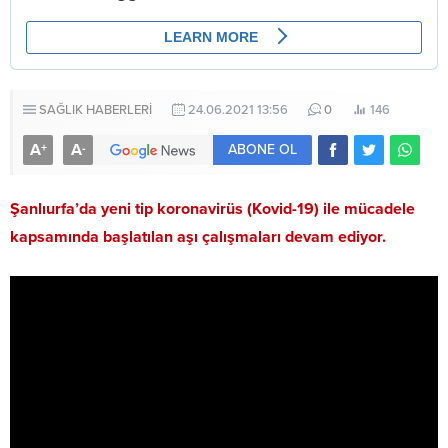
SAĞLIK HABERLERİ
24.06.2021 13:56
0
146
A
A
+
-
ABONE OL
Şanlıurfa’da yeni tip koronavirüs (Kovid-19) ile mücadele
kapsamında başlatılan aşı çalışmaları devam ediyor.